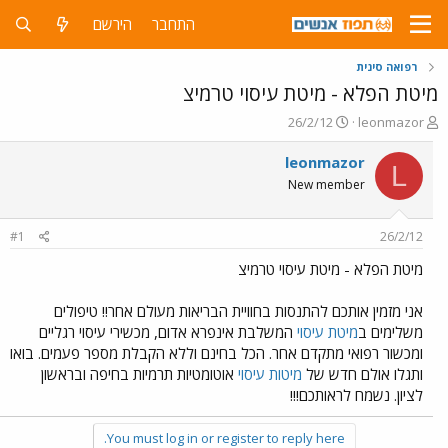
התחבר
הירשם
רפואה סינית
מיטת הפלא - מיטת עיסוי טרמיצ
פ
פ
26/2/12
leonmazor
ו
ו
ת
ר
leonmazor
L
ח
ס
New member
ה
ם
נ
ב
ו
ת
#1
26/2/12
ש
א
א
ר
מיטת הפלא - מיטת עיסוי טרמיצ
י
ך
אני מזמין אותכם להתנסות בחוויית הבריאות מעולם אחר!! טיפולים
משלימים ב
מיטת עיסוי
המשלבת אינפרא אדום, מכשירי עיסוי רגליים
ומכשור רפואי מתקדם אחר. הכל בחינם וללא הקבלת מספר פעמים. בואו
ותגלו אולם חדש של
מיטות עיסוי
אוטומטיות תרמיות בחיפה ובראשון
לציון. נשמח לראותכם!!!
You must log in or register to reply here.