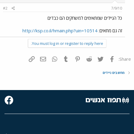
#2
7/9/10
כל הניידים שמתאימים למשחקים הם כבדים
זה גם מתאים:
http://ksp.co.il/hmain.php?uin=10514
You must log in or register to reply here.
פייסבוק
Twitter
Reddit
Pinterest
Tumblr
WhatsApp
דואר אלקטרוני
הוסף קישור
Share:
מחשבים ניידים