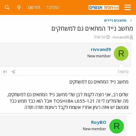
התחבר
הירשם
מחשבים ניידים
מחשב נייד המתאים גם למשחקים
פ
פ
7/9/10
rivvand9
ו
ו
ת
ר
rivvand9
R
ח
ס
New member
ה
ם
נ
ב
ו
ת
#1
7/9/10
ש
א
א
ר
מחשב נייד המתאים גם למשחקים
י
ך
שלום רב, אני רוצה לקנות לבן שלי מחשב נייד המתאים גם למשחקים,
מה שהמליצו לי זה TOSHIBA L655-121 אבל הוא כבד ממש כבד
ומגושם יש איזה רעיון אחר? אשמח לקבל רעיונות תודה תודה
RoyBO
R
New member