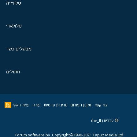
טלוויזיה
סלולארי
מבשלים כשר
חתולים
צור קשר
תקנון הפורום
מדיניות פרטיות
עזרה
עמוד ראשי
עברית (he_IL)
Forum software by
Copyright©1996-2021,Tapuz Media Ltd.