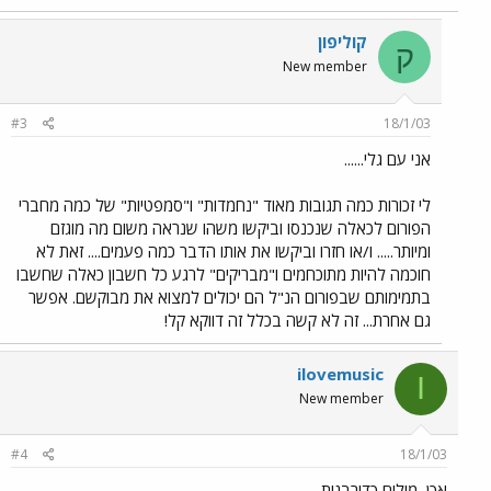
קוליפון
ק
New member
#3
18/1/03
אני עם גלי......
לי זכורות כמה תגובות מאוד "נחמדות" ו"סמפטיות" של כמה מחברי
הפורום לכאלה שנכנסו וביקשו משהו שנראה משום מה מוגזם
ומיותר..... ו/או חזרו וביקשו את אותו הדבר כמה פעמים.... זאת לא
חוכמה להיות מתוכחמים ו"מבריקים" לרגע כל חשבון כאלה שחשבו
בתמימותם שבפורום הנ"ל הם יכולים למצוא את מבוקשם. אפשר
גם אחרת... זה לא קשה בכלל זה דווקא קל!
ilovemusic
I
New member
#4
18/1/03
אכן, מילים כדורבנות