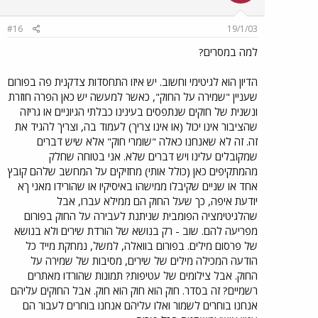
#16
19/1/03
למה במסרים?
הדיון הוא לגיטימי וחשוב. יש איזו התחסדות צדקנית פה בפורום
שעניין "שמירה על החוק", כאשר למעשה יש כאן הפרה חוזרת
ונשנית של חוקים שנתפסים בעינינו כבלתי הגיוניים או גריזה
שהציבור אינו יכול (או אינו צריך) לעמוד בה, וצריך להגיד את
זה. זה לא שאנחנו כאלה "שומרי חוק" אלא שיש דברים
שמקובלים עלינו ויש דברים שלא. אני בטוחה שחלק
מהמתקיפים כאן (כולל אותי) מחזיקים על המחשב שלהם קובץ
אחד או שניים שקיבלו ממישהו באיסיקיו או שהורידו מאני ךא
יודעת איפה, כך שעל החוק הם ממילא עברו, אבל
שהלגיטימציה הפומבית שניתנת לעבירה על החוק בפורום
מפריעה להם. שוב - רק בנושא של הורדת שירים ולא בנושא
של פרסום מילים. בפורום בוואלה, למשל, נמחקת מייד כל
הודעה המכילה מילים של שירים, מסיבות של שמירה על
החוק. אבל צילומים של עטיפות? תמונות שהורדו מאתרים
רשמיים? זה בסדר. חוק הוא חוק הוא חוק. אבל החוקים עליהם
אנחנו בוחרים לשמור ואלו עליהם אנחנו בוחרים לעבור הם