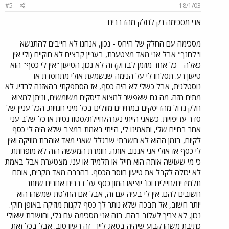
#5
18/1/03
אני מסכימה רק לחלק מהדברים
מסכימה עם החלק של היחס - נכון, אנחנו לא חייבים להתנשא
ו"לחנך" אבל אני מאד מצטערת, בעניין קבצים לא חוקיים (ולי אין
כאלה - כל אחד מוזמן לבדוק) זה לא נכון. הטיעון "אין לי כסף" הוא
טיעון רע. תסלחו לי על הנימה שנשמעת אולי מתחסדת או
נוסטלגית, אבל כשלי לא היה כסף, אז הסתפקתי בהאזנה לרדיו. לא
מתים מזה. מה גם שאפשר למצוא דיסקים משומשים, וניתן למצוא
חלק גדול מהדיסקים במחירים מוזלים בכל מיני חנויות. הכל עניין של
סדר עדיפויות. כשאני הייתי נערה/חיילת/סטודנטית או כל שלב עני
אחר בחיים שלי, ותאמינו לי, הייתי באמת במצב שלא היה לי כסף
לקיום, בזמן ההוא לא חשבתי שבגלל שאני מאד אוהבת מוזיקה ואין
לי כסף אז אולי אני אגנוב אותה. חומרת המעשה הזה לא מופחתת
כי מי שעושה אותה הוא חייל או תלמיד או עני. מצטערת אבל באמת
לא יכולה לקבל את טיעון חוסר הכסף. בהרבה מאד מקרים, אותם
תלמידים/חיילים וכו´ יוציאו המון כסף על דברים אחרים שיותר
חשובים להם. אין לי בעיה עם זה, אבל אם החלטת שמשהו הוא
יותר חשוב, אל תבכה שלא נותר לך כסף לקנות מוזיקה באופן חוקי.
נכון, לא צריך לעלוב בהם. בזה אני מסכימה עם גלי, וחושבת שאולי
כתיבת משהו קבוע שיהיה בטאג ליין - זה רעיון טוב. אבל בכל זאת-