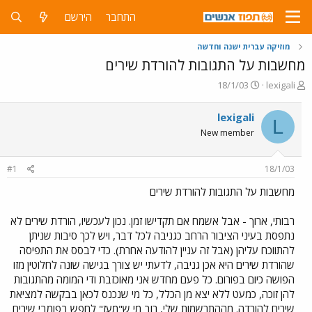
התחבר
הירשם
מוזיקה עברית ישנה וחדשה
מחשבות על התגובות להורדת שירים
פ
פ
18/1/03
lexigali
ו
ו
ת
ר
lexigali
L
ח
ס
New member
ה
ם
נ
ב
ו
ת
#1
18/1/03
ש
א
א
ר
מחשבות על התגובות להורדת שירים
י
ך
רבותי, ארוך - אבל אשמח אם תקדישו זמן. נכון לעכשיו, הורדת שירים לא
נתפסת בעיני הציבור הרחב כגניבה לכל דבר, ויש לכך סיבות שניתן
להתווכח עליהן (אבל זה עניין להודעה אחרת). כדי לבסס את התפיסה
שהורדת שירים היא אכן גניבה, לדעתי יש צורך בגישה שונה לחלוטין מזו
הפושה כיום בפורום. כל פעם מחדש אני מאוכזבת ודי המומה מהתגובות
להן זוכה, כמעט ללא יצא מן הכלל, כל מי שנכנס לכאן בבקשה למציאת
שירים להורדה. מההתרשמות שלי, רוב מי ש"מעז" לחפש בפומבי שירים