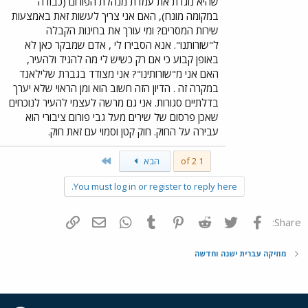
שהיא נוגדת את עמדת מנהלת הפורום (כבודה
במקומה מונח), האם אני צריך לעשות זאת באמצעות
שירות המסרים? ומי עורך את בחינות הקבלה
ל"שורותנו". אנא הסבירו לי , אדם שמבקר כאן לא
באופן קבוע כי אם רק כשיש לי מה להגיד ולהעיר,
האם אני מ"שורותינו"? אני מצודד בגברת שלילאנד
במקרה זה . הדיון הזה חשוב הוא ומן הראוי שלא יערך
בדלתיים סגורות. אני גם מרשה לעצמי להעיר לנוכחים
שאכן פרסום של שירים מעל גבי פורום ציבורי הוא
עבירה על החוק. חוק קטן וסמוי עם זאת חוק.
Last
1 of 2
הבא
You must log in or register to reply here.
פייסבוק
Twitter
Reddit
Pinterest
Tumblr
WhatsApp
דואר אלקטרוני
הוסף קישור
Share:
מוזיקה עברית ישנה וחדשה