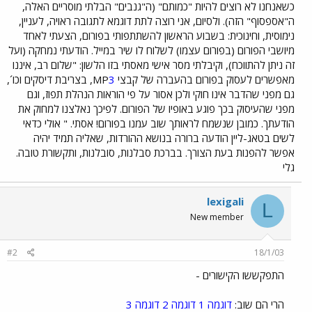
כשאנחנו לא רוצים להיות "כמותם" (ה"גנבים" הבלתי מוסריים האלה,
ה"אספסוף" הזה). ולסיום, אני רוצה לתת דוגמא לתגובה ראויה, לעניין,
נימוסית, וחינוכית: בשבוע הראשון להשתתפותי בפורום, הצעתי לאחד
מיושבי הפורום (בפורום עצמו) לשלוח לו שיר במייל. הודעתי נמחקה (ועל
זה ניתן להתווכח), וקיבלתי מסר אישי מאסתי בזו הלשון: "שלום רב, איננו
מאפשרים לעסוק בפורום בהעברה של קבצי MP
3
, בצריבת דיסקים וכו´,
גם מפני שהדבר אינו חוקי ולכן אסור על פי הוראות הנהלת תפוז, וגם
מפני שהעיסוק בכך פוגע באופיו של הפורום. לפיכך נאלצנו למחוק את
הודעתך. כמובן שנשמח לראותך שוב עמנו בפורום! אסתי. " אולי כדאי
לשים בטאג-ליין הודעה ברורה בנושא ההורדות, שאליה תמיד יהיה
אפשר להפנות בעת הצורך. בברכת סבלנות, סובלנות, ותקשורת טובה.
גלי
lexigali
L
New member
#2
18/1/03
התפקששו הקישורים -
הרי הם שוב:
דוגמה 1
דוגמה 2
דוגמה 3