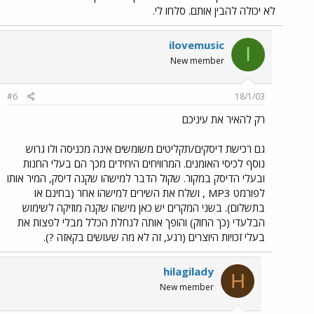
לא יכולה להבין אותם. סלחו לי.
ilovemusic
I
New member
#6
18/1/03
רק להאיר את עיניכם
גם רכישת דיסקים/תקליטים משומשים אינה מכניסה ולו גרוש
נוסף לכיסי האומנים. המרוויחים היחידים מכך הם בעלי החנות
ובעלי הדיסק במקור. שקול הדבר למישהו שקנה דיסק, המיר אותו
לפורמט MP3 , ושלח את השירים למישהו אחר (בחינם או
בתשלום). בשני המקרים יש כאן מישהו שקנה מוזיקה לשימוש
הבלעדי (כך החוק) והופך אותה לנחלת הכלל מבלי לפצות את
בעלי זכויות היוצרים (רגע, זה לא מה שעושים בקאזה ?).
hilagilady
H
New member