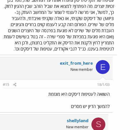
עטיפה של תקליט/דיסק ומעלה אותה על המחשב שלו, מפר בכך
זכויות יוצרים. מה הפתרון? למצוא את שביל הזהב שבין ההגיון לחוק.
כך, למשל, אני מרשה לעצמי לשמור על המחשב העתק (ב-
MP3) של דיסקים שקניתי, או כאלה שקניתי ואיבדתי, ולהעביר
מלים של שירים. הפורום הזה קבע לעצמו קווים ברורים והגיוניים:
העברת מלים של שירים לא פוגעת בפרנסה של היוצרים השונים
(ואם היא פוגעת במכירות של ספרי שירה - זה בטל בשישים לעומת
התמריץ לרוץ ולקנות את הדיסק או התקליט בחנות), ולכן היא
לגיטימית בעיננו. כנ"ל לגבי אקורדים, עטיפות של דיסקים וכו´.
exit_from_here
E
New member
#15
18/1/03
השוואה לעטיפות דיסקים היא מוגזמת
להמשך הדיון יש מסרים
shellyland
S
New member