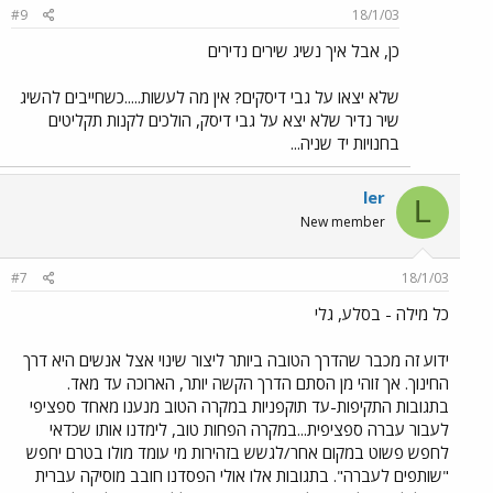
#9
18/1/03
כן, אבל איך נשיג שירים נדירים
שלא יצאו על גבי דיסקים? אין מה לעשות.....כשחייבים להשיג
שיר נדיר שלא יצא על גבי דיסק, הולכים לקנות תקליטים
בחנויות יד שניה...
ler
L
New member
#7
18/1/03
כל מילה - בסלע, גלי
ידוע זה מכבר שהדרך הטובה ביותר ליצור שינוי אצל אנשים היא דרך
החינוך. אך זוהי מן הסתם הדרך הקשה יותר, הארוכה עד מאד.
בתגובות התקיפות-עד תוקפניות במקרה הטוב מנענו מאחד ספציפי
לעבור עברה ספציפית...במקרה הפחות טוב, לימדנו אותו שכדאי
לחפש פשוט במקום אחר/לגשש בזהירות מי עומד מולו בטרם יחפש
"שותפים לעברה". בתגובות אלו אולי הפסדנו חובב מוסיקה עברית