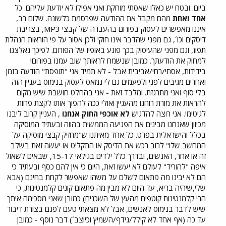
ביום. ובטח יש כאלו שאסתי מוחקת ואני אפילו לא יודעת עליהם. כל
אחד ואחת
מהם מקבל את ההודעה שפרסמת כלשונה. שלום רב,
איננו מאפשרים לעסוק בפורום בהעברה של קבצי MP3, בצריבת
דיסקים וכו´, גם מפני שהדבר אינו חוקי ולכן אסור על פי הוראות הנהלת
תפוז, וגם מפני שהעיסוק בכך פוגע באופיו של הפורום. לפיכך נאלצנו
למחוק את הודעתך. כמובן שנשמח לראותך שוב עמנו בפורום!
בידידות, אסתי/רחי/אביבית אבל - לא תמיד אני "תופסת" הודעה בזמן
ואחרים מגיבים לפני ולפעמים גם לי נמאס לעסוק בנימוס בעניין הזה
בלי סוף ואני מתרגזת. ומלבד זאת - אני בהחלט חושבת שיש מקום
להראות את מורת רוחנו מהעניין ואולי ככה להפוך אותו לקצת פחות
לגיטימי. אני רוצה להדגיש
לא אוכפי החוק אנחנו
, העניין קרוב ליבנו
מכיוון שאנחנו מבינים את הפגיעה הממשית בהווה ובעתיד המוסיקה
בכלל והישראלית בפרט. כל אחד מאיתנו ש"מחזיק קבצי מוסיקה על
המחשב שלו" לרוב רכש את הדיסק או התקליט או יעשה זאת בשלב
זה או אחר, האנשים, ובדרך כלל ילדים בגילאי 15-17, שבאים לשאול
איפה "להוריד" לעולם לא יעשו זאת, היום כי אין להם כסף ובעתיד כי
הם לא יבינו מה פתאום לשלם על משהו שאפשר לקחת בחינם (אבא
שלי,שיהיה בריא, עד היום לא מבין מה פתאום קונים קלמנטינות, כי
הרי קלמנטינות קוטפים מהעץ של השכנים) כמובן שאני מסכימה איתך
שיש לדבר בנימוס לאנשים, אבל לא מצאתי טעם לפגם בצורת דיבור
עד כה (אף אחד לא קילל/גידף/השמיץ וכיוצב´) דבר נוסף - כמובן