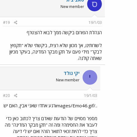
ס
New member
#19
19/1/03
הנהלת הפורום ביקשה ממך לבוא להצטרף
לשורותינו, אך מכוון שלא רצית, ביקשתי שלא "תקפוץ
לבקר" מידי פעם על תקן מבקר המדינה, בעיקר מכיוון
שאתה קולגה.
יקי גולד
י
New member
#20
19/1/03
../images/Emo46.gifרגע אחד! שאני אבין, האם יש
מספר מסויים של הודעות שאדם צריך לכתוב כאן כדי
לעבור את החסימה? ומה זה "תקן מבקר המדינה" מה
צריך כדי להיות זכאי לתואר הזה? ואם יש לי דיעה