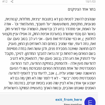
#12
18/1/03
בתור אחד הציניקנים
שנוהגים להשיב לפניות כגון דא בתגובות "ציניות, מזלזלות, קנטרניות,
פוגעניות, מתקיפות, משתעשעות "על חשבון", מתעלמות" וכו´ - אודה
על האמת, אני מתהדר ברוע לב וברשעות, השמורה עמי לפורעי חוק
באשר הם (וכמי שמשרת במערכת אכיפת החוק, זה אפילו עניין מקצועי
לחלוטין
), או כפי שהגדרתי זאת פעם - אני רע לב בטוב טעם. עם
זאת, נחה דעתי, שמי שמגיב בפורום הזה לאורחים מן החוץ, מעניק
להם תחושה שאיננה מסבירת פנים, ולכן עושה זאת במדה מסויימת
בשם הפורום (או לפחות כך זה נראה למבקר המזדמן). לפיכך, מקובל
עלי להחניק את רוע הלב (בטוב טעם) שלי, להתאפק ולא להגיב
להודעות מעין אלה - ולהסתפק במחיקת ההודעה, לצד ההודעה
הסטנדרטית של אחת ממנהלות הפורום המבורכות (שזו לי הפעם
הראשונה שאני שומע עליה...). אגב, לדעתי צריך להוסיף להודעה
הסטנדרטית טיפה "בשר" - לא די לומר שזה לא חוקי (וזה גם לא
ישכנע אף אחד) אלא לציין שזה פוגע בזכויות יוצרים, בפרנסה של
האמנים שאנחנו אוהבים, ובטווח הארוך בתעשיית המוזיקה הישראלית.
exit_from_here
E
New member