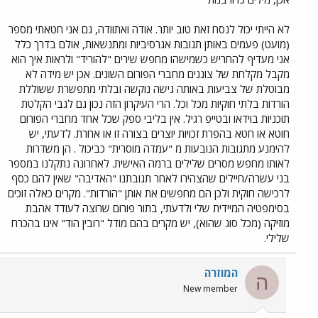
לא הייתי יכול לנסח זאת טוב יותר. אודה ואתוודה, גם אני חטאתי מספר
(מועט) פעמים באותן תגובות אגרסיביות ומתנשאות, אולם בדרך כלל
אני מעדיף להחריש כשמישהו מחפש שירים "להוריד" ולראות איך הוא
מקבל מקלחת של צוננים מחברי הפורום השונים. אכן יש מידה לא
מבוטלת של צביעות באותה גישה נוקשה ובלתי מתפשרת ששוללת
הורדות בלתי חוקיות מכל וכל. הרי העיקרון הזה נכון גם לגבי הקלטת
תוכניות בוידאו ובטייפ רגיל. אין בליבי ספק שכל אחד מחברי הפורום
חוטא או חטא בהפרת זכויות יוצרים בצורה זו או אחרת. לדעתי, יש
להימנע מתגובות הנובעות מ "עמדה מוסרית" כביכול . הן משדרות
לאותו מחפש מסרים שלילים ברמה האישית. לאחרונה נתקלנו במספר
בני עשרה/חיילים שהצהירו לאחר תגובתנו "האדיבה" שאין להם כסף
לרכישה חוקית ולכן הם מחפשים את אותן "הורדות". מקרים כאלה זוכים
בסימפטיה המיידית שלי ולדעתי, בתור פורום שרוצה לעודד אהבת
מוזיקה (מכל סוג שהוא), יש מקרים בהם מודל "רובין הוד" אינו בהכרח
שלילי.
המוזרה
ה
New member