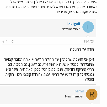
שיש הודעה על כך בכל מקום אפשרי - טאגליין ועמוד ראשי אבל
באמת נראה לך שמישהו שבא להוריד שיר יחפש הודעה אם מותר או
אסור? מקווה שנענית, אביבית
lexigali
L
New member
#11
18/1/03
תודה על התגובה -
אכן אני חושבת שהפתרון של מחיקת הודעה + אותה תגובה קבועה
(ומוצלחת) במסר אישי, הוא האידיאלי. גם לעניין, גם מסביר, וגם
חריף (מחיקת הודעה). אגב, למען הסר ספק, לא קראתי תיגר ולא
נכנסתי לדיון ולו לרגע על הרעיון עצמו (הורדת קובצי ירים - חוקיות
ומוסר).
ramil
R
New member