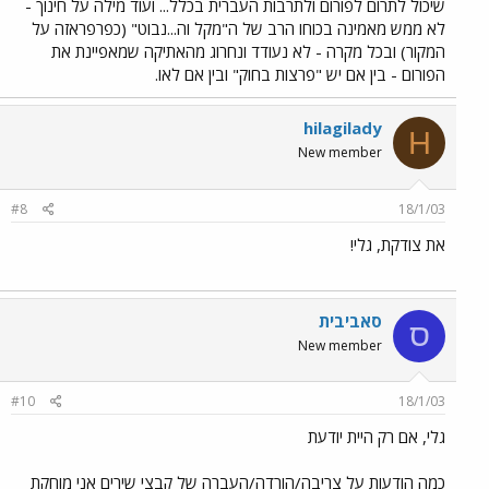
שיכול לתרום לפורום ולתרבות העברית בכלל... ועוד מילה על חינוך -
לא ממש מאמינה בכוחו הרב של ה"מקל וה...נבוט" (כפרפראזה על
המקור) ובכל מקרה - לא נעודד ונחרוג מהאתיקה שמאפיינת את
הפורום - בין אם יש "פרצות בחוק" ובין אם לאו.
hilagilady
H
New member
#8
18/1/03
את צודקת, גלי!
סאביבית
ס
New member
#10
18/1/03
גלי, אם רק היית יודעת
כמה הודעות על צריבה/הורדה/העברה של קבצי שירים אני מוחקת