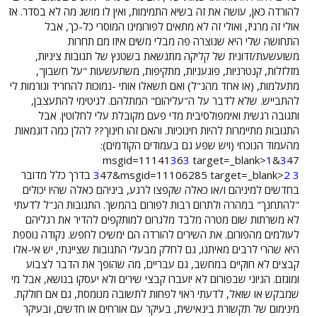
להורדה כאן, עושה את זה בשיא התמימות, ואין לו מושג מה לא בסדר. אז
אולי זה מרגיז, ואולי זה לא מתאים לפורומינו המוסרי כל-כך, אבל
התחושה שלי היא שנוצרה פה מבלי משים איזו מם תחרות
משועשעת/זדונית של קליקה מתנשאת בשטנץ של תגובות ציניות,
מזלזלות, קנטרניות, פוגעניות, מתקיפות, משתעשעות "על חשבון",
מתעלמות, (או אחד מהנ"ל) ואם תשאלו אותי -נמוכות להחריד וגורמות לי
להתבייש. שלא לדבר על ה"עליהום" המתלהם. לגיטימי להתעצבן,
ותגובה רגשית ואימפולסיבית מדי פעם מקובלת עלי לחלוטין. אבל
התגובות מתיימרות להיות חינוכיות. והאם זהו חינוך?? להלן כמה דוגמאות
מהעמוד הנוכחי (ויש שפע גם בעמודים הקודמים):
3
6
3
target=_blank>
1
3
47&msgid=11141
3
2
47&msgid=11106285 target=_blank>
3
בדרך כלל מדובר
בחדשים למיניהם ו/או כאלה שקפצו לרגע, ביניהם כאלה שהיו יכולים
"להתחנך" במהרה ולתרום רבות לפורום בהמשך. התגובות הנ"ל לדעתי
לא משרתות שום מטרה מלבד מלגרום למותקפים להדיר את רגליהם
לעולמים מהפורום. את השירים להורדה הם ימשיכו לחפש. נקודה נוספת
היא שהרי לרבים מאיתנו, גם לחלק מבעלי התגובות שציינתי, יש אי-אלו
קבצים לא חוקיים במחשב, גם עבריים, מה שהופך את הדבר לצבוע
ומוגזם. הגיוני שבפורום לא יועברו קבצי שירים ולא יעסקו בנושא, אבל מי
שמבקש או שואל, לדעתי ראוי לפחות לתשובה מנומסת, גם אם חולקת.
מינימום של תקשורת בינאישית, בעיקר עם אורחים או חדשים, ובעיקר