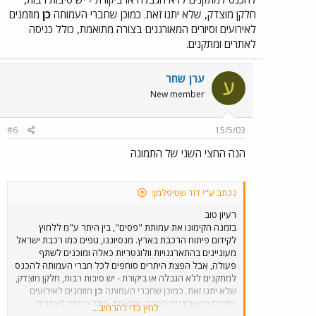
חלקן מוצדק, שלא יתנו זאת. כמוכן שחברי העמותה
כן
מוזמנים
לאירועים וסיורים המאורגנים בצורה מתואמת, כולל כניסה
לאתרים ומתקנים.
ערן שחר
ע
New member
#6
15/5/03
הנה החצי השני של התמונה
נכתב ע"י דוד שטיפלמן:
רעיון טוב
בזמנה הקימונו את עמותת "פסים", בין היתר ע"מ ללחוץ
לקידום פיתוח הרכבת בארץ. מנסיוננו, גופים כמו רכבת ישראל
מעוניינים בהתארגנויות וולונטריות כאלה ומוכנים לשתף
פעולה, אבל הפצת היתרים סוחפים לכל חברי העמותה להכנס
למתקנים ללא הגבלה או ביקורת - יש סיבות רבות, חלקן מוצדק,
שלא יתנו זאת. כמוכן שחברי העמותה
כן
מוזמנים לאירועים
וסיורים המאורגנים בצורה מתואמת, כולל כניסה לאתרים
לחץ כדי להרחיב...
ומתקנים.