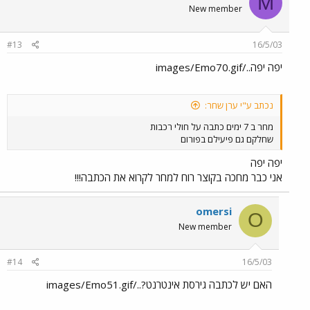
M
New member
#13
16/5/03
יפה יפה../images/Emo70.gif
נכתב ע"י ערן שחר:
מחר ב 7 ימים כתבה על חולי רכבות
שחלקם גם פיעילם בפורום
יפה יפה
אני כבר מחכה בקוצר רוח למחר לקרוא את הכתבה!!!
omersi
O
New member
#14
16/5/03
האם יש לכתבה גירסת אינטרנט?../images/Emo51.gif