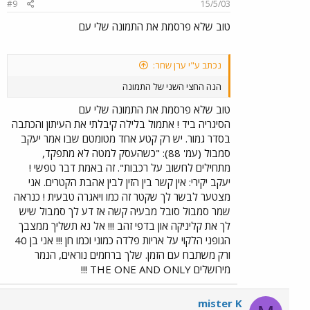
#9
15/5/03
טוב שלא פרסמת את התמונה שלי עם
נכתב ע"י ערן שחר:
הנה החצי השני של התמונה
טוב שלא פרסמת את התמונה שלי עם
הסיגריה ביד ! אתמול בלילה קיבלתי את העיתון והכתבה
בסדר גמור. יש רק קטע אחד מטומטם שבו אמר יעקב
סמבול (עמ' 88): "כשהעסק למטה לא מתפקד,
מתחילים לחשוב על רכבות". זה באמת דבר טפשי !
יעקב יקירי: אין קשר בין הזין לבין אהבת הקטרים. אני
מצטער לבשר לך שקטר זה כמו ויאגרה טבעית ! כנראה
שמר סמבול סובל מבעיה קשה אז דע לך סמבול שיש
לך את קליניקה און בדפי זהב !!! אל נא תשליך ממצבך
הגופני הלקוי על אריות פלדה כמוני וכמו חן !!! אני בן 40
ורק משתבח עם הזמן. שלך ברחמים נוראים, הנמר
מירושלים THE ONE AND ONLY !!!
mister K