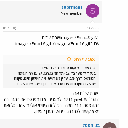
suprman1
S
New member
#17
16/5/03
../images/Emo48.gifשבת שלום
ארז../images/Emo16.gif../images/Emo16.gif
נכתב ע"י ארזS:
אין קשר בין ידיעות אחרונות ל-YNET !
בניגוד ל"מעריב" שבאתר האינטרנט יש גם את העיתון
המודפס. דרך אגב, עדיין לא ראיתי את העיתון היום, מקווה
שבשעות הקרובות או בערב אחרי הקידוש...
שבת שלום !
שבת שלום ארז
ידוע לי ש-ynet בניגוד למעריב, אינו מפרסם את המהדורה
המודפסת, חבל מאוד
בגלל זה קיוויתי אולי מישהו בכל זאת
מצא קישור לכתבה... ניחא, נמתין לעיתון.
בני הספל