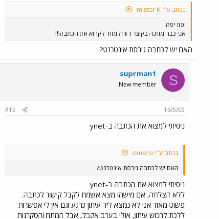
נכתב ע"י mister K:
יפה יפה
אני כבר מחכה בקוצר רוח למחר לקרוא את הכתבה!!!
האם יש לכתבה גירסת אינטרנט?
suprman1
S
New member
#15
16/5/03
ניסיתי למצוא את הכתבה ב-ynet
נכתב ע"י omersi:
האם יש לכתבה גירסת אינטרנט?
ניסיתי למצוא את הכתבה ב-ynet
ללא הצלחה, אם מישהו מצא אשמח לקבל קישור לכתבה.
פשוט מאוד אני לא נמצא ליד עיתון כרגע וגם אין לי אפשרות
ללכת לרכוש עיתון, אולי בערב אקבל, אבל המתח והסקרנות