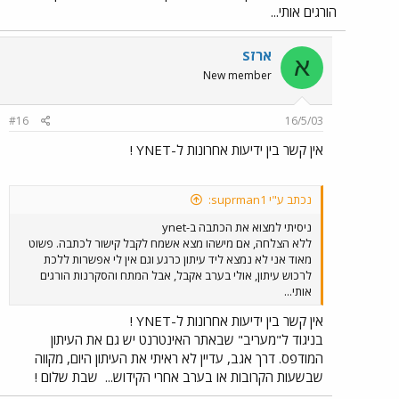
הורגים אותי...
ארזS
א
New member
#16
16/5/03
אין קשר בין ידיעות אחרונות ל-YNET !
נכתב ע"י suprman1:
ניסיתי למצוא את הכתבה ב-ynet
ללא הצלחה, אם מישהו מצא אשמח לקבל קישור לכתבה. פשוט
מאוד אני לא נמצא ליד עיתון כרגע וגם אין לי אפשרות ללכת
לרכוש עיתון, אולי בערב אקבל, אבל המתח והסקרנות הורגים
אותי...
אין קשר בין ידיעות אחרונות ל-YNET !
בניגוד ל"מעריב" שבאתר האינטרנט יש גם את העיתון
המודפס. דרך אגב, עדיין לא ראיתי את העיתון היום, מקווה
שבשעות הקרובות או בערב אחרי הקידוש...
שבת שלום !