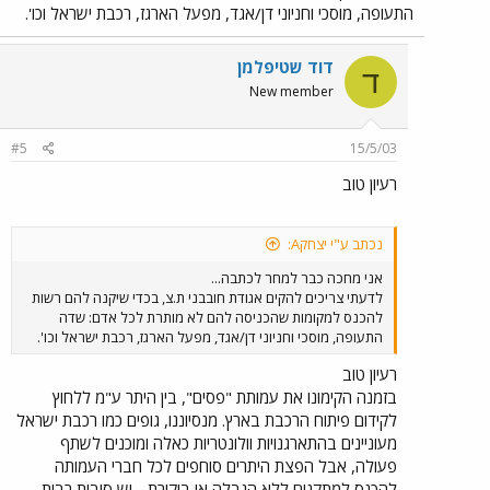
התעופה, מוסכי וחניוני דן/אגד, מפעל הארגז, רכבת ישראל וכו'.
דוד שטיפלמן
ד
New member
#5
15/5/03
רעיון טוב
נכתב ע"י יצחקA:
אני מחכה כבר למחר לכתבה...
לדעתי צריכים להקים אגודת חובבני ת.צ, בכדי שיקנה להם רשות
להכנס למקומות שהכניסה להם לא מותרת לכל אדם: שדה
התעופה, מוסכי וחניוני דן/אגד, מפעל הארגז, רכבת ישראל וכו'.
רעיון טוב
בזמנה הקימונו את עמותת "פסים", בין היתר ע"מ ללחוץ
לקידום פיתוח הרכבת בארץ. מנסיוננו, גופים כמו רכבת ישראל
מעוניינים בהתארגנויות וולונטריות כאלה ומוכנים לשתף
פעולה, אבל הפצת היתרים סוחפים לכל חברי העמותה
להכנס למתקנים ללא הגבלה או ביקורת - יש סיבות רבות,