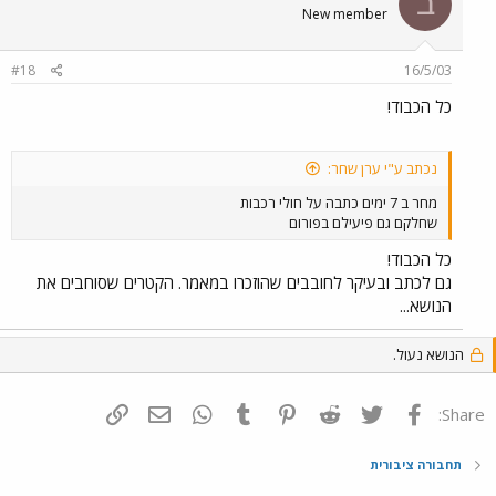
ב
New member
#18
16/5/03
כל הכבוד!
נכתב ע"י ערן שחר:
מחר ב 7 ימים כתבה על חולי רכבות
שחלקם גם פיעילם בפורום
כל הכבוד!
גם לכתב ובעיקר לחובבים שהוזכרו במאמר. הקטרים שסוחבים את
הנושא...
הנושא נעול.
פייסבוק
Twitter
Reddit
Pinterest
Tumblr
WhatsApp
דואר אלקטרוני
הוסף קישור
Share:
תחבורה ציבורית