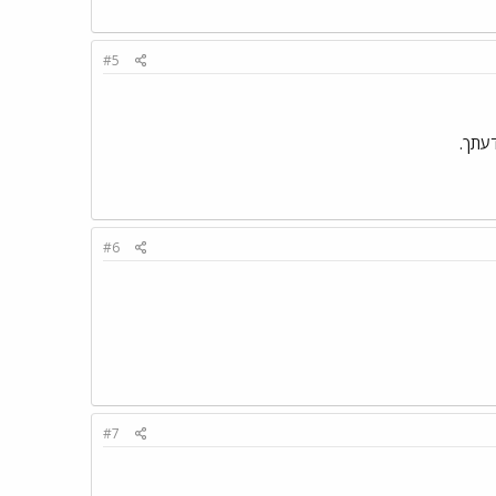
#5
עתך.
#6
#7