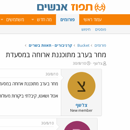
עמוד ראשי
פורומים
מה חדש
משתמשים
פוסטים
חיפוש
פורומים
Bucket
קרניבורים - תאוות בשרים
מחר בערב מתוכננת ארוחה במסעדת
פ
פ
צלשף
30/8/10
ו
ו
ת
ר
30/8/10
ח
ס
צ
מחר בערב מתוכננת ארוחה במסעד
ה
ם
נ
ב
ו
ת
אכול ושאטו, קיבלתי ביקורות מעולות
ש
א
צלשף
א
ר
י
New member
ך
30/8/10