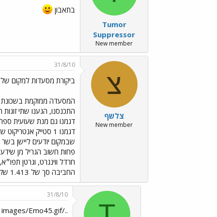
בתאבון
Tumor
Suppressor
New member
31/8/10
צ
ביקורת מסעדות למקום של
המסעדה ממוקמת בשכונת נוו
צלשף
דגמנו גם מנת שעועית ספרדי
New member
החביבה סך של 1.413 שקל, שווה כל שקל אני לשם יחזור זה בטוח.
31/8/10
T
../images/Emo45.gif מקום מעולה, תודה על הדיווח