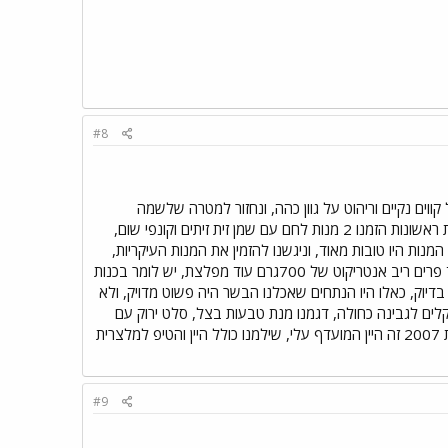
#8
ם נקיים וריהוט על גוון כהה, ונחזור למטרה שלשמה
התכנסנו, הגענו שתי זוגות המסעדה היתה די מלאה, מיד הושיבו אותנו, ברקע התנגנה מוזיקה נעימה, למנות ראשונות הזמנו 2 מנות לחם עם שמן זית זיתים וקונפי שום,
ות היו טובות מאוד, וניגשנו להזמין את המנות העיקריות,
דגמנו 1 סטייק אנטריקוט של450 גרם, 1 סטייק פילה של300 גרם, 1 פורטראוס של700גרם מפלצת, ועוד פרים ריב אנטריקוט של 700גרם עוד מפלצת, יש לומר בכנות
ת מרקם ושומן מקסימלי ומתאימות בדיוק, כאלו היו הנתחים שאכלנו הבשר היה פשוט מדויק, ולא
וב הגריל מן שידע את העבודה, תוספות למנה מגיעות ללא תשלום נוסף מלבד תוספת של 14 שקלים לגבינה כחולה, דגמנו מנת טבעות בצל, סלט ירוק עם
חרדל ווינגרט, וגרטן תפו״א, האחרון היה מעולה, שתינו 2 בקבוקי יין מסוג קברנה שאטו גולן רזיאל רזרב שנת 2007 זה היין המועדף עלי, שילמנו כולל היין והטיפ למלצרית
#9