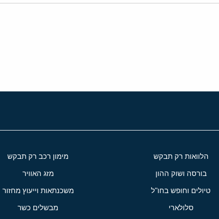
י
שור
הלוואות רק תבקש
מימון רכב רק תבקש
בורסה ושוק ההון
מזג האוויר
טיולים וחופש בחו"ל
משכנתאות וייעוץ מחזור
סלולארי
מבשלים כשר