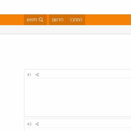
התחבר
הירשם
חיפוש
#1
#2