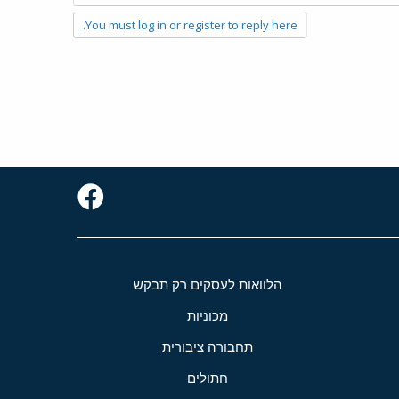
You must log in or register to reply here.
הלוואות לעסקים רק תבקש
מכוניות
תחבורה ציבורית
חתולים