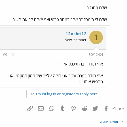
שלח מסנג'ר
שלח לי ת'מסנג'ר שלך.במסר פרטי ואני ישלח לך את השיר
12oshri12
1
New member
#9
30/12/04
אחי תודה רבה תיכנס אלי
אחי תודה כפרה עליך אני חולה עלייך שיר המון המון זמן אני
מחפש אותו ..!!!
You must log in or register to reply here.
פייסבוק
Twitter
Reddit
Pinterest
Tumblr
WhatsApp
דואר אלקטרוני
הוסף קישור
Share:
מוזיקה יוונית