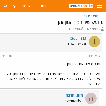
התחבר
הירשם
מוזיקה יוונית
מחפש שיר המון המון זמן
פ
פ
30/12/04
12oshri12
ו
ו
ת
ר
12oshri12
1
ח
ס
New member
ה
ם
נ
ב
ו
ת
#1
30/12/04
ש
א
א
ר
מחפש שיר המון המון זמן
י
ך
מישהו פה יכול לעזור לי בבקשה אני מחפש שיר ביוונית שהפיזמון ככה
אייס בלמו משהו כזה אני ישמח לקבל תגובה מישה יכול לעזור לי אני
ישמח ..!!!
היווני זורבה
ה
New member