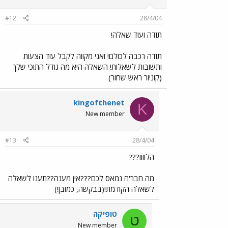
#12
28/4/04
תודה ועוד שאלה!
תודה רכבה לכולם! ואני מקווה לקבל עוד הצעות
ותשובות לשאלות! השאלה היא מה גודל התוכי שלך
(קוניור ראש שחור)
kingofthenet
K
New member
#13
28/4/04
הלוווו???
מה חבר'ה נמאס לכם???אין מענה??תענו לשאלה
לשאלה הקודמת!(בבקשה, כמובן!)
טופיקה
ט
New member