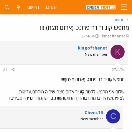
התחבר
הירשם
תוכים
מחפש קוניור רד פרונט (אדום מצח)!!!!
פ
פ
27/4/04
kingofthenet
ו
ו
ת
ר
kingofthenet
K
ח
ס
New member
ה
ם
נ
ב
ו
ת
#1
27/4/04
ש
א
א
ר
מחפש קוניור רד פרונט (אדום מצח)!!!!
י
ך
שלום אני מחפש לקנות קוניור אדום מצח,שיהיה מוחתם,עדיפות
לצעיר,ושיהיה ברמה גבוהה(ההחתמה)!!! נ.ב. ושהמחירים יהיו סבירים!!
Chens15
C
New member