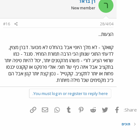
רן בראל
ר
New member
#16
28/4/04
הצעות...
קוואקר - לא מלך היופי אבל בהחלט לא מכוער. דברן מצוין,
לדעתי התוכי שנותן הכי הרבה תמורת המחיר. סנגל - כמו
שרואי הציע. לורי - משהו מהקטנים יותר, יכול להיות טיפה יותר
בתקציב אבל איזה כיף של תוכי. אולי פרפקט או קוקונט יכנסו
פחות או יותר לתקציב. קוקטייל - נכון קצת יותר קטן אבל הם
כ"כ מקסימים שכל מילה מיותרת.
You must log in or register to reply here.
פייסבוק
Twitter
Reddit
Pinterest
Tumblr
WhatsApp
דואר אלקטרוני
הוסף קישור
Share:
תוכים