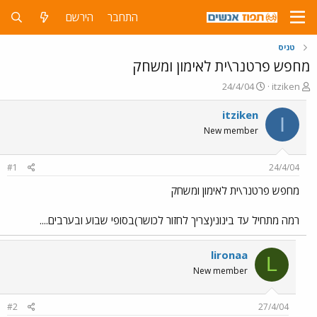
התחבר
הירשם
טניס
מחפש פרטנר\ית לאימון ומשחק
פ
פ
24/4/04
itziken
ו
ו
ת
ר
itziken
I
ח
ס
New member
ה
ם
נ
ב
ו
ת
#1
24/4/04
ש
א
א
ר
מחפש פרטנר\ית לאימון ומשחק
י
ך
רמה מתחיל עד בינוני(צריך לחזור לכושר)בסופי שבוע ובערבים....
lironaa
L
New member
#2
27/4/04