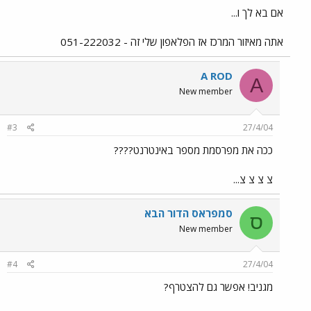
אם בא לך ו...
אתה מאיזור המרכז אז הפלאפון שלי זה - 051-222032
A ROD
A
New member
#3
27/4/04
ככה את מפרסמת מספר באינטרנט????
צ צ צ צ...
סמפראס הדור הבא
ס
New member
#4
27/4/04
מגניב! אפשר גם להצטרף?