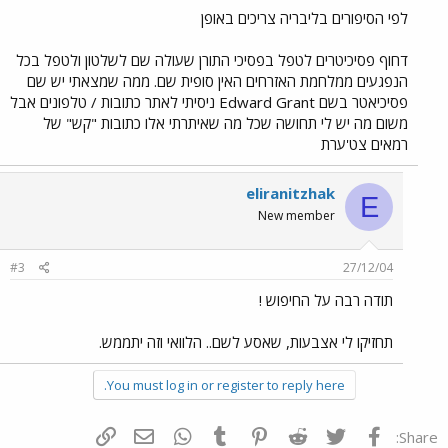
לפי הסיפורים בליבריה צריכים באופן
דחוף פסיכיטרים לטפל בפסיכי התורן שעולה שם לשלטון ולטפל בכל
הנפגעים ממלחמת האזרחים האין סופית שם. ממה שמצאתי יש שם
פסיכיאטר בשם Edward Grant ניסיתי לאתר כתובות / טלפונים אבל
משום מה יש לי תחושה שכל מה שאיתרתי אלו כתובות "קש" של
רמאים צט'ערת
eliranitzhak
E
New member
#3
27/12/04
תודה רבה על החיפוש !
תחזיקו לי אצבעות, שאסע לשם.. הלוואי וזה יתממש.
You must log in or register to reply here.
פייסבוק
Twitter
Reddit
Pinterest
Tumblr
WhatsApp
דואר אלקטרוני
הוסף קישור
Share: