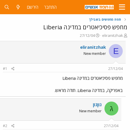
התחבר
הירשם
תפוז מחפשים בשבילך
מחפש פסיכיאטרים במדינה Liberia
פ
פ
27/12/04
eliranitzhak
ו
ו
ת
ר
eliranitzhak
E
ח
ס
New member
ה
ם
נ
ב
ו
ת
#1
27/12/04
ש
א
א
ר
מחפש פסיכיאטרים במדינה Liberia
י
ך
באפריקה, במדינה Liberia. תודה מראש.
גוןגון
ג
New member
#2
27/12/04