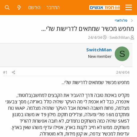
התחבר
הירשם
סלולארי
מחפש מכשיר שמתאים לדרישות שלי...
פ
פ
24/4/04
SwitchMan
ו
ו
ת
ר
SwitchMan
S
ח
ס
New member
ה
ם
נ
ב
ו
ת
#1
24/4/04
ש
א
א
ר
מחפש מכשיר שמתאים לדרישות שלי...
י
ך
מקליט באיכות טובה ודרך להעביר את הקבצים למחשב(בלוטות',
אינפרה, כבל לא אכפת לי מה העיקר שיהיה כולל באריזה.) מסך צבעוני
מצלמה, פחות חשובה האיכות אבל העיקר שתהיה מצלמה. WAP נוח
ומתקדם מ16 פולי ומעלה, וצלילים חזקים. מילון T9 או משהו בסגנון
לSMS שיהיה כמה משחקים נחמדים, לא חובה אפשרות להוריד
משחקים. ממש לא חייב לקנות בארץ, אפילו עדיף משהו שאין בארץ.
עדיפות למכשיר צדפה, או קטן מידות, ולא מוטורולה.