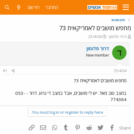
התחבר
הירשם
חיפושיות
מחפש מושבים לאמריקאית 73
פ
פ
דרור סלומון
25/4/04
ו
ו
ת
ר
דרור סלומון
ד
ח
ס
New member
ה
ם
נ
ב
ו
ת
#1
25/4/04
ש
א
א
ר
מחפש מושבים לאמריקאית 73
י
ך
במצב טוב מאד. יש לי מושבים, אבל במצב די גרוע. דרור - 053-
774364
You must log in or register to reply here.
פייסבוק
Twitter
Reddit
Pinterest
Tumblr
WhatsApp
דואר אלקטרוני
הוסף קישור
Share: