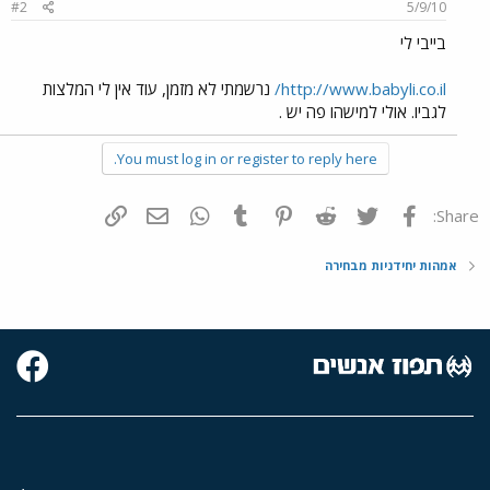
#2
5/9/10
בייבי לי
http://www.babyli.co.il/
נרשמתי לא מזמן, עוד אין לי המלצות
לגביו. אולי למישהו פה יש .
You must log in or register to reply here.
פייסבוק
Twitter
Reddit
Pinterest
Tumblr
WhatsApp
דואר אלקטרוני
הוסף קישור
Share:
אמהות יחידניות מבחירה