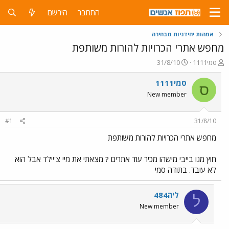
התחבר
הירשם
אמהות יחידניות מבחירה
מחפש אתרי הכרויות להורות משותפת
פ
פ
סמי1111
31/8/10
ו
ו
ת
ר
סמי1111
ס
ח
ס
New member
ה
ם
נ
ב
ו
ת
#1
31/8/10
ש
א
א
ר
מחפש אתרי הכרויות להורות משותפת
י
ך
חוץ מגו בייבי מישהו מכיר עוד אתרים ? מצאתי את מיי צ'יילד אבל הוא
לא עובד. בתודה סמי
ליה484
ל
New member