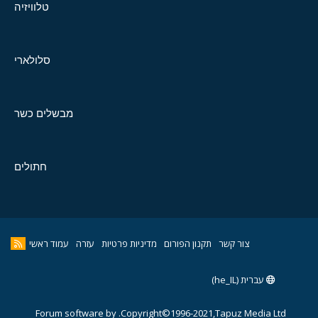
טלוויזיה
סלולארי
מבשלים כשר
חתולים
צור קשר
תקנון הפורום
מדיניות פרטיות
עזרה
עמוד ראשי
עברית (he_IL)
Forum software by
Copyright©1996-2021,Tapuz Media Ltd.