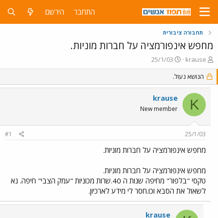
התחבר
הירשם
תחבורה ציבורית
מחפש אינפורמציה על חברות מוניות.
פ
פ
25/1/03
krause
ו
ו
ת
הנושא נעול.
ר
ח
ס
ה
ם
krause
K
נ
ב
New member
ו
ת
ש
א
א
ר
#1
25/1/03
י
ך
מחפש אינפורמציה על חברות מוניות.
מחפש אינפורמציה על חברות מוניות.
טקסי "בלפור" מחיפה שנות ה 40.שרות מכוניות "עמק הצבי" חיפה. נא
לשאול את הסבא וכו.חסר לי מידע לארכיון.
krause