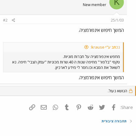
K
New member
#2
25/1/03
המשך חיפוש אינפורמציה.
נכתב ע"י krause:
מחפש אינפורמציה על חברות מוניות.
טקסי "בלפור" מחיפה שנות ה 40.שרות מכוניות "עמק הצבי" חיפה. נא
לשאול את הסבא וכו.חסר לי מידע לארכיון.
המשך חיפוש אינפורמציה.
הנושא נעול.
פייסבוק
Twitter
Reddit
Pinterest
Tumblr
WhatsApp
דואר אלקטרוני
הוסף קישור
Share:
תחבורה ציבורית