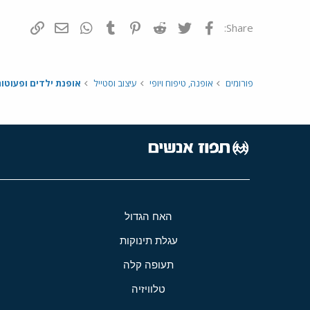
פייסבוק
Twitter
Reddit
Pinterest
Tumblr
WhatsApp
דואר אלקטרונ
הוסף קי
Share:
פורומים
אופנה, טיפוח ויופי
עיצוב וסטייל
אופנת ילדים ופעוטו
האח הגדול
עגלת תינוקות
תעופה קלה
טלוויזיה