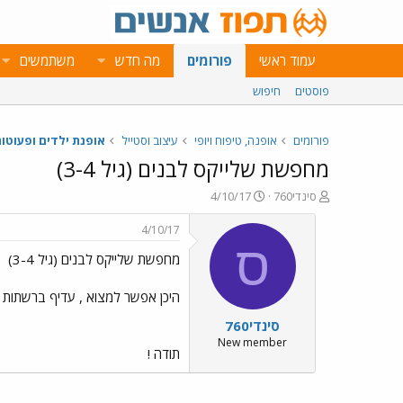
עמוד ראשי
פורומים
מה חדש
משתמשים
פוסטים
חיפוש
פורומים
אופנה, טיפוח ויופי
עיצוב וסטייל
אופנת ילדים ופעוטו
מחפשת שלייקס לבנים (גיל 3-4)
פ
פ
סינדי760
4/10/17
ו
ו
ת
ר
4/10/17
ח
ס
ס
מחפשת שלייקס לבנים (גיל 3-4)
ה
ם
נ
ב
ו
ת
היכן אפשר למצוא , עדיף ברשתות
ש
א
סינדי760
א
ר
י
New member
תודה !
ך