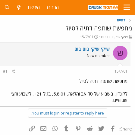
התחבר
הירשם
דתיים
מחפשת שותפה דתיה לטיול
פ
פ
שיקי שיקי בום בום
15/7/01
ו
ו
ת
ר
שיקי שיקי בום בום
ש
ח
ס
New member
ה
ם
נ
ב
ו
ת
#1
15/7/01
ש
א
א
ר
מחפשת שותפה דתיה לטיול
י
ך
ללונדון, בשבוע של טז` אב והלאה, 5.8.01, בגיל 21+, לשבוע וחצי
שבועיים.
You must log in or register to reply here.
פייסבוק
Twitter
Reddit
Pinterest
Tumblr
WhatsApp
דואר אלקטרוני
הוסף קישור
Share: