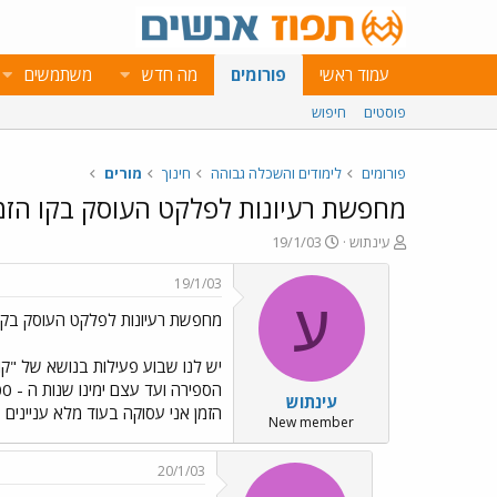
עמוד ראשי
פורומים
מה חדש
משתמשים
פוסטים
חיפוש
פורומים
לימודים והשכלה גבוהה
חינוך
מורים
מחפשת רעיונות לפלקט העוסק בקו הזמ
פ
פ
עינתוש
19/1/03
ו
ו
ת
ר
19/1/03
ח
ס
ע
מחפשת רעיונות לפלקט העוסק בקו 
ה
ם
נ
ב
ו
ת
ש
א
עינתוש
א
ר
הזמן אני עסוקה בעוד מלא עניינים 
י
New member
ך
20/1/03