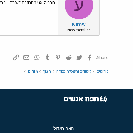
ע
חבריה אני מתחננת לעזרה... בב
עינתוש
New member
פייסבוק
Twitter
Reddit
Pinterest
Tumblr
WhatsApp
דואר אלקטרונ
הוסף קי
Share:
פורומים
לימודים והשכלה גבוהה
חינוך
מורים
האח הגדול