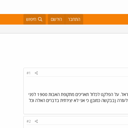
התחבר
הירשם
חיפוש
#1
יש לנו שבוע פעילות בנושא של "קו הזמן". במסגרת הפעילות כל כתה צריכה להכין פלקט שבו ציר הזמן של עם ישראל. על הפלקט לכלול תאריכים מתקופת האבות 1900 לפני
 אני ממש זקוקה לעזרה (בבקשה כמובן) כי אני לא יצירתית בדברים האלה וכל
#2