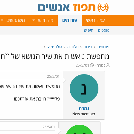
עמוד ראשי
פורומים
מה חדש
משתמשים
פוסטים
חיפוש
פורומים
בידור
טלוויזיה
טלוויזיה
מחפשת נואשות את שיר הנושא של ``חב
פ
פ
נמרה
25/5/01
ו
ו
ת
ר
25/5/01
ח
ס
נ
מחפשת נואשות את שיר הנושא של 
ה
ם
נ
ב
ו
ת
פליייייייז חייבת את עזרתכם!
ש
א
נמרה
א
ר
י
New member
ך
25/5/01