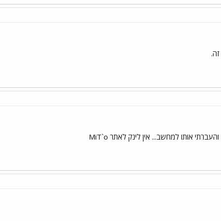
ה.
ברתי אותו למחשב... אין לינק לאתר MiT`o