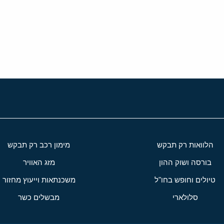
י
שור
הלוואות רק תבקש
מימון רכב רק תבקש
בורסה ושוק ההון
מזג האוויר
טיולים וחופש בחו"ל
משכנתאות וייעוץ מחזור
סלולארי
מבשלים כשר