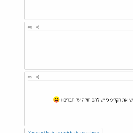
#8
#9
You must log in or register to reply here.