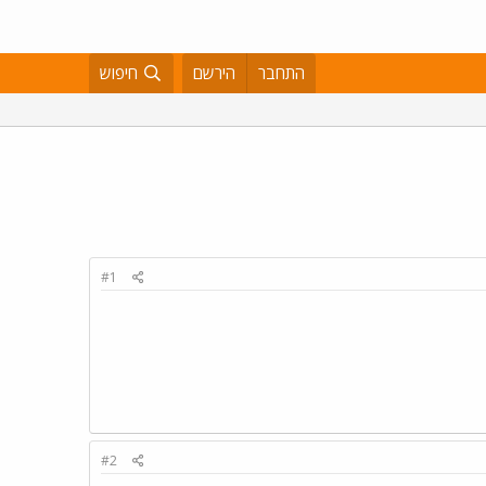
התחבר
הירשם
חיפוש
#1
#2