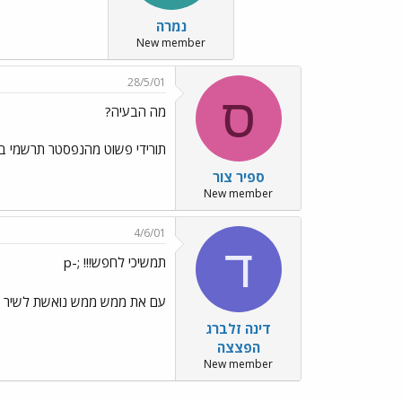
נמרה
New member
28/5/01
ס
מה הבעיה?
תורידי פשוט מהנפסטר תרשמי באמן-  FRIENDS
ספיר צור
New member
4/6/01
ד
תמשיכי לחפש!!! ;-p
עם את ממש ממש נואשת לשיר הנושא אז או שתקל
דינה זלברג
הפצצה
New member