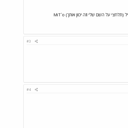
#3
#4