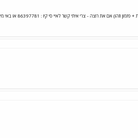
- צרי איתי קשר לאיי סי קיו : 86397781 או באי מייל (תלחצי על השם שלי וזה יכוון אותך) MiT`o