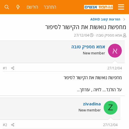
התחבר
הירשם
הפרעות קשב ADHD
מחפשת נואשות את הקישור לסיפור
פ
פ
אמא מספיק טובה
27/12/04
ו
ו
ת
ר
אמא מספיק טובה
א
ח
ס
New member
ה
ם
נ
ב
ו
ת
#1
27/12/04
ש
א
א
ר
מחפשת נואשות את הקישור לסיפור
י
ך
על הולנד.... לזיוה , עזרתך...
zivadina
Z
New member
#2
27/12/04