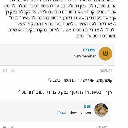
המים, סוכר, מלח ושמן זית ולערבב עד להמסת הסוכר והמלח. להוסיף
את השמרים, קמח ושאר החומרים היבשים וללוש עד לקבלת בצק רך
אך לא דביק מידי (כ-10-8 דקות). לכסות במגבת ולהשאיר ``לנוח``
ל-45 דקות. לפני השימוש לשטח בעדינות את הבצק ולהשאיר
``לנוח`` ל-15 דקות נוספות. אפשר לאחסן במקרר בקערה או שקית
משומנים היטב עד יומיים.
שיגריס
ש
New member
#4
30/5/01
קוש(ק)וש, אולי יש לך גם משהו בשבילי
אין לך בטעות איזה מתכון לבצק פיצה דק כמו ב``דומינוס``?
bali
New member
מנהל
#6
30/5/01