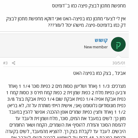
מחפשת מתכון לבצק פיצה כמו ב``דומינוס
אין לי לצערי מתכון כמו בפיצה-האט ואני דווקא מחפשת מתכון לבצק
דק כמו בדומינוס-פיצה. מישהו יכול לעזור???
קושוש
ק
New member
#3
30/5/01
אביגל , בצק כמו בפיצה האט
מצרכים: 1/3 1 (אחד ושליש) כוסות מים 2 כפיות סוכר 1/4 1 (אחד
ורבע) כפיות מלח 2 כפות שמן זית 2 כפות קמח תירס 3 כוסות קמח 1
כפית אבקת אפיה 1/4 כפית אבקת שום 1/4 כפית אבקת בצל 3/8
כפית מונוסודיום גלוטומט (אני, אישית הייתי מוותרת על זה, לא בריא)
1/2 1 (אחד וחצי) כפיות שמרים אופן ההכנה: אפשר להכין במעבד
מזון כך: לשים במעבד את המים, סוכר, מלח ושמן זית ולעבד עד
להמסת הסוכר והמלח. להוסיף את השמרים, הקמח ושאר החומרים
היבשים. לעבד עד לקבלת בצק רך. להוציא מהמעבד, לשים בקערה
ולכסות במגבת כ-45 דקות עד לשימוש. להכנה ידנית: לערבב את