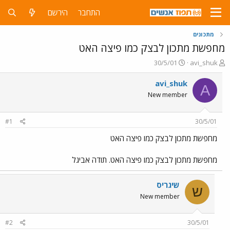
התחבר
הירשם
מתכונים
מחפשת מתכון לבצק כמו פיצה האט
פ
פ
30/5/01
avi_shuk
ו
ו
ת
ר
avi_shuk
A
ח
ס
New member
ה
ם
נ
ב
ו
ת
#1
30/5/01
ש
א
א
ר
מחפשת מתכון לבצק כמו פיצה האט
י
ך
מחפשת מתכון לבצק כמו פיצה האט. תודה אביגל
שיגריס
ש
New member
#2
30/5/01