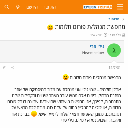
התחבר
הירשם
חלומות
מחפשת מנהל/ת פורום חלומות
פ
פ
גילי פרי
15/7/01
ו
ו
ת
ר
גילי פרי
ג
ח
ס
New member
ה
ם
נ
ב
ו
ת
#1
15/7/01
ש
א
א
ר
מחפשת מנהל/ת פורום חלומות
י
ך
אהלן חולמים... שמי גילי ואני מנהלת את מדור המיסטיקה של אתר
המזרח הרחוק. בימים אלה ממש עובר האתר שינויים והקהילות שלנו
מתרחבות, לפיכך, אני מחפשת מישהו/י שחושב/ת שרוצה לנהל פורום
חלומות, או יכול/ה להמליץ בחום על אדם כזה. מודה לכם מראש על
תגובתכם, כמובן שאפשר ורצוי לשלוח לי מייל אישי.
בברכת אור
ואהבה, ושבוע נפלא לכולנו, גילי פרי