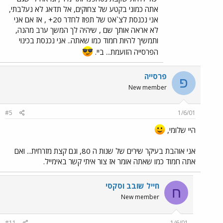
אתה כמוני בקטע של צחוקים, אל תדאג לא נעלבתי,
אני נכנסת לצ`אט של תפוז לחדר 20+ , אז אם אני
לא אראה אותך שם , שיהיה לך המשך ערב מהנה,
ותמשיך להיות חמוד כמו שאתה.. אני נכנסת בכינוי
הפרסייה הזועמת... ביי.
פרסייה
פ
New member
#5
1/6/01
היי שלומי,
אני אוהבת בעיקר שירים של שנות ה 80, וגם קצת מזרחית... ואם
אתה חמוד כמו שאתה אומר אז צור איתי קשר באימייל.
חייל שובב וסקסי
ח
New member
#11
1/6/01