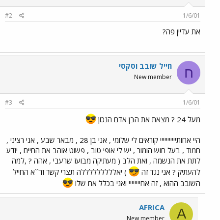
#2
1/6/01
את עדיין פה?
חייל שובב וסקסי
ח
New member
#3
1/6/01
מעל 24 ? מצאת את הבן אדם הנכון
היי אחותייייייייייי קוראים לי שלומי , אני בן 28 , מבאר שבע , אני רציני ,
חמוד , בעל חוש הומור , יש לי אופי טוב , פשוט אוהב את החיים , יודע
לתת את הנשמה , ואת הלב ( מעתיקה מבועז שרעבי , אהה ? ,למה
להעתיק ? אני נגד זה
) יאלללללללללה תצרי קשר וד``א החייל
השובב ההוא , זה אחיייייייי ואני בכלל אח שלו
AFRICA
A
New member