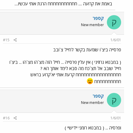
באמת את קרועה .... חחחחחחחחחחח הרגת אותי עכשיו....
קספר
ק
New member
#15
1/6/01
פרסייה ביצ`ו שומעת בקשר לחייל צ`ובב
( במבטא גרוזיני ) אין עלין פרסייה ... חייל הזה מצ`הו מצ`הו ... ביצ`ו
חייל שובב אל תצ`כח מה סבא לימד אותך הא ?
חחחחחחחחחחחחחחחחח קרעת אותי יא`קרוע בראש
חחחחחחחחחח
קספר
ק
New member
#16
1/6/01
ופרסיה ... ( במבטא רומני יידישיי )