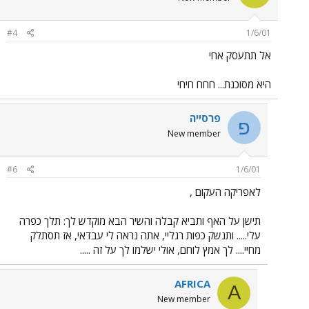
#4
1/6/01
אל תתעסק אחי
היא מסוכנת... חחח חיחי
פרסייה
פ
New member
#6
1/6/01
לאפריקה העקום ,
תישן על האף ותביא קבלה והשיר הבא מוקדש לך: תלך כפרה
עלי..... ותנשק כפות רגליי, אתה נראה לי עבדאי, אז תסתלק
מחיי.... לך אמץ לוחם, אולי ישלמו לך על זה .....
AFRICA
A
New member