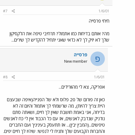
#7
1/6/01
חיחי פרסייה
מה? אותם בדיחות כמו אתמול? תרחיבי טיפה את הלקסיקון
שלך לא יזיק לך לא כדאי שאני יתחיל להקדיש לך שירים...
פרסייה
פ
New member
#8
1/6/01
אפריקה, צא לי מהוורידים...
כאן זה פורום של 20 פלוס ולא של הפגייה(איפה שבעצם
היית צריך להיות), מה שרשמתי לך אתמול והיום זה לא
בדיחה, אני באמת חושבת שאין לך חיים, ושאתה סתם
נודניק שנדבק לאנשים, אז עם כל הכבוד אין לי כח לאנשים
טיפשים...(המבין יבין)... אז תתעסק בעיניניך ועם החברים
והחברות הקבועים שלך ותניח לי לנפשי. שיהיו לך חיים יפים.