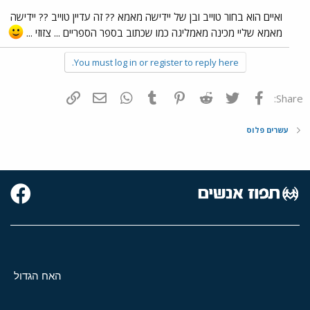
ואיים הוא בחור טוייב ובן של יידישה מאמא ?? זה עדיין טוייב ?? יידישה
מאמא שליי מכינה מאמליגה כמו שכתוב בספר הספריים ... צזוזי ...
You must log in or register to reply here.
פייסבוק
Twitter
Reddit
Pinterest
Tumblr
WhatsApp
דואר אלקטרוני
הוסף קישור
Share:
עשרים פלוס
האח הגדול