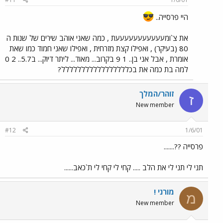
היי פרסייה..
את צ`ומעעעעעעעעעעעת , כמה שאני אוהב שירים של שנות ה
80 (בעיקר) , ואפילו קצת מזרחית , ואפילו שאני חמוד כמו שאת
אומרת , אבל אני בן.. 1 9 בקרוב... מאוד... ליתר דיוק... ב5.7.. 2 0
למה בת כמה את בכללללללללללללללללל?
זוהר/המלך
ז
New member
#12
1/6/01
פרסייה ??.......
תני לי תני לי את הלב ..... קחי לי קחי לי ת`כאב......
מורני !
מ
New member