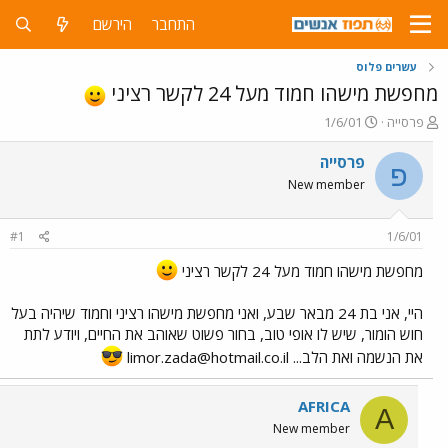
התחבר
הירשם
עשרים פלוס
מחפשת מישהו חמוד מעל 24 לקשר רציני
פ
פ
פרסייה
1/6/01
ו
ו
ת
ר
פרסייה
פ
ח
ס
New member
ה
ם
נ
ב
ו
ת
#1
1/6/01
ש
א
א
ר
מחפשת מישהו חמוד מעל 24 לקשר רציני
י
ך
היי, אני בת 24 מבאר שבע, ואני מחפשת מישהו רציני וחמוד שיהיה בעל
חוש הומור, שיש לו אופי טוב, בחור פשוט שאוהב את החיים, ויודע לתת
את הנשמה ואת הלב...
limor.zada@hotmail.co.il
AFRICA
A
New member