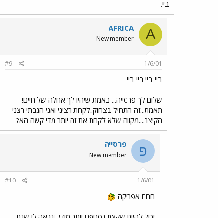
ביי.
AFRICA
A
New member
#9
1/6/01
ביי ביי ביי ביי
שלום לך פרסייה... באמת שיהיו לך אחלה של חיים!
תאמת...זה התחיל בצחוק..לקחת רציני ואני הגבתי רצני
הקיצר....מקווה שלא לקחת את זה יותר מדי קשה הא?
פרסייה
פ
New member
#10
1/6/01
חחח אפריקה
יכול להיות שקצת נסחפנו יותר מידי, ונראה לי שגם