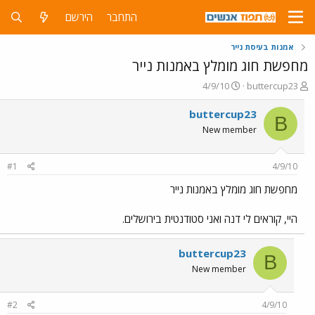
התחבר
הירשם
אמנות בעיסת נייר
מחפשת חוג מומלץ באמנות נייר
פ
פ
4/9/10
buttercup23
ו
ו
ת
ר
buttercup23
B
ח
ס
New member
ה
ם
נ
ב
ו
ת
#1
4/9/10
ש
א
א
ר
מחפשת חוג מומלץ באמנות נייר
י
ך
היי, קוראים לי דנה ואני סטודנטית בירושלים.
buttercup23
B
New member
#2
4/9/10