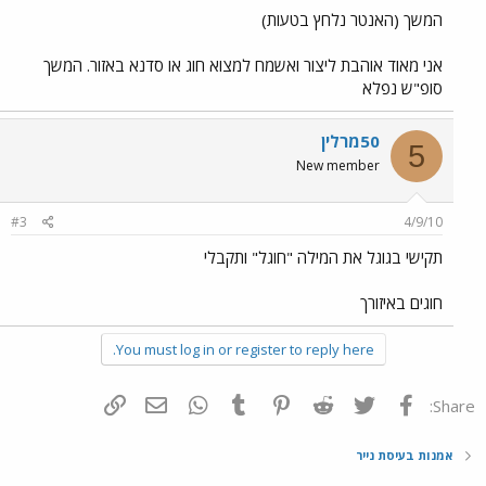
המשך (האנטר נלחץ בטעות)
אני מאוד אוהבת ליצור ואשמח למצוא חוג או סדנא באזור. המשך
סופ"ש נפלא
50מרלין
5
New member
#3
4/9/10
תקישי בגוגל את המילה "חוגל" ותקבלי
חוגים באיזורך
You must log in or register to reply here.
פייסבוק
Twitter
Reddit
Pinterest
Tumblr
WhatsApp
דואר אלקטרוני
הוסף קישור
Share:
אמנות בעיסת נייר