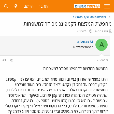
התחבר
הירשם
צימרים חופש וכיף בישראל
מחפשת המלצות לקמפינג מסודר למשפחות
פ
פ
20/9/10
alonaski
ו
ו
ת
ר
alonaski
A
ח
ס
New member
ה
ם
נ
ב
ו
ת
#1
20/9/10
ש
א
א
ר
מחפשת המלצות לקמפינג מסודר למשפחות
י
ך
היינו בסופ"ש האחרון במקום חמוד מאוד שחברים המליצו לנו - קמפינג
בקיבוץ דפנה על נחל דן. נקרא: "לצד הנחל". היה מאוד מוצלח!!
מחפשת עוד מקומות כאלה בארץ. הדגש - שיהיה מרחב בטוח לילדים,
שתהיה אטרקציה נחמדה כמו נחל קטן שזורם... ובעיקר - שהאוכלוסיה
שמגיעה לשם היא כזו כמונו (כמו שחווינו בסופ"ש) - רגועה, נחמדה,
נעימה, משפחות עם ילדים, בלי טרבוקות ושירי אייל גולן/קוקו לוקו בקולי
קולות לתוך הלילה... לא מעשנים ובלי נרגילות. מי מכיר ויודע להמליץ?