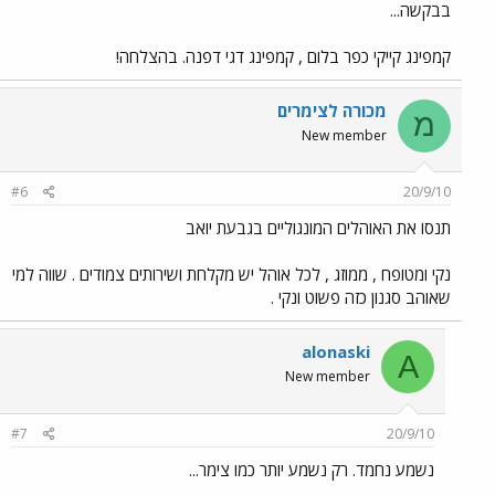
בבקשה...
קמפינג קייקי כפר בלום , קמפינג דגי דפנה. בהצלחה!
מכורה לצימרים
מ
New member
#6
20/9/10
תנסו את האוהלים המונגוליים בגבעת יואב
נקי ומטופח , ממוזג , לכל אוהל יש מקלחת ושירותים צמודים . שווה למי
שאוהב סגנון כזה פשוט ונקי .
alonaski
A
New member
#7
20/9/10
נשמע נחמד. רק נשמע יותר כמו צימר...