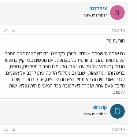
צימרדנה
צ
New member
#3
20/9/10
חורשת טל
גם אנחנו {משפחה +שלוש בנות} בקמפינג בקיבוץ דפנה לפני מספר
שנים ומאוד נהננו. בחורשת טל בקמפינג אנו נופשים בכל קיץ בחופש
הגדול {בשבוע של תשעה באב} המון מים מסביב מפלונים, נחלים,
בריכה והמון מדשאות. ישנם גם מסלולי הליכה וניתן לרכב על אופניים.
לגבי האוכלוסיה זה לא תמיד יוצא מה שרוצים, אבל במקרה שלנו
מלבד פעם אחת שזכורה לא לטובה בכל הפעמים היה נפלא. שווה
לנסות.
drtrip
D
New member
#4
20/9/10