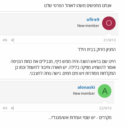
אנחנו מחפשים משהו לאוהל הפרטי שלנו
ofire9
O
New member
#8
21/9/10
החניון הירוק בבית הילל
היינו שם בראש השנה והיה ממש כייף, מגבילים את כמות הכניסה
ואסור להשמיע מוזיקה בלילה. יש תאורה וחיבור לחשמל וכמו כן
המקלחות מסודרות ויש מים חמים. גישה נוחה לחצבני.
alonaski
A
New member
#9
22/9/10
מקררים - יש שם? ועמדות אש/מנגל?...