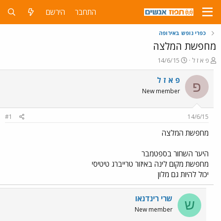
התחבר
הירשם
כפרי נופש באירופה
מחפשת המלצה
פ
פ
פ א ז ל
14/6/15
ו
ו
ת
ר
פ א ז ל
פ
ח
ס
New member
ה
ם
נ
ב
ו
ת
#1
14/6/15
ש
א
א
ר
מחפשת המלצה
י
ך
היער השחור בספטמבר
מחפשת מקום לינה באיזור טרייברג טיטיסי
יכול להיות גם מלון
שרי רינדנאו
ש
New member