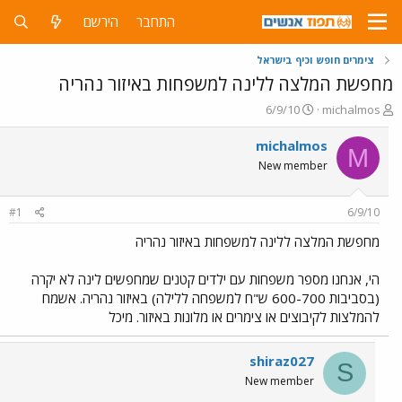
התחבר
הירשם
צימרים חופש וכיף בישראל
מחפשת המלצה ללינה למשפחות באיזור נהריה
פ
פ
6/9/10
michalmos
ו
ו
ת
ר
michalmos
M
ח
ס
New member
ה
ם
נ
ב
ו
ת
#1
6/9/10
ש
א
א
ר
מחפשת המלצה ללינה למשפחות באיזור נהריה
י
ך
הי, אנחנו מספר משפחות עם ילדים קטנים שמחפשים לינה לא יקרה
(בסביבות 600-700 ש"ח למשפחה ללילה) באיזור נהריה. אשמח
להמלצות לקיבוצים או צימרים או מלונות באיזור. מיכל
shiraz027
S
New member