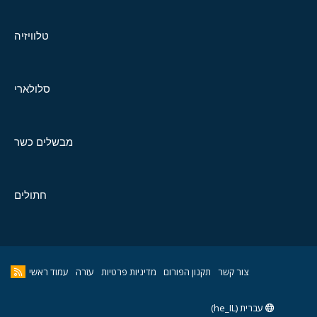
טלוויזיה
סלולארי
מבשלים כשר
חתולים
צור קשר
תקנון הפורום
מדיניות פרטיות
עזרה
עמוד ראשי
עברית (he_IL)