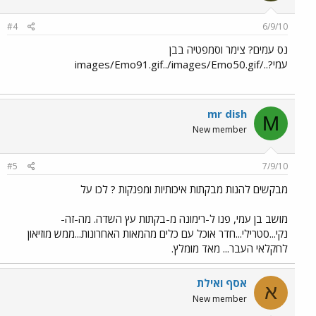
#4
6/9/10
נס עמים? צימר וסמפטיה בבן
עמי?../images/Emo91.gif../images/Emo50.gif
mr dish
M
New member
#5
7/9/10
מבקשים להנות מבקתות איכותיות ומפנקות ? לכו על
מושב בן עמי, פנו ל-רימונה מ-בקתות עץ השדה. מה-זה-
נקי...סטרילי...חדר אוכל עם כלים מהמאות האחרונות...ממש מוזיאון
לחקלאי העבר... מאד מומלץ.
אסף ואילת
א
New member