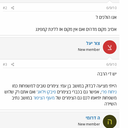
#2
6/9/10
אנו הולכים ל
אכזיב מקום מדהים ואם אין מקום אז ללינת קמפינג
צור יעל
צ
New member
#3
6/9/10
יש די הרבה
הייתי מציעה לבדוק במושב בן עמי. צימרים טובים למשפחות כמו
ניחוח פרי
, אפשר גם בכברי בצימרים
פיבקו וילאג
' ואם אתם רק שלוש
משפחות יתיאמו לכם גם הצימרים של
מעוף הציפור
במושב נתיב
השיירה
ה דרומי
ה
New member