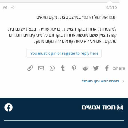
#6
9/9/10
תנסו את "מול הרכס" במושב בצת . מקום מתאים
למשפחות , ארוחת בוקר מצויינת , בריכת שחייה . בבצת יש גם בית
קפה מצויין ששם מוגשות ארוחות בוקר וגם כל מיני קינוחים הונגריים
מתוקים , אם אני לא טועה קוראים לזה מקום מתוק .
You must log in or register to reply here.
פייסבוק
Twitter
Reddit
Pinterest
Tumblr
WhatsApp
דואר אלקטרוני
הוסף קישור
Share:
צימרים חופש וכיף בישראל