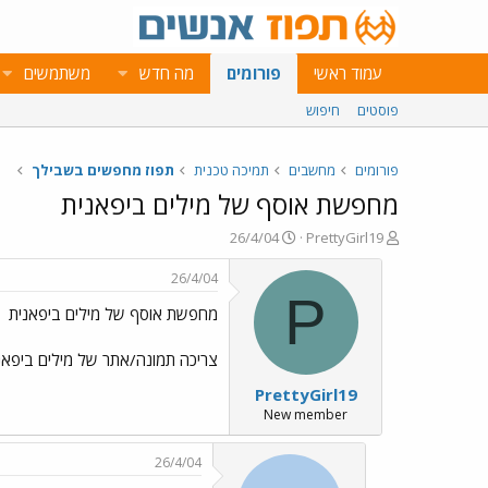
עמוד ראשי
פורומים
מה חדש
משתמשים
פוסטים
חיפוש
פורומים
מחשבים
תמיכה טכנית
תפוז מחפשים בשבילך
מחפשת אוסף של מילים ביפאנית
פ
פ
26/4/04
PrettyGirl19
ו
ו
ת
ר
26/4/04
ח
ס
P
מחפשת אוסף של מילים ביפאנית
ה
ם
נ
ב
ו
ת
צריכה תמונה/אתר של מילים ביפאנית
ש
א
PrettyGirl19
א
ר
י
New member
ך
26/4/04