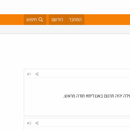
התחבר
הירשם
חיפוש
#1
לה יהיה תרגום באנגלית!!! תודה מראש..
#2