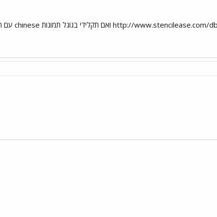
 ואם תקלידי בגוגל תמונות chinese עם המילה שאת מחפשת, כמו למשל
י
שור