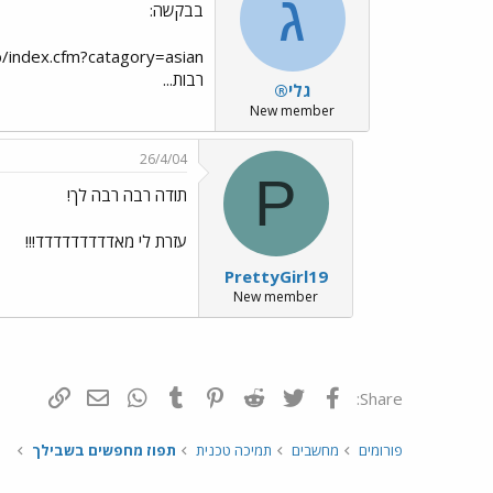
ג
בבקשה:
http://www.stencilease.com/db/index.cfm?catagory=asian
רבות...
גלי®
New member
26/4/04
P
תודה רבה רבה לך!
עזרת לי מאדדדדדדדדד!!!
PrettyGirl19
New member
פייסבוק
Twitter
Reddit
Pinterest
Tumblr
WhatsApp
דואר אלקטרונ
הוסף קי
Share:
פורומים
מחשבים
תמיכה טכנית
תפוז מחפשים בשבילך