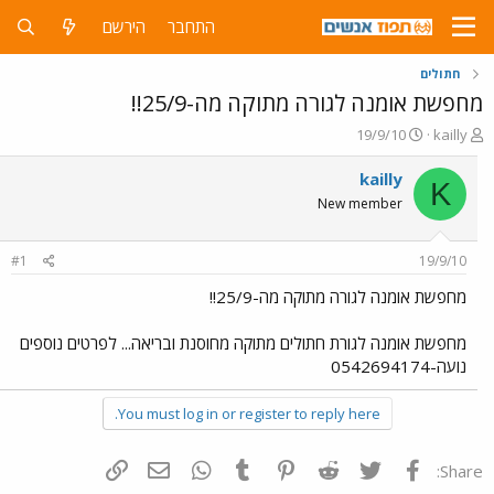
התחבר
הירשם
חתולים
מחפשת אומנה לגורה מתוקה מה-25/9!!
פ
פ
19/9/10
kailly
ו
ו
ת
ר
kailly
K
ח
ס
New member
ה
ם
נ
ב
ו
ת
#1
19/9/10
ש
א
א
ר
מחפשת אומנה לגורה מתוקה מה-25/9!!
י
ך
מחפשת אומנה לגורת חתולים מתוקה מחוסנת ובריאה... לפרטים נוספים
נועה-0542694174
You must log in or register to reply here.
פייסבוק
Twitter
Reddit
Pinterest
Tumblr
WhatsApp
דואר אלקטרוני
הוסף קישור
Share: