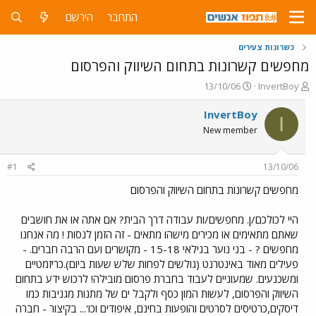
התחבר
הירשם
כשרונות צעירים
מחפשים קשרונות בתחום השיווק והפרסום
פ
פ
13/10/06
InvertBoy
ו
ו
ת
ר
InvertBoy
I
ח
ס
New member
ה
ם
נ
ב
ו
ת
#1
13/10/06
ש
א
א
ר
מחפשים קשרונות בתחום השיווק והפרסום
י
ך
היי לכולכם/ן. מחפשים/ות עבודה דרך הבית? אם אתה או את חושבים
שאתם מתאימים או מכירים מישהו מתאים - זה הזמן לנסות ! מה אנחנו
מחפשים ? - בני נוער בגילאי 15-18 - מקושרים ועם הרבה חברים. -
פעילים מאוד באינטרנט (גולשים לפחות שלש שעות ביום).כריזמטיים
ומשכנעים. שמעוניים לעבוד בחברת פרסום מובילה! לרכוש ידע בתחום
השיווק והפרסום, לעשות המון כסף ולקבל ים של מתנות מגניבות כמו
דיסקים,כרטיסים לסרטים והופעות בחינם, איפודים וכו'... בקיצור - חברה