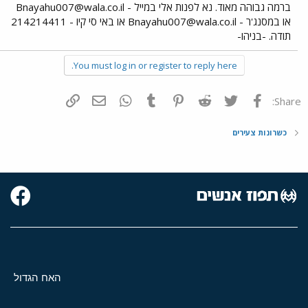
ברמה גבוהה מאוד. נא לפנות אלי במייל -
Bnayahu007@wala.co.il
או במסנג'ר -
Bnayahu007@wala.co.il
או באי סי קיו - 214214411
תודה. -בניהו-
You must log in or register to reply here.
פייסבוק
Twitter
Reddit
Pinterest
Tumblr
WhatsApp
דואר אלקטרוני
הוסף קישור
Share:
כשרונות צעירים
האח הגדול