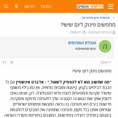
התחבר
הירשם
מבשרת ציון והסביבה
מחפשים פינוק ליום שישי?
פ
פ
הנהלת הפורומים
29/6/11
ו
ו
ת
ר
הנהלת הפורומים
ה
ח
ס
Administrator
ה
ם
נ
ב
ו
ת
#1
29/6/11
ש
א
א
ר
מחפשים פינוק ליום שישי?
י
ך
"מה שחשוב הוא לא להפסיק לשאול." - אלברט אינשטיין
עם כל
הכבוד לבילויים בקניון, קייטנות ותוכניות טלוויזיה, אין כמו בילוי משותף
שיעורר סקרנות והתפעלות לנוכח פלאי הטכנולוגיה. לכן, אנחנו גאים
להזמין אותך ואת הגאונ/ה הקטנ/ה שלך לתערוכה מרתקת ומסקרנת.
חדשנות בע"ם היא תערוכה בה נראה המצאות ופיתוחים ישראליים
שמלווים אותנו בכל מקום, תערוכה שמזמינה את המבקרים להתנסות
בעצמם בתהליכי היצירה והחדשנות, המוצגים בויטרינות מעוררי השראה.