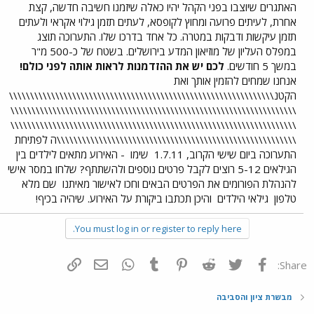
האתגרים שיוצבו בפני הקהל יהיו כאלה שיזמנו חשיבה חדשה, קצת
אחרת, לעיתים פרועה ומחוץ לקופסא, לעתים תזמן גילוי אקראי ולעתים
תזמן עיקשות ודבקות במטרה. כל אחד בדרכו שלו. התערוכה תוצג
במפלס העליון של מוזיאון המדע בירושלים. בשטח של כ-500 מ"ר
במשך 5 חודשים.
לכם יש את ההזדמנות לראות אותה לפני כולם!
אנחנו שמחים להזמין אותך ואת
הקטנ\\\\\\\\\\\\\\\\\\\\\\\\\\\\\\\\\\\\\\\\\\\\\\\\\\\\\\\\\\\\\\\
\\\\\\\\\\\\\\\\\\\\\\\\\\\\\\\\\\\\\\\\\\\\\\\\\\\\\\\\\\\\\\\\\\\\
\\\\\\\\\\\\\\\\\\\\\\\\\\\\\\\\\\\\\\\\\\\\\\\\\\\\\\\\\\\\\\\\\\\\
\\\\\\\\\\\\\\\\\\\\\\\\\\\\\\\\\\\\\\\\\\\\\\\\\\\\\\\\\ה לפתיחת
התערוכה ביום שישי הקרוב, 1.7.11
שימו
- האירוע מתאים לילדים בין
הגילאים 5-12 רוצים לקבל פרטים נוספים ולהשתתף? שלחו במסר אישי
להנהלת הפורומים את הפרטים הבאים וחכו לאישור מאיתנו
שם מלא
טלפון
גילאי הילדים
והיכן תכתבו ביקורת על האירוע. שיהיה בכיף!
You must log in or register to reply here.
פייסבוק
Twitter
Reddit
Pinterest
Tumblr
WhatsApp
דואר אלקטרוני
הוסף קישור
Share:
מבשרת ציון והסביבה