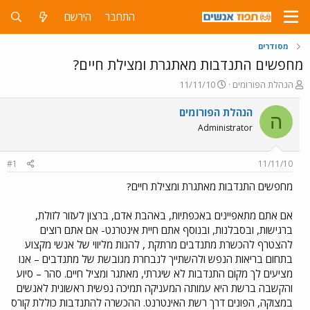
התחבר
הירשם
מסודרים
מחפשים התנדבות מאתגרת ומצילת חיים?
פ
פ
הנהלת הפורומים
11/11/10
ו
ו
ת
ר
הנהלת הפורומים
ה
ח
ס
Administrator
ה
ם
נ
ב
ו
ת
#1
11/11/10
ש
א
א
ר
מחפשים התנדבות מאתגרת ומצילת חיים?
י
ך
אם אתם מתאפיינים באכפתיות, באהבת אדם, ברצון לעזור לזולת,
ברגישות, ובסבלנות, ובנוסף אתם חיית אינטרנט- אם אתם רוצים
להצטרף להכשרת מתנדבים מרתקת , להנות מליווי של אנשי מקצוע
בתחום בריאות הנפש ולהשתייך לנבחרת מגובשת של מתנדבים – אנו
מציעים לך מקום התנדבות לא שיגרתי, מאתגר ומציל חיים. סהר – סיוע
והקשבה ברשת היא עמותה המעניקה תמיכה נפשית ראשונית לאנשים
במצוקה, הפונים דרך רשת האינטרנט. ההכשרה להתנדבות כוללת קורס