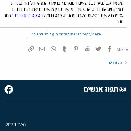
מעשיר עם נגיעות בנושאים הנוגעים לבריאות הנפש, גיל ההתבגרות
ומצוקותיו, אובדנות, אמפתיה ותקשורת בין אישית ברשת. ההתנדבות
עצמה נעשית בשעות הערב מהבית. פרטים ומילוי
טופס התנדבות
באתר
סהר
You must log in or register to reply here.
פייסבוק
Twitter
Reddit
Pinterest
Tumblr
WhatsApp
דואר אלקטרוני
הוסף קישור
Share:
מסודרים
האח הגדול