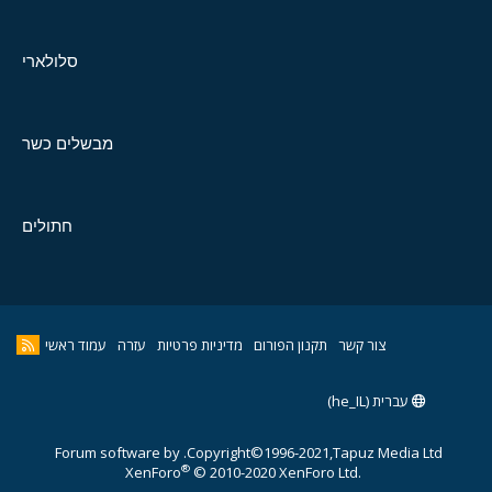
סלולארי
מבשלים כשר
חתולים
צור קשר
תקנון הפורום
מדיניות פרטיות
עזרה
עמוד ראשי
עברית (he_IL)
Forum software by
Copyright©1996-2021,Tapuz Media Ltd.
®
XenForo
© 2010-2020 XenForo Ltd.