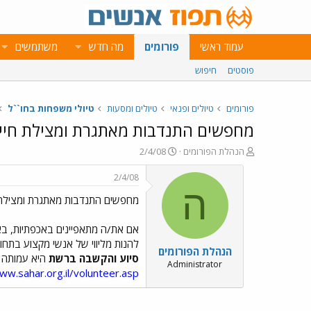
עמוד ראשי
פורומים
מה חדש
משתמשים
פוסטים
חיפוש
פורומים
טיולים ופנאי
טיולים ומסעות
טיולי משפחות בחו``ל
מחפשים התנדבות מאתגרת ומצילת חיי
פ
פ
הנהלת הפורומים
2/4/08
ו
ו
ת
ר
2/4/08
ח
ס
ה
מחפשים התנדבות מאתגרת ומצילת 
ה
ם
נ
ב
ו
ת
אם את/ה מתאפיינים באכפתיות, בא
ש
א
להנות מליווי של אנשי מקצוע בתח
הנהלת הפורומים
א
ר
סיוע והקשבה ברשת
היא עמותה ה
י
Administrator
ww.sahar.org.il/volunteer.asp
ך