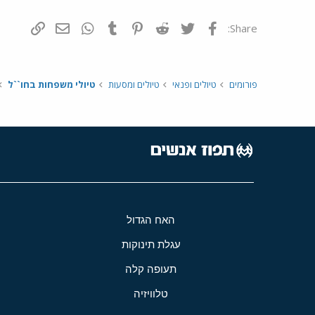
פייסבוק
Twitter
Reddit
Pinterest
Tumblr
WhatsApp
דואר אלקטרונ
הוסף קי
Share:
פורומים
טיולים ופנאי
טיולים ומסעות
טיולי משפחות בחו``ל
האח הגדול
עגלת תינוקות
תעופה קלה
טלוויזיה