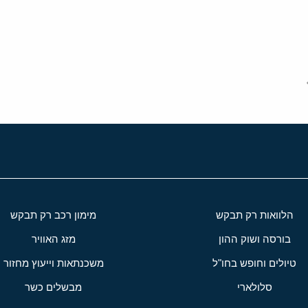
י
שור
הלוואות רק תבקש
מימון רכב רק תבקש
בורסה ושוק ההון
מזג האוויר
טיולים וחופש בחו"ל
משכנתאות וייעוץ מחזור
סלולארי
מבשלים כשר