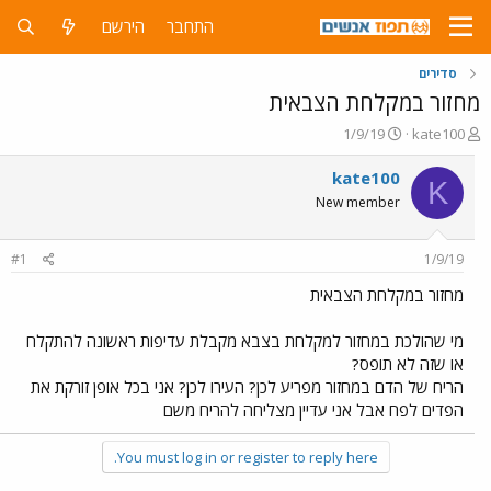
התחבר
הירשם
סדירים
מחזור במקלחת הצבאית
פ
פ
1/9/19
kate100
ו
ו
ת
ר
kate100
K
ח
ס
New member
ה
ם
נ
ב
ו
ת
#1
1/9/19
ש
א
א
ר
מחזור במקלחת הצבאית
י
ך
מי שהולכת במחזור למקלחת בצבא מקבלת עדיפות ראשונה להתקלח
או שזה לא תופס?
הריח של הדם במחזור מפריע לכן? העירו לכן? אני בכל אופן זורקת את
הפדים לפח אבל אני עדיין מצליחה להריח משם
You must log in or register to reply here.