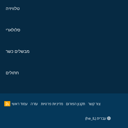
טלוויזיה
סלולארי
מבשלים כשר
חתולים
צור קשר
תקנון הפורום
מדיניות פרטיות
עזרה
עמוד ראשי
עברית (he_IL)