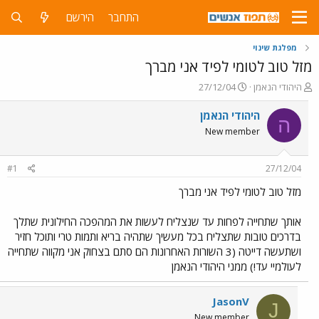
התחבר
הירשם
מפלגת שינוי
מזל טוב לטומי לפיד אני מברך
פ
פ
היהודי הנאמן
27/12/04
ו
ו
ת
ר
היהודי הנאמן
ה
ח
ס
New member
ה
ם
נ
ב
ו
ת
#1
27/12/04
ש
א
א
ר
מזל טוב לטומי לפיד אני מברך
י
ך
אותך שתחייה לפחות עד שנצליח לעשות את המהפכה החילונית שתלך
בדרכים טובות שתצליח בכל מעשיך שתהיה בריא ותמות טרי ותוכל חזיר
ושתעשה דייטה (3 השורות האחרונות הם סתם בצחוק אני מקווה שתחייה
לעולמיי עד!) ממני היהודי הנאמן
JasonV
J
New member