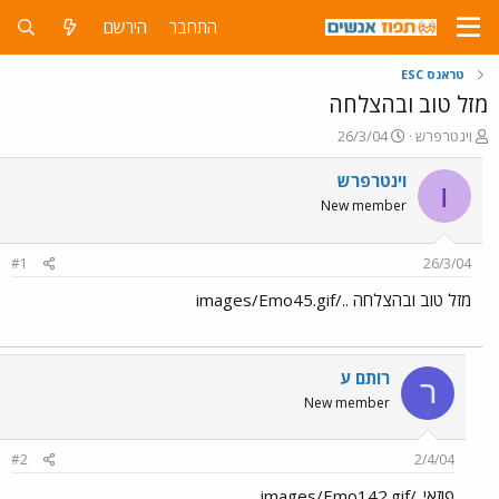
התחבר
הירשם
טראנס ESC
מזל טוב ובהצלחה
פ
פ
וינטרפרש
26/3/04
ו
ו
ת
ר
וינטרפרש
ו
ח
ס
New member
ה
ם
נ
ב
ו
ת
#1
26/3/04
ש
א
א
ר
מזל טוב ובהצלחה ../images/Emo45.gif
י
ך
רותם ע
ר
New member
#2
2/4/04
פוזאי../images/Emo142.gif