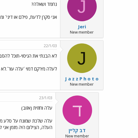
J
נחמד ושאלה?
אני סקרן לדעת, פילם או דיגי´ ומה 
Jeri
New member
22/1/03
J
לא הבנתי את הניסוי-תוכל להסב
לעלה מירקם דמוי ´עלה עור´.לא
J a z z P h o t o
New member
23/1/03
ד
עלה וחזזית (אזוב)
העלה, הצילום היה מזמן אני ל
דב קליין
New member