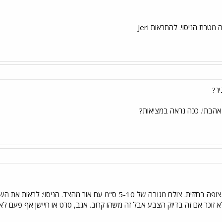
מטרת הניסוי. להתראות Jeri
יר?
 אהבתי. ככה נראה במציאות?
עלה שלכת שמונח על סלע מצופה בחזזית. צולם מגובה של 5-10 ס"מ עם 
א זוכר אם זה בדיוק הצבע אבל זה משהו קרוב. אגב, סרט או חיישן אף פעם לא מ