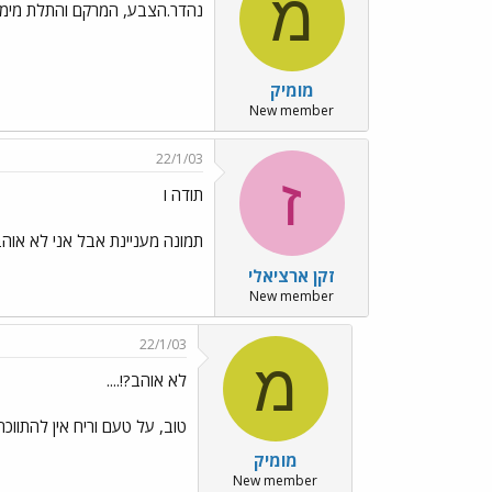
מ
נהדר.הצבע, המרקם והתלת מימד../es/Emo45.gif
מומיק
New member
22/1/03
ז
תודה ו
תמונה מעניינת אבל אני לא אוה
זקן ארציאלי
New member
22/1/03
מ
לא אוהב?!....
טוב, על טעם וריח אין להתוו
מומיק
New member