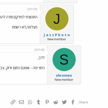
23/1/03
J
התכוונתי למירקם.תודה להסב
מצלמה,לא רשמת.
J a z z P h o t o
New member
23/1/03
S
לדב,
ניסוי יפה - ואמנם כתום וירוק, צ
shromeo
New member
פייסבוק
Twitter
Reddit
Pinterest
Tumblr
WhatsApp
דואר אלקטרונ
הוסף קי
Share: