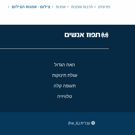
פורומים
תרבות ואמנות
אמנות
צילום - אמנות הצילום
האח הגדול
עגלת תינוקות
תעופה קלה
טלוויזיה
עברית (he_IL)