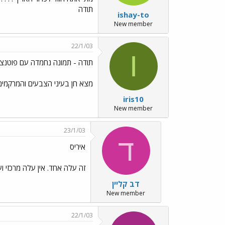
תודה
ishay-to
New member
22/1/03
I
תודה - תמונה נחמדה עם פוטנצ
מצא חן בעיני הצבעים והמרקמים 
iris10
New member
23/1/03
ד
איריס
זה עלה אחד. אין עלה מרכזי וע
דב קליין
New member
22/1/03