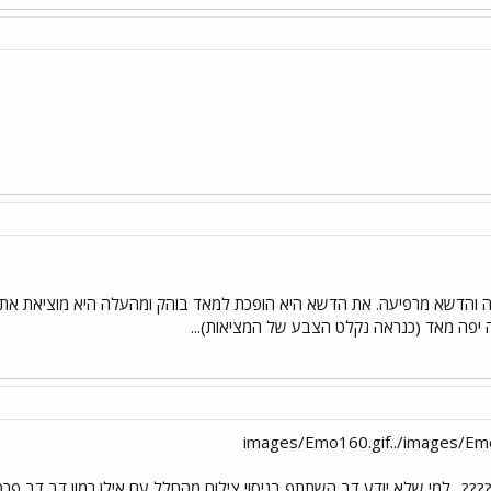
 והדשא מרפיעה. את הדשא היא הופכת למאד בוהק ומהעלה היא מוציאת את 
פה מאד (כנראה נקלט הצבע של המציאות)...
???.. למי שלא יודע דב השתתף בניסוי צילום מהחלל עם אילן רמון דב דב פר