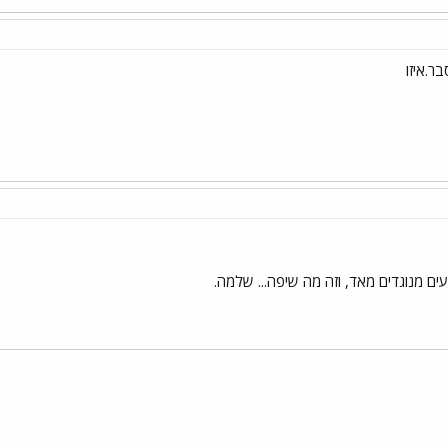
ר.איזו
בעים מנוגדים מאד, וזה מה שיפה... שלמה.
י
שור