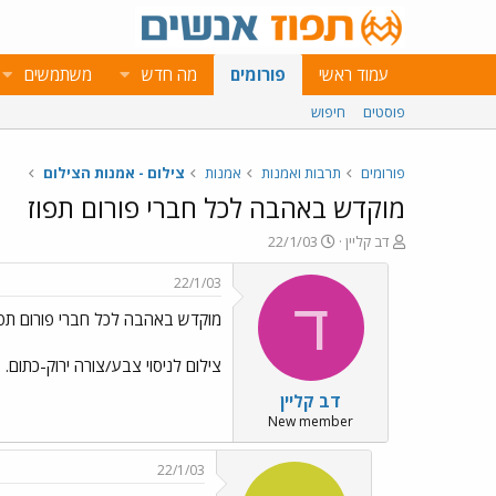
עמוד ראשי
פורומים
מה חדש
משתמשים
פוסטים
חיפוש
פורומים
תרבות ואמנות
אמנות
צילום - אמנות הצילום
מוקדש באהבה לכל חברי פורום תפוז
פ
פ
דב קליין
22/1/03
ו
ו
ת
ר
22/1/03
ח
ס
ד
מוקדש באהבה לכל חברי פורום תפו
ה
ם
נ
ב
ו
ת
צילום לניסוי צבע/צורה ירוק-כתום.
ש
א
דב קליין
א
ר
י
New member
ך
22/1/03