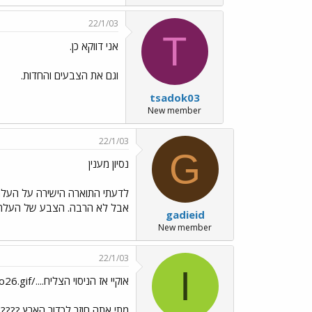
22/1/03
T
אני דווקא כן.
וגם את הצבעים והחדות.
tsadok03
New member
22/1/03
G
נסיון מענין
לדעתי התוארה הישירה על העלה
אבל לא הרבה. הצבע של העלה י
gadieid
New member
22/1/03
I
אוקיי אז הניסוי הצליח..../images/Emo160.gif../images/Emo26.gif
מתי אתה חוזר לכדור הארץ ?????