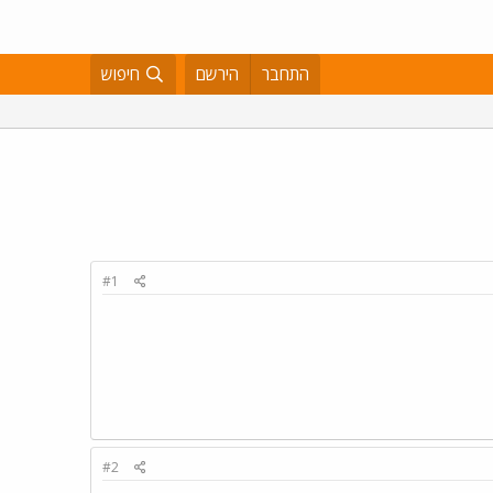
התחבר
הירשם
חיפוש
#1
#2