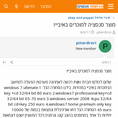
התחבר
הירשם
איביי ופייפל ebay and paypal
מוצר סנסציה למוכרים באיביי!
פ
פ
6/6/11
piterdrori
ו
ו
ת
ר
piterdrori
P
ח
ס
New member
ה
ם
נ
ב
ו
ת
#1
6/6/11
ש
א
א
ר
מוצר סנסציה למוכרים באיביי!
י
ך
שלום לכולם! חברת P@I רכשה לאחרונה מערכות הפעלה למחשב
הנימכרות באיביי במהירות. בידנו הסחורה הנל: 1.windous 7 ultimate
key +cd 32/64 bit 80 euro 2.windows7 professional key+cd
32/64 bit 65-70 euro 3.windows server 2008 4cpu 32/64
bit cd+key 250 euro 4.windows7 home premium only key
45 euro הסחורה הנל היא אוריגינלית ונמצאת בכמות של 10000
יחידות כל אחד במחסנים בהונג קונג וגרמניה.לכל המעוניין ישנם דוגמאות