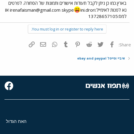
בארץ.כמו כן ניתן לקבל תעודות אישורים ותמונות של הסחורה. לפרטים
נא לפנות לאימייל:
skype
irenafaisman@gmail.com
ini.drori או
למס:13728657105
You must log in or register to reply here.
פייסבוק
Twitter
Reddit
Pinterest
Tumblr
WhatsApp
דואר אלקטרוני
הוסף קישור
Share:
איביי ופייפל ebay and paypal
האח הגדול