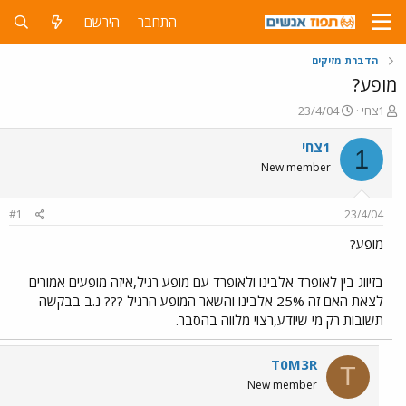
התחבר
הירשם
הדברת מזיקים
מופע?
פ
פ
1צחי
23/4/04
ו
ו
ת
ר
1צחי
1
ח
ס
New member
ה
ם
נ
ב
ו
ת
#1
23/4/04
ש
א
א
ר
מופע?
י
ך
בזיווג בין לאופרד אלבינו ולאופרד עם מופע רגיל,איזה מופעים אמורים
לצאת האם זה 25% אלבינו והשאר המופע הרגיל ??? נ.ב בבקשה
תשובות רק מי שיודע,רצוי מלווה בהסבר.
T0M3R
T
New member