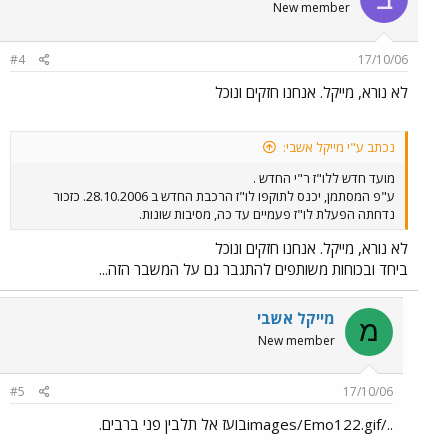
New member
#4
17/10/06
לא נורא, מייקל. אנחנו חזקים ונוכל
נכתב ע"י מייקל אשבי:
מועד חדש ללו"ז ר"י החדש .
ע"פ המסתמן, יכנס לתוקפו לו"ז הרכבת החדש ב 28.10.2006. כזכור
נדחתה הפעלת לו"ז פעמיים עד כה, מסיבות שונות.
לא נורא, מייקל. אנחנו חזקים ונוכל
ביחד ובכוחות משותפים להתגבר גם על המשבר הזה...
מייקל אשבי
מ
New member
#5
17/10/06
../images/Emo122.gifבועז אל תלבין פני ברבים.