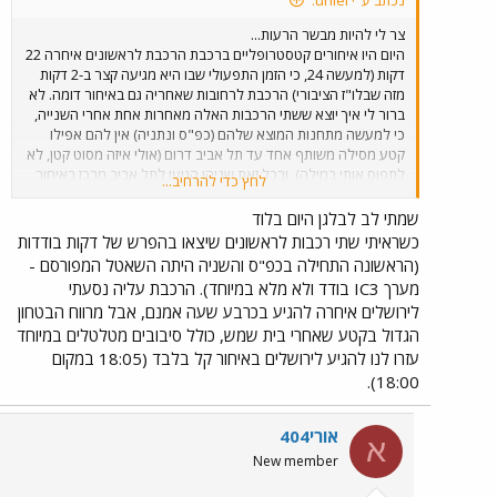
נכתב ע"י urilei:
צר לי להיות מבשר הרעות...
היום היו איחורים קטסטרופליים ברכבת הרכבת לראשונים איחרה 22
דקות (למעשה 24, כי הזמן התפעולי שבו היא מגיעה קצר ב-2 דקות
מזה שבלו"ז הציבורי) הרכבת לרחובות שאחריה גם באיחור דומה. לא
ברור לי איך יוצא ששתי הרכבות האלה מאחרות אחת אחרי השנייה,
כי למעשה מתחנות המוצא שלהם (כפ"ס ונתניה) אין להם אפילו
קטע מסילה משותף אחד עד תל אביב דרום (אולי איזה מסוט קטן, לא
לתפוס אותי במילה), ובכל זאת שניהן הגיעו לתל אביב מרכז באיחור
לחץ כדי להרחיב...
של למעלה מ-15 דקות עד כמה שהבנתי הרכבת מהקו של בועז
איחרה בלמעלה מ-40 דקות. IC3 יצאה לכפר סבא ב-17:10, שלפי
שמתי לב לבלגן היום בלוד
הבנתי הייתה צריכה לצאת ב-16:34.
כשראיתי שתי רכבות לראשונים שיצאו בהפרש של דקות בודדות
(הראשונה התחילה בכפ"ס והשניה היתה השאטל המפורסם -
מערך IC3 בודד ולא מלא במיוחד). הרכבת עליה נסעתי
לירושלים איחרה להגיע בכרבע שעה אמנם, אבל מרווח הבטחון
הגדול בקטע שאחרי בית שמש, כולל סיבובים מטלטלים במיוחד
עזרו לנו להגיע לירושלים באיחור קל בלבד (18:05 במקום
18:00).
אורי404
א
New member