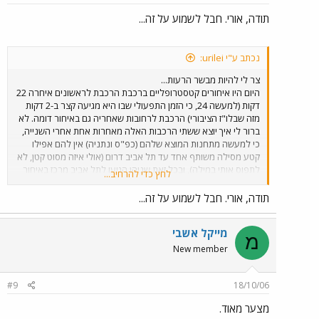
תודה, אורי. חבל לשמוע על זה...
נכתב ע"י urilei:
צר לי להיות מבשר הרעות...
היום היו איחורים קטסטרופליים ברכבת הרכבת לראשונים איחרה 22
דקות (למעשה 24, כי הזמן התפעולי שבו היא מגיעה קצר ב-2 דקות
מזה שבלו"ז הציבורי) הרכבת לרחובות שאחריה גם באיחור דומה. לא
ברור לי איך יוצא ששתי הרכבות האלה מאחרות אחת אחרי השנייה,
כי למעשה מתחנות המוצא שלהם (כפ"ס ונתניה) אין להם אפילו
קטע מסילה משותף אחד עד תל אביב דרום (אולי איזה מסוט קטן, לא
לתפוס אותי במילה), ובכל זאת שניהן הגיעו לתל אביב מרכז באיחור
לחץ כדי להרחיב...
של למעלה מ-15 דקות עד כמה שהבנתי הרכבת מהקו של בועז
איחרה בלמעלה מ-40 דקות. IC3 יצאה לכפר סבא ב-17:10, שלפי
תודה, אורי. חבל לשמוע על זה...
הבנתי הייתה צריכה לצאת ב-16:34.
מייקל אשבי
מ
New member
#9
18/10/06
מצער מאוד.