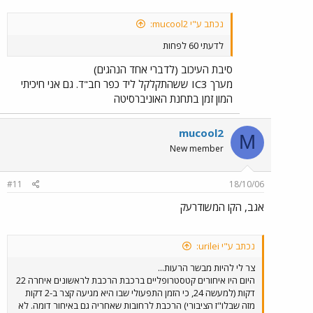
נכתב ע"י mucool2:
לדעתי 60 לפחות
סיבת העיכוב (לדברי אחד הנהגים)
מערך IC3 ששהתקלקל ליד כפר חב"ד. גם אני חיכיתי
המון זמן בתחנת האוניברסיטה
mucool2
M
New member
#11
18/10/06
אגב, הקו המשודרעק
נכתב ע"י urilei:
צר לי להיות מבשר הרעות...
היום היו איחורים קטסטרופליים ברכבת הרכבת לראשונים איחרה 22
דקות (למעשה 24, כי הזמן התפעולי שבו היא מגיעה קצר ב-2 דקות
מזה שבלו"ז הציבורי) הרכבת לרחובות שאחריה גם באיחור דומה. לא