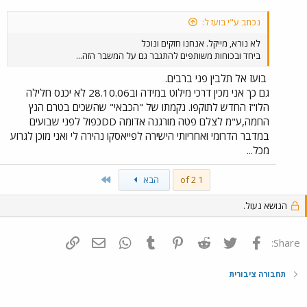
נכתב ע"י בועז ל:
לא נורא, מייקל. אנחנו חזקים ונוכל
ביחד ובכוחות משותפים להתגבר גם על המשבר הזה...
בועז אל תלבין פני ברבים.
גם כך אני מכין דרכי מילוט במידה וב28.10.06 לא יכנס חלילה
הלו"ז החדש לתוקפו. נקמתו של "הכבאי" שהשכים בטרם הנץ
החמה,ע"מ לצלם פטה מורגנה אדומה DDכפול לפני שבועים
במדבר הדרומי ואחריותי הישירה לפייאסקו נהירה לי ואני מוכן לגרוע
מכל...
Last
1 of 2
הבא
הנושא נעול.
פייסבוק
Twitter
Reddit
Pinterest
Tumblr
WhatsApp
דואר אלקטרוני
הוסף קישור
Share:
תחבורה ציבורית