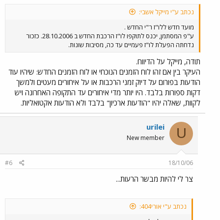
נכתב ע"י מייקל אשבי:
מועד חדש ללו"ז ר"י החדש .
ע"פ המסתמן, יכנס לתוקפו לו"ז הרכבת החדש ב 28.10.2006. כזכור
נדחתה הפעלת לו"ז פעמיים עד כה, מסיבות שונות.
תודה, מייקל על הדיווח.
העיקר בין אם זהו לוח הזמנים הנוכחי או לוח הזמנים החדש: שיהיו עוד
הודעות בפורום על דיוק זמני הרכבות או על איחורים מעטים ולמשך
דקות ספורות בלבד. היו יותר מדי איחורים עד התקופה האחרונה ויש
לקוות, שאלה יהיו "הודעות ארכיון" בלבד ולא הודעות אקטואליות.
urilei
U
New member
#6
18/10/06
צר לי להיות מבשר הרעות...
נכתב ע"י אורי404: