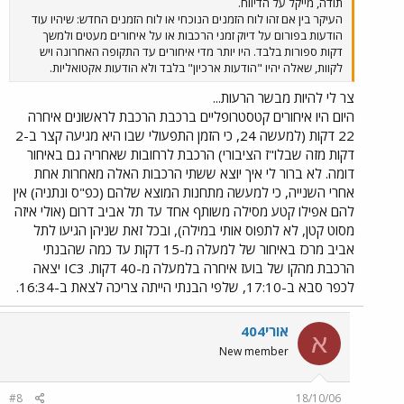
תודה, מייקל על הדיווח.
העיקר בין אם זהו לוח הזמנים הנוכחי או לוח הזמנים החדש: שיהיו עוד
הודעות בפורום על דיוק זמני הרכבות או על איחורים מעטים ולמשך
דקות ספורות בלבד. היו יותר מדי איחורים עד התקופה האחרונה ויש
לקוות, שאלה יהיו "הודעות ארכיון" בלבד ולא הודעות אקטואליות.
צר לי להיות מבשר הרעות...
היום היו איחורים קטסטרופליים ברכבת הרכבת לראשונים איחרה
22 דקות (למעשה 24, כי הזמן התפעולי שבו היא מגיעה קצר ב-2
דקות מזה שבלו"ז הציבורי) הרכבת לרחובות שאחריה גם באיחור
דומה. לא ברור לי איך יוצא ששתי הרכבות האלה מאחרות אחת
אחרי השנייה, כי למעשה מתחנות המוצא שלהם (כפ"ס ונתניה) אין
להם אפילו קטע מסילה משותף אחד עד תל אביב דרום (אולי איזה
מסוט קטן, לא לתפוס אותי במילה), ובכל זאת שניהן הגיעו לתל
אביב מרכז באיחור של למעלה מ-15 דקות עד כמה שהבנתי
הרכבת מהקו של בועז איחרה בלמעלה מ-40 דקות. IC3 יצאה
לכפר סבא ב-17:10, שלפי הבנתי הייתה צריכה לצאת ב-16:34.
אורי404
א
New member
#8
18/10/06