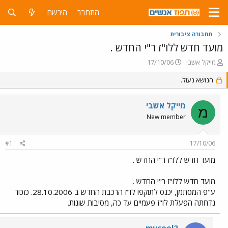
התחבר
הירשם
תחבורה ציבורית
מועד חדש ללו"ז ר"י החדש .
פ
פ
מייקל אשבי
17/10/06
ו
ו
ת
הנושא נעול.
ר
ח
ס
ה
ם
מייקל אשבי
נ
ב
מ
ו
ת
New member
ש
א
א
ר
#1
17/10/06
י
ך
מועד חדש ללו"ז ר"י החדש .
מועד חדש ללו"ז ר"י החדש .
ע"פ המסתמן, יכנס לתוקפו לו"ז הרכבת החדש ב 28.10.2006. כזכור
נדחתה הפעלת לו"ז פעמיים עד כה, מסיבות שונות.
mucool2