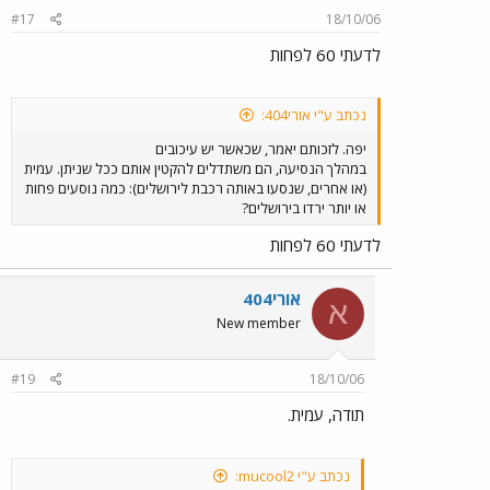
#17
18/10/06
לדעתי 60 לפחות
נכתב ע"י אורי404:
יפה. לזכותם יאמר, שכאשר יש עיכובים
במהלך הנסיעה, הם משתדלים להקטין אותם ככל שניתן. עמית
(או אחרים, שנסעו באותה רכבת לירושלים): כמה נוסעים פחות
או יותר ירדו בירושלים?
לדעתי 60 לפחות
אורי404
א
New member
#19
18/10/06
תודה, עמית.
נכתב ע"י mucool2: