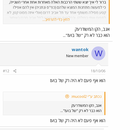
ברור לי איך יוצא ששתי הרכבות האלה מאחרות אחת אחרי השנייה,
כי למעשה מתחנות המוצא שלהם (כפ"ס ונתניה) אין להם אפילו
קטע מסילה משותף אחד עד תל אביב דרום (אולי איזה מסוט קטן, לא
לתפוס אותי במילה), ובכל זאת שניהן הגיעו לתל אביב מרכז באיחור
לחץ כדי להרחיב...
של למעלה מ-15 דקות עד כמה שהבנתי הרכבת מהקו של בועז
איחרה בלמעלה מ-40 דקות. IC3 יצאה לכפר סבא ב-17:10, שלפי
אגב, הקו המשודרעק
הבנתי הייתה צריכה לצאת ב-16:34.
הוא כבר לא רק "של בועז"...
wantok
W
New member
#12
18/10/06
הוא אף פעם לא היה רק של בועז
נכתב ע"י mucool2:
אגב, הקו המשודרעק
הוא כבר לא רק "של בועז"...
הוא אף פעם לא היה רק של בועז