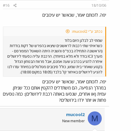
#16
18/10/06
יפה. לזכותם יאמר, שכאשר יש עיכובים
נכתב ע"י mucool2:
שמתי לב לבלגן היום בלוד
כשראיתי שתי רכבות לראשונים שיצאו בהפרש של דקות בודדות
(הראשונה התחילה בכפ"ס והשניה היתה השאטל המפורסם -
מערך IC3 בודד ולא מלא במיוחד). הרכבת עליה נסעתי לירושלים
איחרה להגיע בכרבע שעה אמנם, אבל מרווח הבטחון הגדול
בקטע שאחרי בית שמש, כולל סיבובים מטלטלים במיוחד עזרו לנו
להגיע לירושלים באיחור קל בלבד (18:05 במקום 18:00).
יפה. לזכותם יאמר, שכאשר יש עיכובים
במהלך הנסיעה, הם משתדלים להקטין אותם ככל שניתן.
עמית (או אחרים, שנסעו באותה רכבת לירושלים): כמה נוסעים
פחות או יותר ירדו בירושלים?
mucool2
M
New member