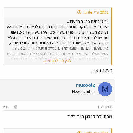
נכתב ע"י urilei:
צר לי להיות מבשר הרעות...
היום היו איחורים קטסטרופליים ברכבת הרכבת לראשונים איחרה 22
דקות (למעשה 24, כי הזמן התפעולי שבו היא מגיעה קצר ב-2 דקות
מזה שבלו"ז הציבורי) הרכבת לרחובות שאחריה גם באיחור דומה. לא
ברור לי איך יוצא ששתי הרכבות האלה מאחרות אחת אחרי השנייה,
כי למעשה מתחנות המוצא שלהם (כפ"ס ונתניה) אין להם אפילו
קטע מסילה משותף אחד עד תל אביב דרום (אולי איזה מסוט קטן, לא
לתפוס אותי במילה), ובכל זאת שניהן הגיעו לתל אביב מרכז באיחור
לחץ כדי להרחיב...
של למעלה מ-15 דקות עד כמה שהבנתי הרכבת מהקו של בועז
איחרה בלמעלה מ-40 דקות. IC3 יצאה לכפר סבא ב-17:10, שלפי
מצער מאוד.
הבנתי הייתה צריכה לצאת ב-16:34.
mucool2
M
New member
#10
18/10/06
שמתי לב לבלגן היום בלוד