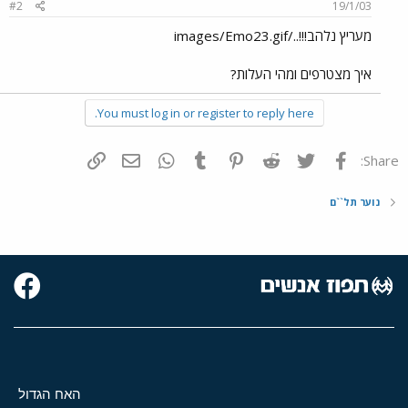
#2
19/1/03
מעריץ נלהב!!!../images/Emo23.gif
איך מצטרפים ומהי העלות?
You must log in or register to reply here.
פייסבוק
Twitter
Reddit
Pinterest
Tumblr
WhatsApp
דואר אלקטרוני
הוסף קישור
Share:
נוער תל``ם
האח הגדול