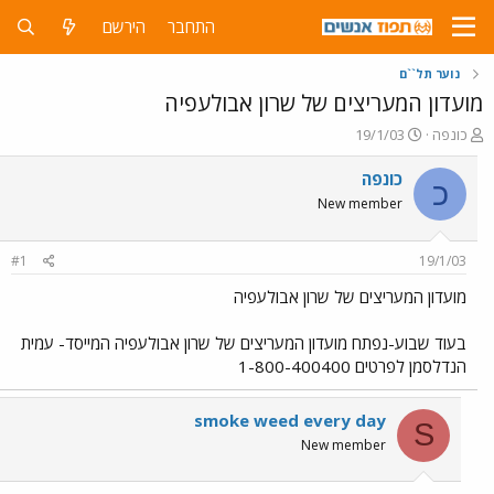
התחבר
הירשם
נוער תל``ם
מועדון המעריצים של שרון אבולעפיה
פ
פ
כונפה
19/1/03
ו
ו
ת
ר
כונפה
כ
ח
ס
New member
ה
ם
נ
ב
ו
ת
#1
19/1/03
ש
א
א
ר
מועדון המעריצים של שרון אבולעפיה
י
ך
בעוד שבוע-נפתח מועדון המעריצים של שרון אבולעפיה המייסד- עמית
הנדלסמן לפרטים 1-800-400400
smoke weed every day
S
New member