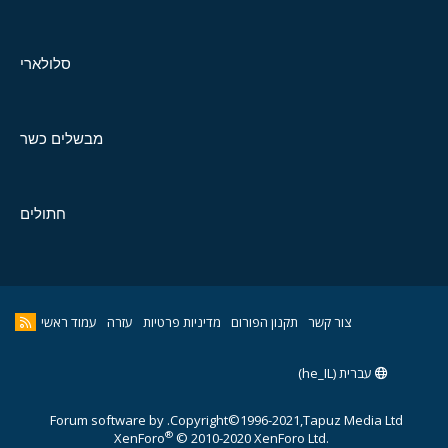
סלולארי
מבשלים כשר
חתולים
צור קשר
תקנון הפורום
מדיניות פרטיות
עזרה
עמוד ראשי
עברית (he_IL)
Forum software by
Copyright©1996-2021,Tapuz Media Ltd.
®
XenForo
© 2010-2020 XenForo Ltd.