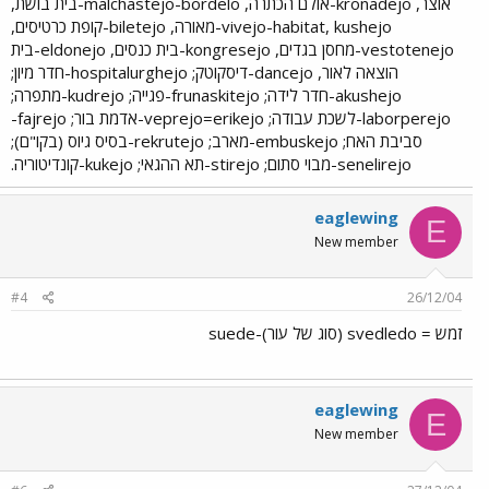
אוצר, kronadejo-אולם הכתרה, malchastejo-bordelo-בית בושת,
vivejo-habitat, kushejo-מאורה, biletejo-קופת כרטיסים,
vestotenejo-מחסן בגדים, kongresejo-בית כנסים, eldonejo-בית
הוצאה לאור, dancejo-דיסקוטק; hospitalurghejo-חדר מיון;
akushejo-חדר לידה; frunaskitejo-פגייה; kudrejo-מתפרה;
laborperejo-לשכת עבודה; veprejo=erikejo-אדמת בור; fajrejo-
סביבת האח; embuskejo-מארב; rekrutejo-בסיס גיוס (בקו"ם);
senelirejo-מבוי סתום; stirejo-תא ההגאי; kukejo-קונדיטוריה.​
eaglewing
E
New member
#4
26/12/04
זמש = svedledo (סוג של עור)-suede
eaglewing
E
New member