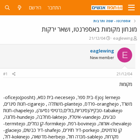
התחבר
הירשם
אספרנטו - שפה ותרבות
מונחון מקומות באספרנטו, ושאר ירקות
פ
פ
21/12/04
eaglewing
ו
ו
ת
ר
eaglewing
E
ח
ס
New member
ה
ם
נ
ב
ו
ת
#1
21/12/04
ש
א
א
ר
מקומות
י
ך
Ejoj: lernejo-בית ספר, necesejo-בית כסא, (posht)oficejo-
משרד, oranghejo-פרדס, plantejo-משתלה , cigarejo-חנות סיגרים,
tabakejo-טבקייה(סיגריות,בולים,כרטיסי נסיעה), chapelejo-חנות
כובעים, viandejo-איטליז, laktejo-מחלבה, hundejo-מלונה,
chevalejo-אורווה, bovinejo-רפת, formikejo-קן נמלים, termitejo-
קן טרמיטים, porkejo-דיר חזירים, shafejo-דיר כבשים, glaciejo-
מקרחת, sablejo-מכרה חול, herbejo-מדשאה, kokinejo-לול,