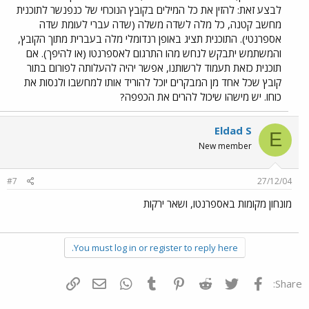
לבצע זאת: להזין את כל המילים בקובץ הנוכחי של כנפנשר לתוכנית
מחשב קטנה, כל מלה לשדה משלה (שדה עברי לעומת שדה
אספרנטי). התוכנית תציג באופן רנדומלי מלה בעברית מתוך הקובץ,
והמשתמש יתבקש לנחש מהו התרגום לאספרנטו (או להיפך). אם
תוכנית כזאת תעמוד לרשותנו, אפשר יהיה להעלותה לפורום בתור
קובץ שכל אחד מן המבקרים יוכל להוריד אותו למחשבו ולנסות את
כוחו. יש מישהו שיכול להרים את הכפפה?
Eldad S
E
New member
#7
27/12/04
מונחון מקומות באספרנטו, ושאר ירקות
You must log in or register to reply here.
פייסבוק
Twitter
Reddit
Pinterest
Tumblr
WhatsApp
דואר אלקטרוני
הוסף קישור
Share: