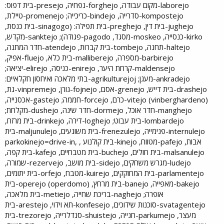
laborejo-מקום עבודה, forghejo-נפחיה, presejo-בית דפוס:
kompostejo-סדרייה, bindejo-כריכייה; promenejo-טיילת,
jughejo-בית דין, preghejo-בית תפילה: (sinagogo-בית כנסת,
kirko-כנסייה, moskeo-מסגד, pagodo-פגודה); sanktejo-מקדש,
haltejo-תחנה, tombejo-בית קברות, atendejo-חדר המתנה,
barbirejo-מספרה, malliberejo-בית כלא, fluejo-אפיק,
maldensejo-קרחת היער, enirejo-כניסה, elirejo-יציאה;
ankradejo-מעגן; agrikulturejoj-בתי מלאכה ואיחסון חקלאיים:
drashejo-בית דייש, grenejo-אסם, fojnejo-גורן, vinpremejo-גת,
vitejo (vinberghardeno)-כרם, forcejo-חממה; gastejo-אכסנייה,
manghejo-חדר אוכל, dormejo-חדר שינה, dushejo-מקלחת;
lombardejo-בית עבוט; loghejo-דירה, drinkejo-בית מרזח,
internulejo-פנימייה, frenezulejo-בית משוגעים, maljunulejo-בית
אבות, pafejo-מטווח, kinejo-בית קולנוע , parkokinejo=drive-in,
malsanulejo-בית חולים, buchejo-בית מטבחיים, kafejo-בית קפה,
ludejo-מגרש משחקים, sidejo-בית מושב, rezervejo-שמורה,
parlamentejo-בית המחוקקים, kuirejo-מטבח, orfejo-בית יתומים,
bakejo-מאפייה, banejo-בית מרחץ, operejo (operdomo)-בית
אופרה; naghejo-בריכת שחייה, metiejo-בית מלאכה,
svatagentejo-סוכנות שידוכים, konfesejo-תא וידוי, arestejo-בית
מעצר, parkumejo-חנייה, shuistejo-סנדלרייה, trezorejo-בית