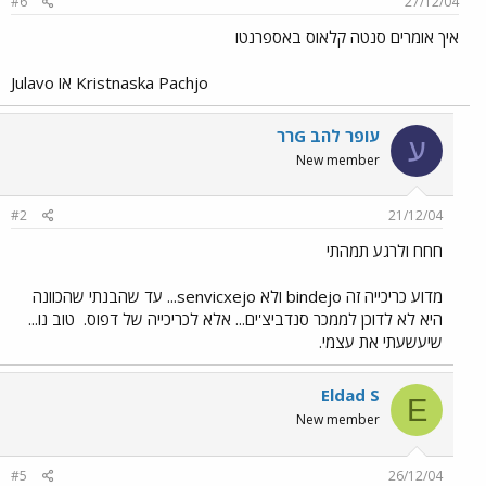
#6
27/12/04
איך אומרים סנטה קלאוס באספרנטו
Kristnaska Pachjo או Julavo​
עופר להב Gרר
ע
New member
#2
21/12/04
חחח ולרגע תמהתי
מדוע כריכייה זה bindejo ולא senvicxejo... עד שהבנתי שהכוונה
היא לא לדוכן לממכר סנדביצ'ים... אלא לכריכייה של דפוס.
טוב נו...
שיעשעתי את עצמי.
Eldad S
E
New member
#5
26/12/04