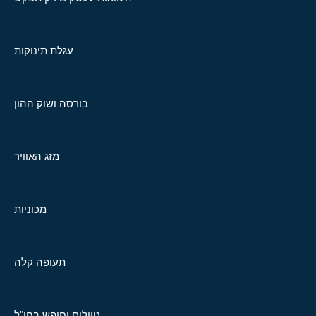
עגלת תינוקות
בורסה ושוק ההון
מזג האוויר
מכוניות
תעופה קלה
טיולים וחופש בחו"ל