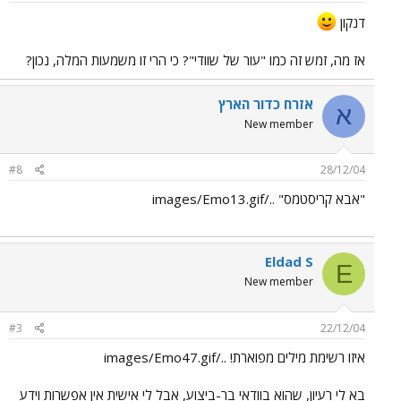
דנקון
אז מה, זמש זה כמו "עור של שוודי"? כי הרי זו משמעות המלה, נכון?
אזרח כדור הארץ
א
New member
#8
28/12/04
"אבא קריסטמס" ../images/Emo13.gif
Eldad S
E
New member
#3
22/12/04
איזו רשימת מילים מפוארת! ../images/Emo47.gif
בא לי רעיון, שהוא בוודאי בר-ביצוע, אבל לי אישית אין אפשרות וידע