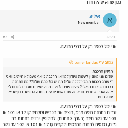
נכון שהיא יפה? חחח
איליה.
א
New member
#2
2/8/03
אני יכול לספר רק על דרכי ההגעה.
נכתב ע"י omer landau:
מוזיאון הרכבת
שלום אני מעוניין לעשות טיולון למוזיאון הרכבת כי אף פעם לא הייתי בו ואני
די אוהב רכבות מומלץ ללכת אליו? מה יש בו? כמה עולה?? מה התחנת
רכבת הכי קרובה אליו? שעות פתיחה? ועוד מידע שאתם מוכנים לתרום לי
אהה ואני בא מכפר סבא מה אתם אומרים על התחנה החדשה נכון שהיא
יפה? חחח
אני יכול לספר רק על דרכי ההגעה.
יורדים בתחנת חיפה מרכז, חוצים את הכביש ולוקחים קו 17 או 101 או
103 עד גשר חירם (בערך 3 תחנות). לחילופין: יורדים בתחנת בת
גלים, נכנסים לתחנה המרכזית ולוקחים קו 17 או 101 או 102 עד גשר