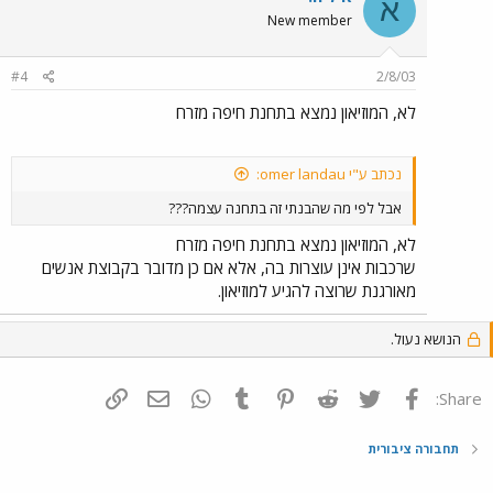
א
New member
#4
2/8/03
לא, המוזיאון נמצא בתחנת חיפה מזרח
נכתב ע"י omer landau:
אבל לפי מה שהבנתי זה בתחנה עצמה???
לא, המוזיאון נמצא בתחנת חיפה מזרח
שרכבות אינן עוצרות בה, אלא אם כן מדובר בקבוצת אנשים
מאורגנת שרוצה להגיע למוזיאון.
הנושא נעול.
פייסבוק
Twitter
Reddit
Pinterest
Tumblr
WhatsApp
דואר אלקטרוני
הוסף קישור
Share:
תחבורה ציבורית