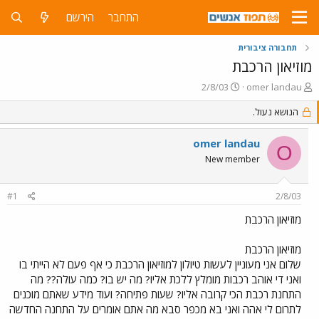
התחבר
הירשם
תחבורה ציבורית
מוזיאון הרכבת
פ
פ
2/8/03
omer landau
ו
ו
ת
הנושא נעול.
ר
ח
ס
ה
ם
omer landau
O
נ
ב
New member
ו
ת
ש
א
א
ר
#1
2/8/03
י
ך
מוזיאון הרכבת
מוזיאון הרכבת
שלום אני מעוניין לעשות טיולון למוזיאון הרכבת כי אף פעם לא הייתי בו
ואני די אוהב רכבות מומלץ ללכת אליו? מה יש בו? כמה עולה?? מה
התחנת רכבת הכי קרובה אליו? שעות פתיחה? ועוד מידע שאתם מוכנים
לתרום לי אהה ואני בא מכפר סבא מה אתם אומרים על התחנה החדשה