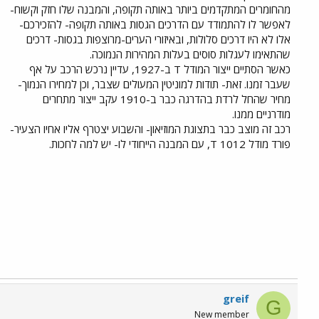
מהחומרים המתקדמים ביותר באותה תקופה, והמבנה שלו חזק וקשוח-
לאפשר לו להתמודד עם הדרכים הגסות באותה תקופה- להזכירכם-
אלו לא היו דרכים סלולות, ובאיזורי הערים-מרוצפות בגסות- דרכים
שהתאימו לעגלות סוסים בעלות המהירות הנמוכה.
כאשר הסתיים ייצור המודל T ב-1927, עדיין נרכש הרכב על אף
שעבר זמנו. זאת- תודות למוניטין המעולים שצבר, וכן למחירו הנמוך-
מחיר שהחל לרדת בהדרגה כבר ב-1910 עקב ייצור מתחרים
מודרניים ממנו.
רכב זה מוצב כבר בתצוגת המוזיאון- והשבוע יצטרף אליו אחיו הצעיר-
פורד מודל T 1012, עם המבנה הייחודי לו- יש למה לחכות.
greif
G
New member