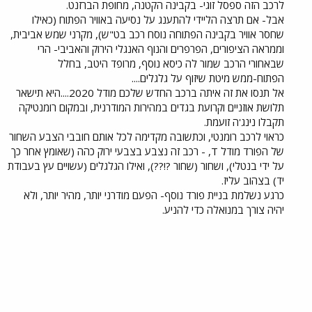
לרכב הזה ספסל זוגי- בקבינה הקטנה, מחופת הברזנט.
אבל- אם תרצה הליידי להתענג על נסיעה באוויר הפתוח (כאילו
שחסר אוויר בקבינה הפתוחה נוסח רכב בט"ש), מקרני שמש אביבית,
וממראה הציפורים, הפרפרים והנוף האנגלי הירוק והאביבי- הרי
שבאחורי הרכב שמור לה כיסא נוסף, מרופד היטב, בחלל
הפתוח-ממש מיטת שיזוף על גלגלים....
אל תנסו את זה איתה ברכב החדש שלכם מודל 2020....היא תישאר
תלושת אוזניים וקרועת בגדים במהירות המודרנית, ובמקום רומנטיקה
תקבלו נינג'ה זועמת.
כראוי לרכב רומנטי, וכתשובה מקדימה לכל אותם חובבי הצבע השחור
של הפורד מודל T, - רכב זה נצבע בצבעי ירוק כהה (שאומץ אחר כך
על ידי בנטלי), ושחור (שחור ?!??), ואילו הגלגלים (עשויים עץ בעבודת
יד) בצהוב עליז.
כרגע נשלמת בניית פורד נוסף- הפעם מודרני יותר, מהיר יותר, ולא
יהיה צורך במנואלה כדי להניע.