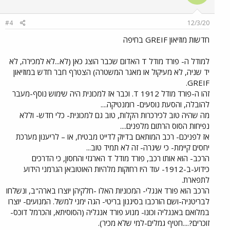
#4
12/3/20
חדשות מוזיאון GREIF בחיפה
למודל ה- פורד מודל T האדום שכבר הוצג כאן (לא...לא למכירה, לא
יד שניה, לא מעיקול או מאגר המשטרה) הצטרף חבר חדש במוזיאון
GREIF.
זהו ה-פורד מודל T 1912. וכבר אז למכונית היה שימוש נוסף-מעבר
להובלה, והסעת נוסעים- רומנטיקה....
מה שהיה טוב לכירכרות הקלות, טוב גם למכונית- כלי חדש- וללא
נפיחות הסוס הרתום מלפנים....
אז לפניכם- רכב המותאם בדיוק לדייט מבטיח, או – לריענון מערכת
יחסים קיימת- כי שיגרה- זה לא תמיד טוב...
הרכב- הוא אותו רכב, פורד מודל T הארגזי והחסון, כי הדרכים
כידוע-ב-1912- עוד היו רחוקות מלהיות האוטובאן הגרמני הידוע
לתפארת.
הרכב הוא פורד אנגלי- המכוניות האלו -חלקיהן יוצרו בארה"ב, ונשלחו
לבריטניה-ושם הורכבו בסיגנון בריטי- הגה ימני למשל. המנועים- יוצרו
במלואם באנגליה וכונו- מנוע פורד אנגליה (הסוסיתא, והכרמל דוכס-
זוכרים?....חטיף גמלים-למי שלא מכיר).