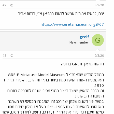
#2
8/3/20
יפה, כבאית אמיתית אפשר לראות במוזיאון א"י, ברמת אביב
https://www.eretzmuseum.org.il/67
greif
G
New member
#3
9/3/20
חדשות מוזיאון GREIF בחיפה
המודל החדש שהצטרף ל-GREIF-Miniature Model Museum-
הוא מכונית ה-פורד המפורסמת ביותר בתולדות הרכב, ה-פורד מודל T
1910.
זהו הרכב הראשון שיוצר בייצור המוני מסיבי שגרם למהפכה בתחום
התחבורה היבשתית.
במשך 19 השנים שבהן יוצר רכב זה- שמבנהו הבסיסי לא השתנה
מאז הוצג לראשונה בשנת 1908- יוצרו מעל 15 מיליון יחידות מסוגו.
כאשר תיכנן הנרי פורד את המודל T, הרכב נחשב למודרני מסוגו, עשוי