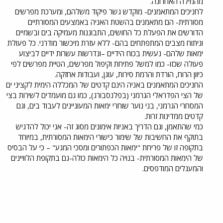
מהמילה האחרונה.
לחניכים המתאמנים- מוקדש גשר פיקוד משלהם, ומערכת מפרשים
מסורתית- הם מתאמנים בהשטת האניה באמצעים המסורתיים
הדורשים את הפעלת כל החושים, התבוננות מעמיקה בים ובשמיים
וניתוח מצבים המתפתחים בהם- ללא עזרת מיכשור מודרני. כל פעולת
ימאות שלהם- נעשית בכוח הידיים –ונדרשות עשרות ידיים לביצוע
פעולה שכזו- כמו למשל פתיחת וקיפול מפרשים, הטיית מפרשים לפי
כיוון הרוח, הורדת והרמת סירות, עוגן, ועבודות אחזקה.
החניכים המתאמנים באניה הינם קדטים של המכללה הימית לקציני ים
של הצי הפדראלי הגרמני (בפלנסבורג), כמו גם מועמדים לשירות בצי
המסחרי הגרמני, בני נוער שוחרי ימאות המעוניינים לעבוד בים, וגם
קדטים ממדינות זרות.
כמי שהתאמן, וגם הדריך באניות אימונים מסוג זה- אני יכול להדגיש
בתוקף את החשיבות של שימור כישורי הימאות המסורתית, במיוחד
בתקופה זו של פריחת "ימאות הכפתורים ומסכי המגע" – כי על הבסיס
של הימאות המסורתית- בנויה כל הימאות כולה-גם בתקופת הלוויינים
והמעגלים המודפסים.