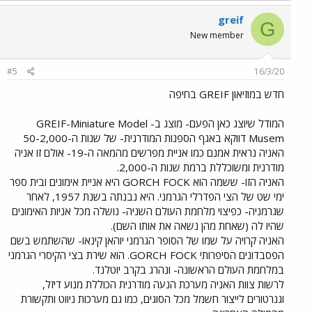
greif
G
New member
#5
16/3/20
חדש במוזיאון GREIF בחיפה
המודל שיוצג כאן הפעם- מוצג ב- GREIF-Miniature Model
Musem דווקא באגף הספנות המודרנית- של שנות ה-50-2,000
האניה נראית אמנם כמו אניית מפרשים מהמאה ה-19- אולם זו אניה
מודרנית ומשוכללת ברמת שנות ה-2,000.
האניה הזו- ששמה הוא GORCH FOCK היא אניית אימונים ובית ספר
ימי שט של הצי הפדרלי הגרמני. היא נבנתה בשנת 1957, לאחר
שגרמניה- כפיצוי מלחמת העולם השניה- נושלה מכל אניות האימונים
שהיו לה (שאחת מהן נשאה את אותו השם).
האניה קרויה על שמו של הסופר הגרמני יוהאן קינאו- שהשתמש בשם
הפסבדונים הסיפרותי GORCH FOCK. הוא שירת בצי הקיסרי הגרמני
במלחמת העולם הראשונה- ונהרג בקרב יוטלנד.
לרשות צוות האניה מערכת הנעה מודרנית הכוללת מנוע דיזל,
וגנרטורים לייצור חשמל מכל הסוגים, כמו גם מערכות ניווט ותקשורת