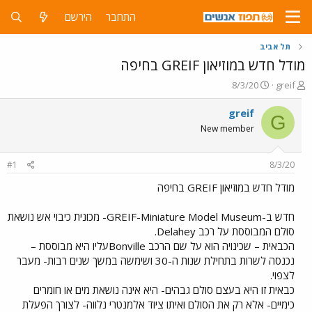
התחבר
הירשם
תל אביב
מודל חדש במוזיאון GREIF בחיפה
פ
פ
8/3/20
greif
ו
ו
ת
ר
greif
G
ח
ס
New member
ה
ם
נ
ב
ו
ת
#1
8/3/20
ש
א
א
ר
מודל חדש במוזיאון GREIF בחיפה
י
ך
חדש ב-GREIF-Miniature Model Museum- מכונית כיבוי אש נושאת
סולם המבוססת על רכב Delahey.
הכבאית – שכינויה הוא על שם הרכב Bonvilleעליו היא מבוססת –
נכנסה לשרות בתחילת שנות ה-30 ושימשה במשך שנים רבות- מעבר
לצפוי.
כבאית זו היא בעצם סולם גבהים- היא אינה נושאת מים או חומרים
כימיים- אלא רק את הסולם ואיתו ציוד אלמנטרי נלווה- לצורך הפעלת