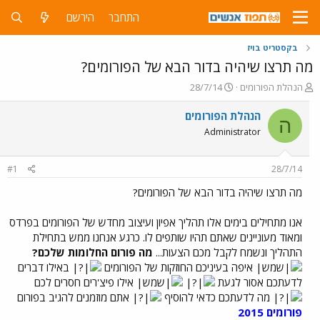
התחבר
הירשם
בקסטריט בויז
מה תרצו שיהיה בדור הבא של הפורומים?
פ
פ
הנהלת הפורומים
28/7/14
ו
ו
ת
ר
הנהלת הפורומים
ה
ח
ס
Administrator
ה
ם
נ
ב
ו
ת
#1
28/7/14
ש
א
א
ר
מה תרצו שיהיה בדור הבא של הפורומים?
י
ך
אנו מתחילים בימים אלו תהליך אפיון ועיצוב מחדש של הפורומים בפרדס
ומאוד מעוניינים שאתם תהיו שותפים לו. כרגע אנחנו ממש בתחילת
התהליך ונשמח לקבל מכם הצעות...
מה פורום החלומות שלכם?
איפה בעיניכם החוזקות של הפורומים
באילו דברים
לדעתכם אסור לגעת
אילו פיצ'רים חסרים לכם
מה לדעתכם כדאי להוסיף
אתם מוזמנים להגיב בפורום
פורומים 2015