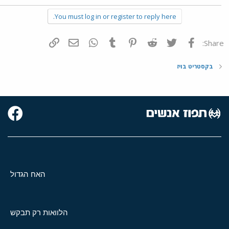
You must log in or register to reply here.
פייסבוק
Twitter
Reddit
Pinterest
Tumblr
WhatsApp
דואר אלקטרוני
הוסף קישור
Share:
בקסטריט בויז
האח הגדול
הלוואות רק תבקש