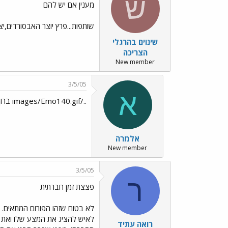
ש
מענין אם יש להם
שותפות...פרץ יוצר האבסורדים,י
שינוים בהרגלי
הצריכה
New member
3/5/05
א
../images/Emo140.gif ברוך הבא לפורום...
אלמרה
New member
3/5/05
ר
פצצת זמן חברתית
לא בטוח שזהו הפורום המתאים. א
לאיש להציג את המצע שלו ואת ה
רואה עתיד