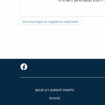
להנהיג ממשלה!!! אין לו את זה ודי.
You must log in or register to reply here.
הלוואות לעסקים רק תבקש
מכוניות