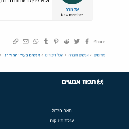
ועמיר פרץ גם אם תרם רבות (ול
אלמרה
New member
פייסבוק
Twitter
Reddit
Pinterest
Tumblr
WhatsApp
דואר אלקטרונ
הוסף קי
Share:
פורומים
אנשים וחברה
הכל דיבורים
אנשים בעידן המודרני
האח הגדול
עגלת תינוקות