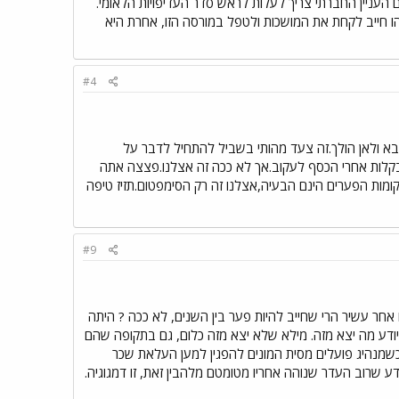
 העניין החברתי צריך לעלות לראש סדר העדיפויות הלאומי.
הו חייב לקחת את המושכות ולטפל במורסה הזו, אחרת היא
#4
בא ולאן הולך.זה צעד מהותי בשביל להתחיל לדבר על
 בקלות אחרי הכסף לעקוב.אך לא ככה זה אצלנו.פצצה אתה
ומות הפערים הינם הבעיה,אצלנו זה רק הסימפטום.תזיז טיפה
#9
 אחר עשיר הרי שחייב להיות פער בין השנים, לא ככה ? היתה
ודע מה יצא מזה. מילא שלא יצא מזה כלום, גם בתקופה שהם
כשמנהיג פועלים מסית המונים להפגין למען העלאת שכר
ע שרוב העדר שנוהה אחריו מטומטם מלהבין זאת, זו דמגוגיה.