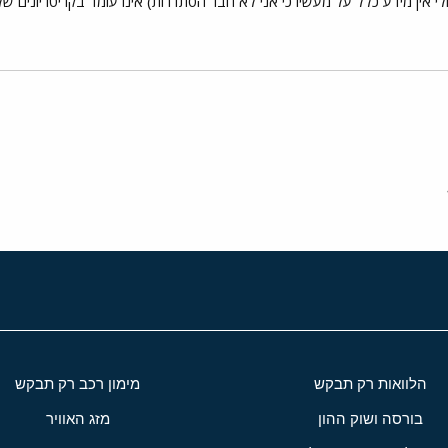
י אין מידע כלל על מעשיו כי אני לא חבר הסתדרות) אינו עומד בקריטריונים שלי 
י
שור
הלוואות רק תבקש
מימון רכב רק תבקש
בורסה ושוק ההון
מזג האוויר