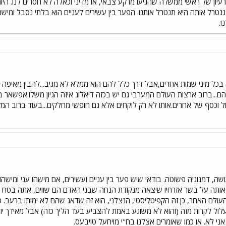
יון של ראשי ממשלה שהגיעו מרקע צבאי, או מדיני וכאלה לא חסרים לנו. היום
טרל אותה היא תנטרל אותנו. הפער בין עשירים לעניים הוא בלתי נסבל ומיש
ו.
בכל מיני שמות אחרים,אבל דרך כלל להם הוא ממלא לא מגיב...להבין מאיפה 
הם...ברוב ארצות העולם המערבי גם יש בכזה דיאלוג איזה הגיון משלו.אפשאר
ל וכסף של אחרים.אותו לא רק לוקחים אלא גם חופשי מחלקים...בעוד ברוב המק
, דמגוגיה פשוטה. בודאי שיש פער בין עניים ועשירים, אם מישהו עני ומישהו
אותה על בשר אזרחיו שיצאה מנקודת הנחה שבני האדם הם שווים, אתה בטח י
העולם האחר, כן זה הקפיטליסטי, הנצלני, הוא זה שדאג שהם לא ימותו ברעב. 
לול לקרות מזה (והוא לא משוגע באמת להצביע בעד הליך כזה) אבל מאידך יוד
ני לא. או כמו שאומרים אצלנו בח"י מויחעל טויבעס.