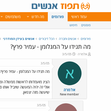
עמוד ראשי
פורומים
מה חדש
משתמשים
פוסטים
חיפוש
פורומים
אנשים וחברה
הכל דיבורים
אנשים בעידן המודרני
מה תגידו על המגלומן - עמיר פרץ?
פ
פ
אלמרה
3/5/05
ו
ו
ת
ר
3/5/05
ח
ס
א
מה תגידו על המגלומן - עמיר פרץ?
ה
ם
נ
ב
ו
ת
הציג מועמדותו לראשות ממשלה ופתח
ש
א
אולי זה יהיה המעשה שיוביל אותו 
אלמרה
א
ר
שיעשה מזה יצפאן.
י
New member
ך
3/5/05