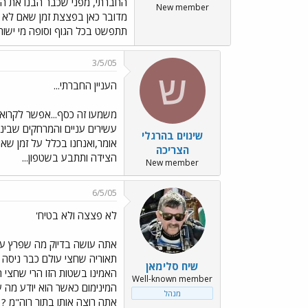
החברתי, מפני שכבר הבנו את הרע
New member
מדובר כאן בפצצת זמן שאם לא ננ
תתפשט בכל הגוף וסופה מי ישורנ
3/5/05
ש
העניין החברתי...
משמעו זה כסף...אפשר לקרוא 
עשירים עניים והמרחקים שבינ
שינוים בהרגלי
אומר,ואנחנו בכלל על זמן שאו
הצריכה
הצידה ותתבע בשטפון...
New member
6/5/05
לא פצצה ולא בטיח'
אתה עושה בדיוק מה שפרץ עושה
תאוריה שחצי עולם כבר ניסה 
שיח סלימאן
האמינו בשטות הזו הרי שחצי 
Well-known member
המינימום כאשר הוא יודע מה ע
מנהל
אתה רוצה אותו בתור רוה"מ ? א