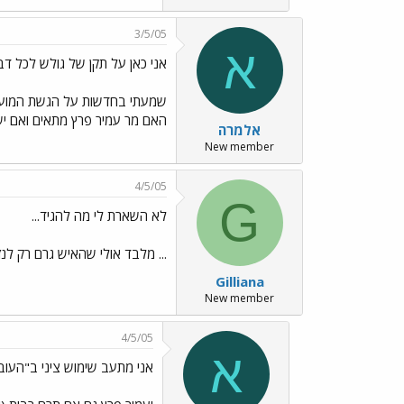
3/5/05
א
אני כאן על תקן של גולש לכל דב
שמעתי בחדשות על הגשת המועמד
האם מר עמיר פרץ מתאים ואם יש
אלמרה
New member
4/5/05
G
לא השארת לי מה להגיד...
... מלבד אולי שהאיש גרם רק לנ
Gilliana
New member
4/5/05
א
אני מתעב שימוש ציני ב"העוב