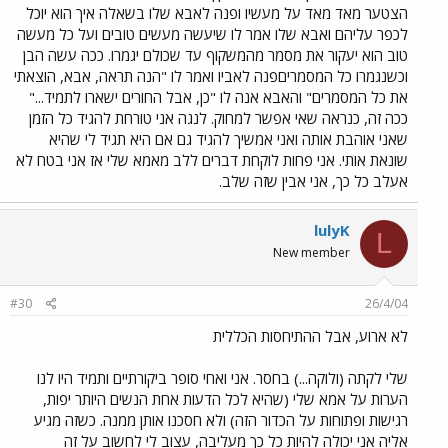
הצטער מאד מאד על מעשיו ופנה לאבא שלו בשאלה איך הוא יוכל
לכפר עליהם ואבא שלו אמר לו שיעשה מעשים טובים ועל כל מעשה
טוב הוא יעקור את מסמר מהמשקוף עד שכולם יגמרו. ככה עשה הבן
וכשנגמרו כל המסמריםפנה לאביו ואמר לו "הנה תראה, אבא, הוצאתי
את כל המסמרים" והאבא אנה לו "כן, אבל החורים ישארו לתמיד..."
ככה זה, כנראה שאי אפשר למחוק. לנגה אני טורחת להגיד כל הזמן
שאני אוהבת אותה ואני אמשיך להגיד גם אם היא תגיד לי שהיא
שונאת אותי. אני פחות לוקחת דברים ללב מאמא שלי אז אני בטח לא
אעלב כל כך, אני אבין שזה שלב.
lulyK
L
New member
#30
26/4/04
לא ארוע, אבל ההתיחסות הכללית
שלי לקתה (ולוקה...) בחסר. אני ואחי סופר ביקורתיים ותמיד היו לנו
הערות על אמא שלי (שהיא לכל הדעות אחת הנשים היותר יפות,
רגישות ופתוחות על הכדור הזה) ולא חסכנו אותן ממנה. כשזה מגיע
אליה אני יכולה להיות כל כך מעליבה, עצוב לי לחשוב על זה