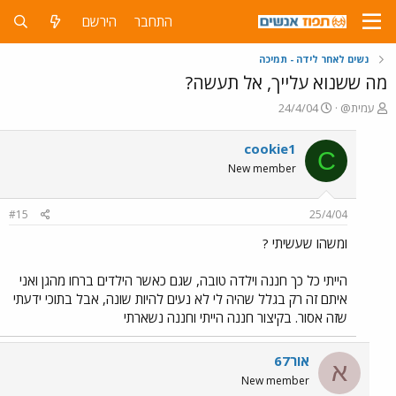
התחבר
הירשם
נשים לאחר לידה - תמיכה
מה ששנוא עלייך, אל תעשה?
פ
פ
עמית@
24/4/04
ו
ו
ת
ר
cookie1
C
ח
ס
New member
ה
ם
נ
ב
ו
ת
#15
25/4/04
ש
א
א
ר
ומשהו שעשיתי ?
י
ך
הייתי כל כך חננה וילדה טובה, שגם כאשר הילדים ברחו מהגן ואני
איתם זה רק בגלל שהיה לי לא נעים להיות שונה, אבל בתוכי ידעתי
שזה אסור. בקיצור חננה הייתי וחננה נשארתי
אור67
א
New member