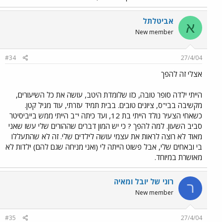
אביטלתל
א
New member
#34
27/4/04
אצלי זה להפך
הייתי ילדה סופר טובה, כזו שלומדת היטב, עושה את כל השיעורים,
מקשיבה בבי"ס, ציונים טובים. בבית תמיד עזרתי, עוד מגיל קטן.
כשאחי הצעיר נולד הייתי בת 12, ועד כיתה י"ב הייתי ממש בייביסיטר
סביב השעון. למה להפך ? כי יש המון דברים שההורים שלי עשו שאני
מאוד לא רוצה לראות את עצמי עושה לילדים שלי. זה לא שהתעללו
בי ובאחים שלי, אבל פשוט הייתה לי (ואני מניחה שגם להם) ילדות לא
מאושרת במיוחד.
רוני של יובל ומאיה
ר
New member
#35
27/4/04