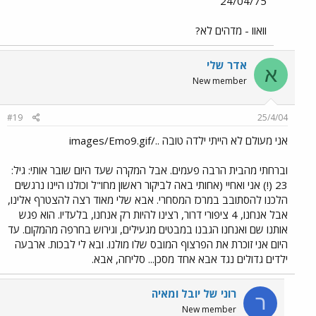
24/04/75
וואוו - מדהים לא?
אדר שלי
א
New member
#19
25/4/04
אני מעולם לא הייתי ילדה טובה ../images/Emo9.gif
וברחתי מהבית הרבה פעמים. אבל המקרה שעד היום שובר אותי: גיל:
23 (!) אני ואחיי (אחותי באה לביקור ראשון מחו"ל וכולנו היינו נרגשים
הלכנו להסתובב במרכז המסחרי. אבא שלי מאוד רצה להצטרף אלינו,
אבל אנחנו, 4 ציפורי דרור, רצינו להיות רק אנחנו, בלעדיו. הוא פגש
אותנו שם ואנחנו הגבנו במבטים מגעילים, וגירוש בחרפה מהמקום. עד
היום אני זוכרת את הפרצוף המובס שלו מולנו. ובא לי לבכות. ארבעה
ילדים גדולים נגד אבא אחד מסכן... סליחה, אבא.
רוני של יובל ומאיה
ר
New member