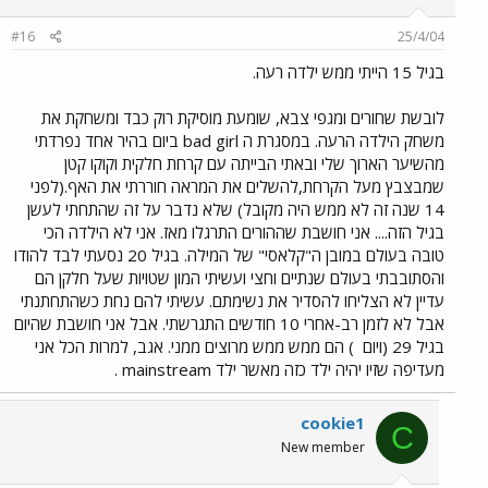
#16
25/4/04
בגיל 15 הייתי ממש ילדה רעה.
לובשת שחורים ומגפי צבא, שומעת מוסיקת רוק כבד ומשחקת את
משחק הילדה הרעה. במסגרת ה bad girl ביום בהיר אחד נפרדתי
מהשיער הארוך שלי ובאתי הבייתה עם קרחת חלקית וקוקו קטן
שמבצבץ מעל הקרחת,להשלים את המראה חוררתי את האף.(לפני
14 שנה זה לא ממש היה מקובל) שלא נדבר על זה שהתחתי לעשן
בגיל הזה.... אני חושבת שההורים התרגלו מאז. אני לא הילדה הכי
טובה בעולם במובן ה"קלאסי" של המילה. בגיל 20 נסעתי לבד להודו
והסתובבתי בעולם שנתיים וחצי ועשיתי המון שטויות שעל חלקן הם
עדיין לא הצליחו להסדיר את נשימתם. עשיתי להם נחת כשהתחתנתי
אבל לא לזמן רב-אחרי 10 חודשים התגרשתי. אבל אני חושבת שהיום
בגיל 29 (ויום
) הם ממש ממש מרוצים ממני. אגב, למרות הכל אני
מעדיפה שזיו יהיה ילד כזה מאשר ילד mainstream .
cookie1
C
New member