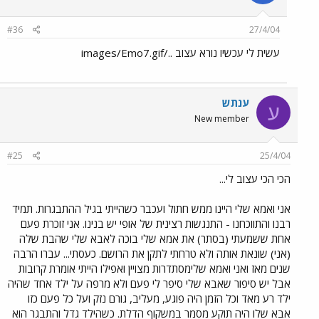
#36
27/4/04
עשית לי עכשיו נורא עצוב ../images/Emo7.gif
ענתש
ע
New member
#25
25/4/04
הכי הכי עצוב לי...
אני ואמא שלי היינו ממש חתול ועכבר כשהייתי בגיל ההתבגרות. תמיד
רבנו והתווכחנו - התנגשות רצינית של אופי יש בנינו. אני זוכרת פעם
אחת ששמעתי (בסתר) את אמא שלי בוכה לאבא שלי שהבת שלה
(אני) שונאת אותה ולא טרחתי לתקן את הרושם. כעסתי... עברו הרבה
שנים מאז ואני ואמא שלימסתדרות מצויין ואפילו הייתי אומרת קרובות
אבל יש סיפור שאבא שלי סיפר לי פעם ולא מרפה על ילד אחד שהיה
ילד רע מאד וכל הזמן היה פוגע, מעליב, גורם נזק ועל כל פעם כזו
אבא שלו היה תוקע מסמר במשקוף הדלת. כשהילד גדל והתבגר הוא