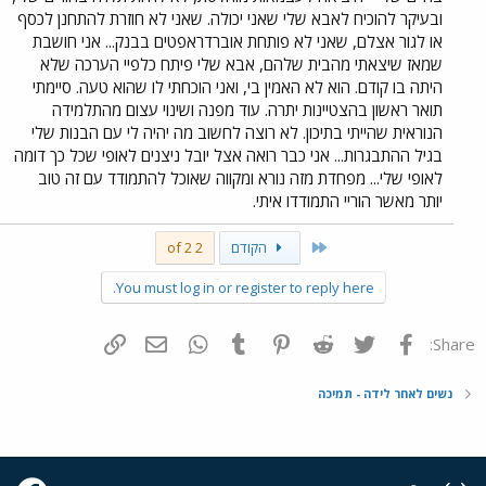
ובעיקר להוכיח לאבא שלי שאני יכולה. שאני לא חוזרת להתחנן לכסף
או לגור אצלם, שאני לא פותחת אוברדראפטים בבנק... אני חושבת
שמאז שיצאתי מהבית שלהם, אבא שלי פיתח כלפיי הערכה שלא
היתה בו קודם. הוא לא האמין בי, ואני הוכחתי לו שהוא טעה. סיימתי
תואר ראשון בהצטיינות יתרה. עוד מפנה ושינוי עצום מהתלמידה
הנוראית שהייתי בתיכון. לא רוצה לחשוב מה יהיה לי עם הבנות שלי
בגיל ההתבגרות... אני כבר רואה אצל יובל ניצנים לאופי שכל כך דומה
לאופי שלי... מפחדת מזה נורא ומקווה שאוכל להתמודד עם זה טוב
יותר מאשר הוריי התמודדו איתי.
First
הקודם
2 of 2
You must log in or register to reply here.
פייסבוק
Twitter
Reddit
Pinterest
Tumblr
WhatsApp
דואר אלקטרוני
הוסף קישור
Share:
נשים לאחר לידה - תמיכה