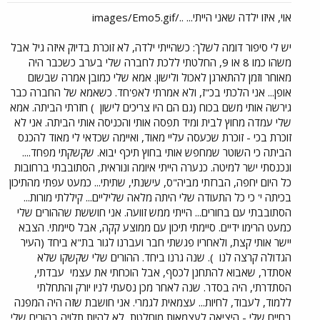
אוי, איזו ילדה שאני הייתי... ../images/Emo5.gif
יש לי סיפור דומה לשלך: כשהייתי ילדה, לא זוכרת בדיוק איזה גיל אבל
משהו כמו 8 או 9, החלטתי ללכת לחברה שלי בערב כשכבר היה
מאוחר וזמן להתארגן לאכול ולישון. אמא שלי כמובן אמרה שבשום
אופן... אני הלכתי בכ"ז, ולא אמרתי לאפ'חד. כשאמא של החברה כבר
גירשה אותי משם בכוח (גם הם היו צריכים לישון
) חזרתי הביתה. אמא
שלי עמדה מחוץ לבית ומיד תפסה אותי והכניסה אותי הביתה. אני לא
זוכרת בכי - זוכרת שכעסה עליי מאוד, ואיימה שכדאי לי מאוד להכנס
הביתה כי השוטר שמחפש אותי בחוץ תיכף יבוא. שקשקתי מפחד....
ונכנסתי ישר למיטה. כנערה הייתי איומה ונוראית, הסתובבתי ברחובות
כל היום יחפה, הברזתי מביה"ס, עישנתי, שתיתי... כמעט עפתי מהתיכון
בכיתה י' כי כל התעודה שלי היתה מלאה שליליים... קיללתי מורות...
הסתובבתי עם בחורים... הייתי ממש זוועה. אני חוששת שההורים שלי
כמעט הרימו ידיים. סיימתי תיכון עם ממוצע קקה, אבל סיימתי. הצבא
יישר אותי קצת, ולאחריו פגשתי חבר ועברנו לגור בת"א ביחד (העיר
הגדולה קרצה לנו
). שנה גרנו ביחד. ההורים שלי שקשקו שלא
אסתדר, שאבוא להתחנן לכסף, אבל הוכחתי את עצמי
עבדתי,
הסתדרתי, היה בסדר. שנה לאחר מכן נסעתי לניו יורק והתחלתי
ללמוד, לעבוד, לחיות... עצמאית לגמרי. אני חושבת שזה היה המפנה
בחיים שלי - היציאה לעצמאות מוחלטת, לא להיות תלויה בהורים שלי,