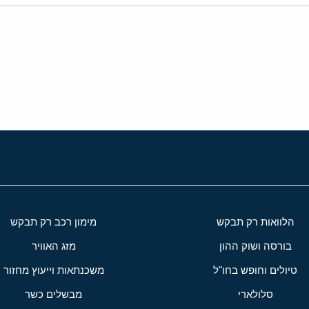
י
שור
הלוואות רק תבקש
מימון רכב רק תבקש
בורסה ושוק ההון
מזג האוויר
טיולים וחופש בחו"ל
משכנתאות וייעוץ מחזור
סלולארי
מבשלים כשר