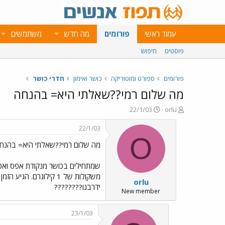
עמוד ראשי
פורומים
מה חדש
משתמשים
פוסטים
חיפוש
פורומים
ספורט ומוטוריקה
כושר ואימון
חדרי כושר
מה שלום רמי??שאלתי היא= בהנחה
פ
פ
22/1/03
orlu
ו
ו
ת
ר
22/1/03
ח
ס
O
מה שלום רמי??שאלתי היא= בהנח
ה
ם
נ
ב
ו
ת
שמתחילים בכושר מנקודת אפס ואפיל
ש
א
משקולות של 1 קילוגרם
orlu
א
ר
ידרבנו????????
י
New member
ך
23/1/03