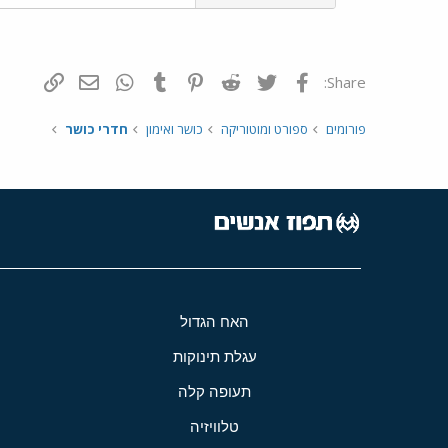
פייסבוק
Twitter
Reddit
Pinterest
Tumblr
WhatsApp
דואר אלקטרונ
הוסף קי
Share:
פורומים
ספורט ומוטוריקה
כושר ואימון
חדרי כושר
האח הגדול
עגלת תינוקות
תעופה קלה
טלוויזיה