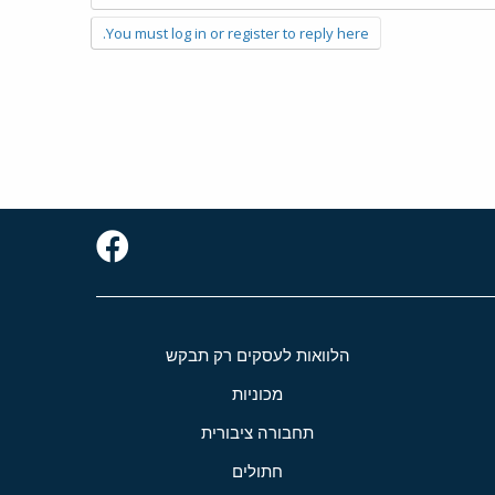
You must log in or register to reply here.
הלוואות לעסקים רק תבקש
מכוניות
תחבורה ציבורית
חתולים