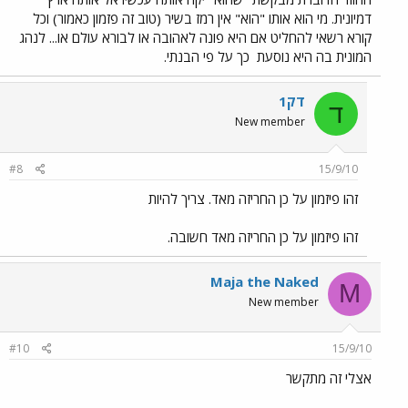
דמיונית. מי הוא אותו "הוא" אין רמז בשיר (טוב זה פזמון כאמור) וכל
קורא רשאי להחליט אם היא פונה לאהובה או לבורא עולם או... לנהג
המונית בה היא נוסעת
כך על פי הבנתי.
דק1
ד
New member
#8
15/9/10
זהו פיזמון על כן החריזה מאד. צריך להיות
זהו פיזמון על כן החריזה מאד חשובה.
Maja the Naked
M
New member
#10
15/9/10
אצלי זה מתקשר