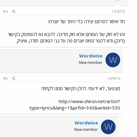
#4
13/9/10
חל איסור לפרסם יצירה בלי היתר של יוצרה!
זהו לא חוק של הפורום אלא חוק מדינה. להבא נא להסתפק בקישור
(לינק) ולא להפר זכויות יוצרים פה על גבי הפורום. תודה, איציק.
Wordwise
W
New member
#5
14/9/10
מצטער, לא ידעתי. להלן הקישור ממנו לקחתי:
http://www.shiron.net/artist?
type=lyrics&lang=1&prfid=343&wrkid=530
Wordwise
W
New member