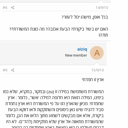
#6
14/9/10
בכל אופן, מישהו יכול לעזור?
האם יש בשיר ביקורת? הבעת אכזבה? מה כוונת המשוררת??
תודה!
aiziq
A
New member
#9
15/9/10
ארץ זו חמדתי
המשוררת משתמשת במילה זו (zu) ובמקור, במקרא, שלא כמו
בימינו, המילה הזאת היא חלופה למילה 'אשר', כלומר : ארץ
שחמדתי. מכיוון שהארץ הזו על פי המשוררת היא ארץ נחמדת
סביר להניח שיש כאן כיסופים והשתוקקות ולאו דווקא הבעת
ביקורת, אלא אם מבקשים לשמוע מתוך הלאו את הכן, כלומר
שהמשוררת מתאווה אל ארץ שלא מתקיימת (להד"ם- לא היו
דברים מעולם) כי היא נמצאת בארץ שמתקיים בה ההיפך