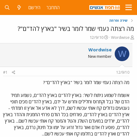
התחבר
הירשם
שירה ופרוזה
מה רצתה נעמי שמר לומר בשיר "בארץ להד"ם"?
פ
פ
12/9/10
Wordwise
ו
ו
ת
ר
Wordwise
W
ח
ס
New member
ה
ם
נ
ב
ו
ת
#1
12/9/10
ש
א
א
ר
מה רצתה נעמי שמר לומר בשיר "בארץ להד"ם"?
י
ך
אשמח לשמוע ניתוח לשיר: בארץ להד"ם בארץ להד"ם, נשמע תמיד
הדם של נבל וקתרוס וחלילים וחרש על ידם, בארץ להד"ם מכים תופי
געגועים גדולים קח אותי עכשיו לשם, דרך לא אדע אל ארץ זו חמדתי -
ארץ להד"ם בארץ להד"ם, פורחים בכל הודם פרחי החמנית וההדר בארץ
להד"ם, יורדים במועדם השלג והטל והמטר קח אותי עכשיו לשם... בארץ
להד"ם, פוסע לו אדם ואור גדול זרוע על יומו וכל תינוק נרדם, בארץ
להד"ם וארץ להד"ם בחלומו קח אותי עכשיו לשם...