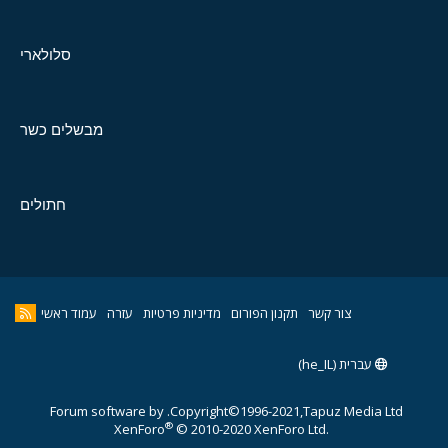
סלולארי
מבשלים כשר
חתולים
צור קשר
תקנון הפורום
מדיניות פרטיות
עזרה
עמוד ראשי
עברית (he_IL)
Forum software by
Copyright©1996-2021,Tapuz Media Ltd.
®
XenForo
© 2010-2020 XenForo Ltd.