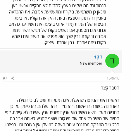
הגמור וכל מה שקיים בארץ להד"ם לא מתקיים עכשיו כאן.
ומכאן כן משתמעת ביקורת ומתשמעת אכזבה. את ההכרעה
בעניין הזה תתן הטונציה בעת ההקראה הקולית או בעת
הביצוע של הזמרת (מירי אלוני ביצעה את השיר עד כה אם
זכרוני אינו מטעני). אם נשמע בקולו של מגיש השיר נימת
אכזבה וביקורת נבין שכך הוא מפרש את השיר ואם נשמע
בקולו נימה אחרת- נבין אחרת
איציק.
דק1
ד
New member
#7
15/9/10
הסבר קצר
ראשית היות והגירסה שהעלת אינה מנוקדת שים לב כי המילה
האחרונה בשורה הראשונה "הדם" = ההד שלהם. זהו פיזמון על כן
החריזה מאד. נושא השיר הוא ארץ דמיונית ארץ שאינה לא קיימת. לפי
הסיום של השיר כל אחד עוד מינקותו שואף להגיע לאותה ארץ בה
הכל טוב המוזיקה מתנגנת עונות השנה במועדן אין בצורת וכו'. בפיזמון
החוזר הדוברת מבקשת "שהוא" יקח אותה עכשיו אל אותה ארץ