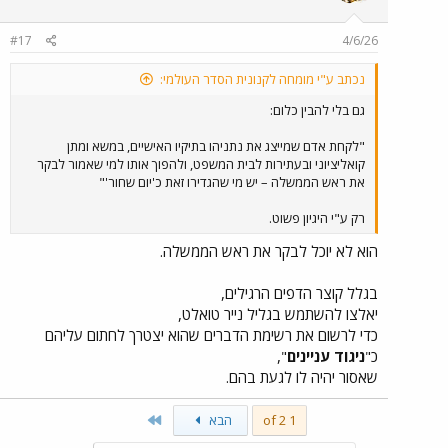
o
n
#17
4/6/26
s
:
נכתב ע"י מומחה לקנונית הסדר העולמי:
גם בלי להבין כלום:
"לקחת אדם שמייצג את נתניהו בתיקיו האישיים, במשא ומתן
קואליציוני ובעתירות לבית המשפט, ולהפוך אותו למי שאמור לבקר
את ראש הממשלה – יש מי שהגדירו זאת כ'יום שחור'"
רק ע"י היגיון פשוט.
הוא לא יוכל לבקר את ראש הממשלה.
בגלל קוצר הדפים הרגילים,
יאלצו להשתמש בגליל נייר טואלט,
כדי לרשום את רשימת הדברים שהוא יצטרך לחתום עליהם
כ"
ניגוד עניינים
",
שאסור יהיה לו לגעת בהם.
Last
1 of 2
הבא