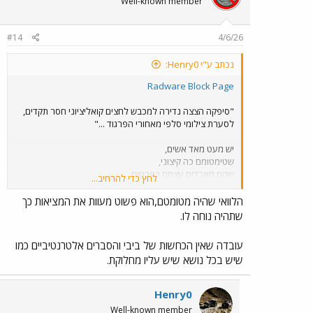
Well-known member
#14
4/6/26
נכתב ע"י Henry0:
Radware Block Page
"סיפקה הצצה נדירה למכבש לחצים קואליציוני חסר תקדים,
לסערת צילומי סלפי מאחורי הפרגוד ..."
יש מעט מאד אשים,
שטימטומם כה קיצוני,
שהם מאבדים עצמם בפרטים,
לחץ כדי להרחיב...
וחסרי יכולת לראות את התמונה הגדולה.
הלוואי שהיה מטומטם,הוא פשוט מעוות את המציאות כך
שתהיה נוחה לו.
עובדה שאין הכחשות של ביבי והסברים אלטרנטיביים כמו
שיש בכל נושא שיש עליו מחלוקת.
Henry0
Well-known member