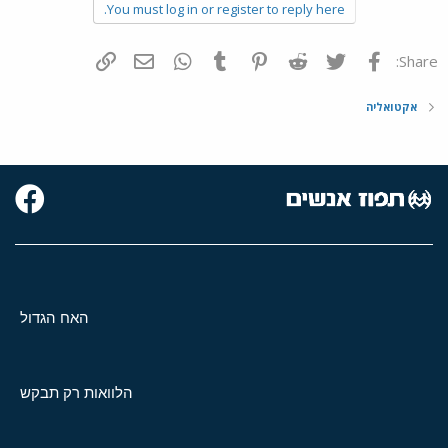
You must log in or register to reply here.
פייסבוק
Twitter
Reddit
Pinterest
Tumblr
WhatsApp
דואר אלקטרוני
הוסף קישור
Share:
אקטואליה
האח הגדול
הלוואות רק תבקש