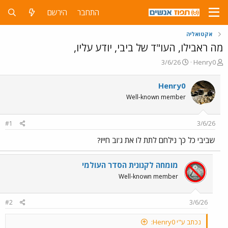
התחבר
הירשם
אקטואליה
מה ראבילו, העו"ד של ביבי, יודע עליו,‏
פ
פ
3/6/26
Henry0
ו
ו
ת
ר
Henry0
ח
ס
Well-known member
ה
ם
נ
ב
ו
ת
#1
3/6/26
ש
א
א
ר
שביבי כל כך נילחם לתת לו את ג'וב חייו?
י
ך
מומחה לקנונית הסדר העולמי
Well-known member
#2
3/6/26
נכתב ע"י Henry0: