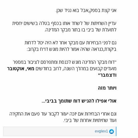
כמו למשל כמה כסף יש לביבי (הצהרת הון שלא הוגשה),
ומאיפה?
אני קצת בספק,אבל בוא נגיד שכן.
עדיין השחיתות של לשחד אותו בכסף בטלה בשישים יחסית
לתועלת של ביבי בו בתור מבקר המדינה.
גם לפני הבחירות עם מבקר אחר לא היה יכול לדחות
ביקורת,כנראה שהיה אמור להיות מוגש דו"ח בקרוב:
"דוח מבקר המדינה מוגש לכנסת ומתפרסם לציבור במספר
מועדים קבועים במהלך השנה, לרוב בחודשים
מאי, אוקטובר
ודצמבר"
ויותר מזה
אולי אפילו להגיש דוח שתומך בביבי...
וגם אחרי הבחירות אם יזכה יעזור לקבור עוד פעם את החקירה
ועוד שחיתויות אחרות של ביבי.
R
evglev1
e