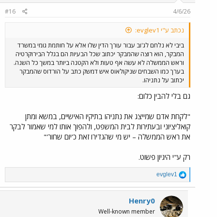
#16
4/6/26
נכתב ע"י evglev1:
ביבי לא נלחם לג'וב עבור עורך הדין שלו אלא על חותמת גומי במשרד
המבקר, הוא רוצה שהמבקר יכתוב שכל הבעיות הם בגלל הבירוקרטיה
וראש הממשלה לא עשה אף טעות ולא הקטנה ביותר במשך כל השנה.
בערך כמו השבחים שניקולאוס איש דמשק כתב על הורדוס שהמבקר
יכתוב על נתניהו.
גם בלי להבין כלום:
"לקחת אדם שמייצג את נתניהו בתיקיו האישיים, במשא ומתן
קואליציוני ובעתירות לבית המשפט, ולהפוך אותו למי שאמור לבקר
את ראש הממשלה – יש מי שהגדירו זאת כ'יום שחור'"
רק ע"י היגיון פשוט.
R
evglev1
e
a
c
Henry0
t
Well-known member
i