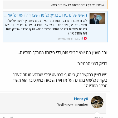
שביבי כל כך נילחם לתת לו את ג'וב חייו?
האיש של נתניהו בבג"ץ: כל מה שצריך לדעת על עו"ד מיכאל ראבילו
לאחר שנבחר למבקר המדינה הבא - כל מה שצריך לדעת על עו"ד
מיכאל ראבילו, פרקליטו האישי של נתניהו. ראבילו ייצג את נתניהו
בשורת עתירות בבג"ץ ועתיד לעמוד בראש הגוף היחיד שבודק כעת
את מחדל 7.10
www.maariv.co.il
יותר מעניין מה יוצא לביבי מזה,בלי ביקורת ממבקר המדינה...
בדיוק לפני הבחירות.
"יש לציין בהקשר זה, כי הגוף הכמעט יחידי שכרגע מנסה לערוך
ביקורת כלשהי במדינה על אירועי השבעה באוקטובר הוא משרד
מבקר המדינה."
Henry0
Well-known member