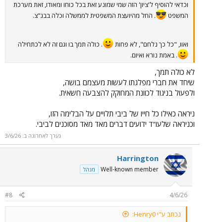
וכדאי להוסיף ל'ציון' הזה שמי שמונע זאת בכל כוחו ומאודו, זאת מערכת
המשפט
. החל מהיועצת המשפטית לממשלה וכלה בבג"צ.
ואוו, "כל כך נלחם", לא פחות
. כולה תמך בו וגם זה לא לכתחילה
. באמת נורא ואיום.
לא כולה תמך,
שיחד את חברי מפלגתו לעשות מעצמם בושה,
ולפעול בניגוד לכוונת המחוקק להצבעה חשאית.
ניראה כאילו כל חייו של ביבי תלויים על הבלימה הזו,
וכניראה שלעו"ד ידועים דברים מאד מאד מסוכנים לביבי.
נערך לאחרונה ב:
3/6/26
Harrington
Well-known member
מנהל
#8
4/6/26
נכתב ע"י Henry0: