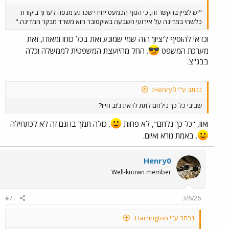
"יש לציין בהקשר זה, כי הגוף הכמעט יחידי שכרגע מנסה לערוך ביקורת
כלשהי במדינה על אירועי השבעה באוקטובר הוא משרד מבקר המדינה."
וכדאי להוסיף ל'ציון' הזה שמי שמונע זאת בכל כוחו ומאודו, זאת
מערכת המשפט
. החל מהיועצת המשפטית לממשלה וכלה
בבג"צ.
נכתב ע"י Henry0:
שביבי כל כך נילחם לתת לו את ג'וב חייו?
ואוו, "כל כך נלחם", לא פחות
. כולה תמך בו וגם זה לא לכתחילה
. באמת נורא ואיום.
Henry0
Well-known member
#7
3/6/26
נכתב ע"י Harrington: