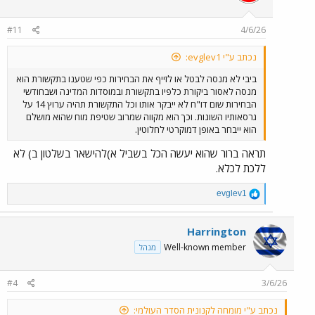
#11
4/6/26
נכתב ע"י evglev1:
ביבי לא מנסה לבטל או לזייף את הבחירות כפי שטענו בתקשורת הוא
מנסה לאסור ביקורת כלפיו בתקשורת ובמוסדות המדינה ושבחודשי
הבחירות שום דו"ח לא ייבקר אותו וכל התקשורת תהיה ערוץ 14 על
גרסאותיו השונות. וכך הוא מקווה שמרוב שטיפת מוח שהוא מושלם
הוא ייבחר באופן דמוקרטי לחלוטין.
תראה ברור שהוא יעשה הכל בשביל א)להישאר בשלטון ב) לא
ללכת לכלא.
R
evglev1
e
a
c
Harrington
t
Well-known member
מנהל
i
o
n
#4
3/6/26
s
:
נכתב ע"י מומחה לקנונית הסדר העולמי: