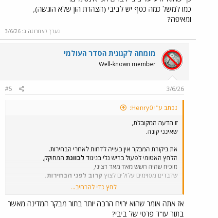
כמו למשל כמה כסף יש לביבי (הצהרת הון שלא הוגשה),
ומאיפה?
נערך לאחרונה ב:
3/6/26
מומחה לקנונית הסדר העולמי
Well-known member
#5
3/6/26
נכתב ע"י Henry0:
זו הדעה המקובלת,
שאינני קונה.
את ביקורת המבקר אין בעייה לדחות לאחרי הבחירות.
הלחץ האטומי לפעול בריש גלי בניגוד
לכוונת
המחוקק,
מוכיח שהיה חשש מאד מאד רציני,
שדברים מסוימים עלולים לצוץ
קרוב לפני הבחירות.
לחץ כדי להרחיב...
לא לשכוח שראבילו לא היה סתם עו"ד מייעץ לוועדת חוק,
אלא עו"ד
פרטי
של ביבי,
אז אתה אומר שהוא ירויח הרבה יותר בתור מבקר המדינה מאשר
כך שהוא יודע על ביבי דברים הכי אינטימיים.
בתור עו"ד פרטי של ביבי?