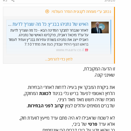
#3
3/6/26
נכתב ע"י מומחה לקנונית הסדר העולמי:
האיש של נתניהו בבג"ץ: כל מה שצריך לדעת על עו"ד מיכאל ראבילו
לאחר שנבחר למבקר המדינה הבא - כל מה שצריך לדעת
על עו"ד מיכאל ראבילו, פרקליטו האישי של נתניהו.
ראבילו ייצג את נתניהו בשורת עתירות בבג"ץ ועתיד לעמוד
בראש הגוף היחיד שבודק כעת את מחדל 7.10
www.maariv.co.il
לחץ כדי להרחיב...
יותר מעניין מה יוצא לביבי מזה,בלי ביקורת ממבקר המדינה...
זו הדעה המקובלת,
שאינני קונה.
בדיוק לפני הבחירות.
"יש לציין בהקשר זה, כי הגוף הכמעט יחידי שכרגע מנסה לערוך ביקורת
את ביקורת המבקר אין בעייה לדחות לאחרי הבחירות.
כלשהי במדינה על אירועי השבעה באוקטובר הוא משרד מבקר
הלחץ האטומי לפעול בריש גלי בניגוד
לכוונת
המחוקק,
המדינה."
מוכיח שהיה חשש מאד מאד רציני,
שדברים מסוימים עלולים לצוץ
קרוב לפני הבחירות.
לא לשכוח שראבילו לא היה סתם עו"ד מייעץ לוועדת חוק,
אלא עו"ד
פרטי
של ביבי,
כך שהוא יודע על ביבי דברים הכי אינטימיים.