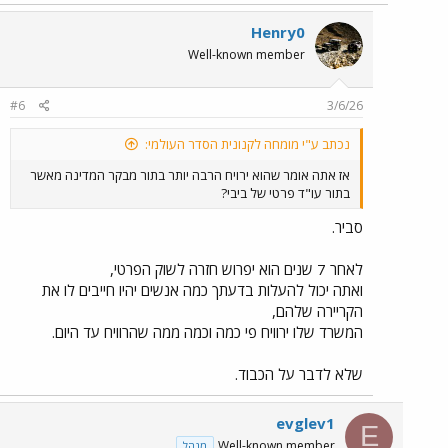
a
c
Henry0
t
Well-known member
i
o
n
#6
3/6/26
s
:
נכתב ע"י מומחה לקנונית הסדר העולמי:
אז אתה אומר שהוא ירויח הרבה יותר בתור מבקר המדינה מאשר
בתור עו"ד פרטי של ביבי?
סביר.
לאחר 7 שנים הוא יפרוש חזרה לשוק הפרטי,
ואתה יכול להעלות בדעתך כמה אנשים יהיו חייבים לו את
הקריירה שלהם,
המשרד שלו ירוויח פי כמה וכמה ממה שהרוויח עד היום.
שלא לדבר על הכבוד.
evglev1
E
Well-known member
מנהל