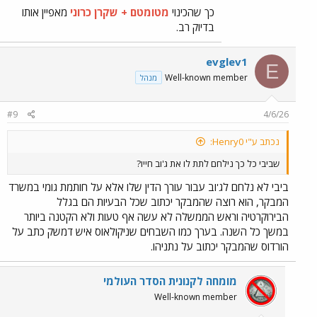
כך שהכינוי
מטומטם + שקרן כרוני
מאפיין אותו
בדיוק רב.
evglev1
E
Well-known member
מנהל
#9
4/6/26
נכתב ע"י Henry0:
שביבי כל כך נילחם לתת לו את ג'וב חייו?
ביבי לא נלחם לג'וב עבור עורך הדין שלו אלא על חותמת גומי במשרד
המבקר, הוא רוצה שהמבקר יכתוב שכל הבעיות הם בגלל
הבירוקרטיה וראש הממשלה לא עשה אף טעות ולא הקטנה ביותר
במשך כל השנה. בערך כמו השבחים שניקולאוס איש דמשק כתב על
הורדוס שהמבקר יכתוב על נתניהו.
מומחה לקנונית הסדר העולמי
Well-known member