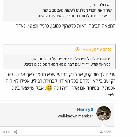
לא כולה תמך,
שיחד את חברי מפלגתו לעשות מעצמם בושה,
ולפעול בניגוד לכוונת המחוקק להצבעה חשאית.
המצאה חביבה. ראיות כלשהן? כמובן, כרגיל וכצפוי, נאדה.
נכתב ע"י Henry0:
ניראה כאילו כל חייו של ביבי תלויים על הבלימה הזו,
וכניראה שלעו"ד ידועים דברים מאד מאד מסוכנים לביבי.
אגלה לך סוד קטן, אבל רק בתנאי שלא תספר לאף אחד... לא
רק שביבי לא "נלחם בכל מאודו" לבחירת רביליו, אפילו לא היה
אכפת לו במיוחד אם אלרון היה זוכה
. אבל שיישאר בינינו
הא~!
Henry0
Well-known member
#12
4/6/26