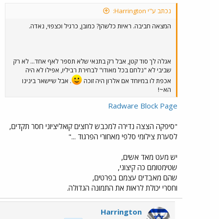
נכתב ע"י Harrington:
המצאה חביבה. ראיות כלשהן? כמובן, כרגיל וכצפוי, נאדה.
אגלה לך סוד קטן, אבל רק בתנאי שלא תספר לאף אחד... לא רק
שביבי לא "נלחם בכל מאודו" לבחירת רביליו, אפילו לא היה
אכפת לו במיוחד אם אלרון היה זוכה
. אבל שיישאר בינינו
הא~!
Radware Block Page
"סיפקה הצצה נדירה למכבש לחצים קואליציוני חסר תקדים,
לסערת צילומי סלפי מאחורי הפרגוד ..."
יש מעט מאד אשים,
שטימטומם כה קיצוני,
שהם מאבדים עצמם בפרטים,
וחסרי יכולת לראות את התמונה הגדולה.
Harrington