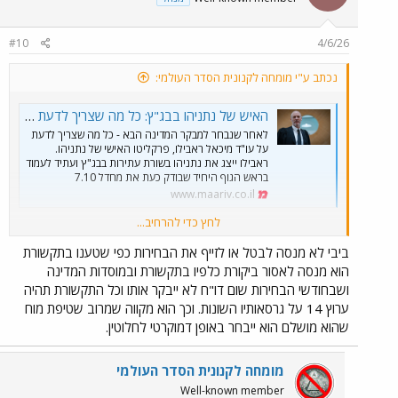
#10
4/6/26
נכתב ע"י מומחה לקנונית הסדר העולמי:
האיש של נתניהו בבג"ץ: כל מה שצריך לדעת על עו"ד מיכאל ראבילו
לאחר שנבחר למבקר המדינה הבא - כל מה שצריך לדעת
על עו"ד מיכאל ראבילו, פרקליטו האישי של נתניהו.
ראבילו ייצג את נתניהו בשורת עתירות בבג"ץ ועתיד לעמוד
בראש הגוף היחיד שבודק כעת את מחדל 7.10
www.maariv.co.il
לחץ כדי להרחיב...
יותר מעניין מה יוצא לביבי מזה,בלי ביקורת ממבקר המדינה...
ביבי לא מנסה לבטל או לזייף את הבחירות כפי שטענו בתקשורת
הוא מנסה לאסור ביקורת כלפיו בתקשורת ובמוסדות המדינה
בדיוק לפני הבחירות.
ושבחודשי הבחירות שום דו"ח לא ייבקר אותו וכל התקשורת תהיה
"יש לציין בהקשר זה, כי הגוף הכמעט יחידי שכרגע מנסה לערוך ביקורת
ערוץ 14 על גרסאותיו השונות. וכך הוא מקווה שמרוב שטיפת מוח
כלשהי במדינה על אירועי השבעה באוקטובר הוא משרד מבקר
שהוא מושלם הוא ייבחר באופן דמוקרטי לחלוטין.
המדינה."
מומחה לקנונית הסדר העולמי
Well-known member