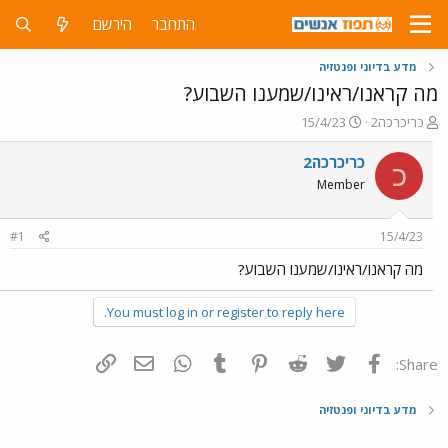
התחבר
הירשם
מדע בדיוני ופנטזיה
מה קראנו/ראינו/שמענו השבוע?
פ
פ
כריכרכה2
15/4/23
ו
ו
ת
ר
כריכרכה2
כ
ח
ס
Member
ה
ם
נ
ב
ו
ת
#1
15/4/23
ש
א
א
ר
מה קראנו/ראינו/שמענו השבוע?
י
ך
You must log in or register to reply here.
פייסבוק
Twitter
Reddit
Pinterest
Tumblr
WhatsApp
דואר אלקטרוני
הוסף קישור
Share:
מדע בדיוני ופנטזיה