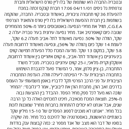
ובטבריה החברה היא שותפות של בלו ליין טורס הישראלית וחברת
צרפתית גל ניסים 04/11/01 17:06 חברת קונקס זכתה במכרז
להפעלת 36 קווי תחבורה ציבורית, באשדוד ובטבריה. החברה, שהוקמה
בשותפות בין חברת ההסעות הישראלית בלו ליין טורס והתאגיד הצרפתי
C.G.E.A, תוזיל את מחירי הנסיעה באוטובוסים ביותר מ-50% מהמחירים
שגובה כיום קואופרטיב אגד. מחיר נסיעה עירונית בעיר טבריה יעלה 2
שקל, הוזלה של 50%. נסיעה מאשדוד לתל-אביב תעלה 6.2 שקל,
לעומת 14 שקל כיום (הוזלה של 56%), ונסיעה מאשדוד לרחובות תעלה
5.8 שקל, במקום 13 שקל. מודעה המכרז כולל הפעלת חמישה קווים
בינעירוניים בין אשדוד לתל-אביב, 6 קווים איזוריים בין אשדוד לרחובות,
אשקלון וקרית-מלאכי, ו-25 קווים עירוניים בטבריה. מנכ"ל משרד
התחבורה, בן-ציון סלמן, אמר, כי המשרד פועל להגברת השימוש
בתחבורה הציבורית על-ידי הפיכתה ליעילה וזולה. העדפת התחבורה
הציבורית על פני הרכב הפרטי תקל לדבריו באופן משמעותי על העומס
בדרכים. זאב הורן, מחברת הורן את ליבוביץ´, אמר ל"גלובס": "המחיר
שזכה הוא מעל לכל ספק מחיר הפסד. ההבדל בין ההצעות גבוה
מ-25%. תוצאת המכרז מכאיבה, חיכינו למכרזים האלה כל כך הרבה
שנים, אבל אנחנו לא יכולים להתחרות בחברות מחו"ל שמוכנות לזכות
בכל מחיר. "אנחנו לא מוכנים לספוג הפסדים של 15-10 מיליון שקל
בשנתיים הראשונות, באסטרטגיה של להיכנס בכל מחיר. מה שיקרה
בסופו של דבר הוא מצב של אגד מספר 2: כמה קבוצות ענק בודדות
יפעילו את התחבורה הציבורית, ואותנו ירדימו. אני בספק מאוד גדול אם