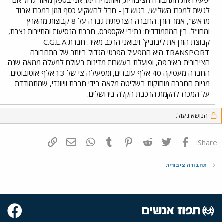
לגשת למכרז השלישי, בגוש דן - חבל להשקיע כסף וזמן במכרז אבוד
מראש", אמר הורן. החברה הצרפתית גברה על 8 קבוצות מהארץ
ומחו"ל. בין המתמודדים: נתיבי אקספרס, חברת הנסיעות והתיירות נצרת,
קבוצת הורן את ליבוביץ´ ויבואני הרכב מאיר. חברת C.G.E.A
TRANSPORT היא המפעיל הפרטי הגדול ביותר של התחבורה
הציבורית באירופה, ופועלת בעשרות מדינות בעולם למעלה ממאה שנה.
החברה מעסיקה 40 אלף עובדים, ומפעילה צי של 13 אלף אוטובוסים.
מניות החברה מוחזקות בשליטה מלאה בידי חברת וויוונדי, שמתמודדת
על המכרז להקמת הרכבת הקלה בירושלים.
הנושא נעול.
פייסבוק
Twitter
Reddit
Pinterest
Tumblr
WhatsApp
דואר אלקטרוני
הוסף קישור
Share:
תחבורה ציבורית