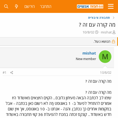
התחבר
הירשם
תחבורה ציבורית
מה קורה עם זה ?
פ
פ
10/8/02
mishat
ו
ו
ת
הנושא נעול.
ר
ח
ס
ה
ם
mishat
M
נ
ב
New member
ו
ת
ש
א
א
ר
#1
10/8/02
י
ך
מה קורה עם זה ?
מה קורה עם זה ?
שימו לב לכתבה הבאה מעיתון גלובס... הקוים היוצאים מאשדוד היו
אמורים להתחיל לפעול ב- 1 באוגוסט (זה לא רשום כאן בכתבה - אבל
במקומות אחרים כך נכתב). והנה - אנחנו ב- 10 באוגוסט, אך אין שום
חדש באשדוד... קונקס זכתה במכרז להפעלת 36 קווי תחבורה באשדוד